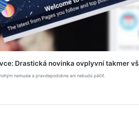
vce: Drastická novinka ovplyvní takmer v
a mnohým nemusia a pravdepodobne ani nebudú páčiť.