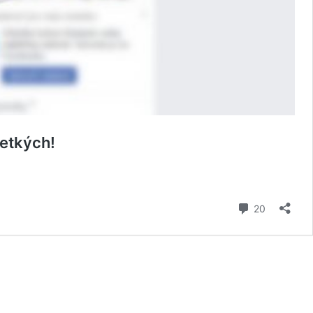
šetkých!
komentár
20