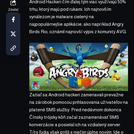
Android Hackeri čím ďalej tým viac využívajú 50%
trhu, ktorý majú pod rukami. Ich najnovším
Zdieľať
vynálezom je malware cielený na
najpopulárnejšie aplikácie, ako napríklad Angry
Birds Rio, oznámil najnovší výpis z komunity AVG.
Zatiaľ sa Android hackeri zameriavali prevažne
na zárobok pomocou prihlasovania užívateľov na
platené SMS služby. Pred nedávnom dokonca
Čínsky trójsky kôň začal zaznamenávať SMS
konverzácie a posielal ich na vzdialený server.
Títo ľudia však prišli s niečim úplne novým. Ide o