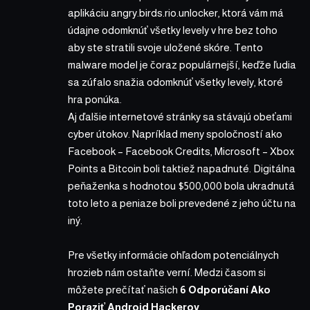
aplikáciu angry.birds.rio.unlocker, ktorá vám má
údajne odomknúť všetky levely v hre bez toho
aby ste stratili svoje uložené skóre. Tento
malware model je čoraz populárnejší, keďže ľudia
sa zúfalo snažia odomknúť všetky levely, ktoré
hra ponúka.
Aj ďalšie internetové stránky sa stávajú obeťami
cyber útokov. Napríklad meny spoločností ako
Facebook – Facebook Credits, Microsoft – Xbox
Points a Bitcoin boli taktiež napadnuté. Digitálna
peňaženka s hodnotou $500,000 bola ukradnutá
toto leto a peniaze boli prevedené z jeho účtu na
iný.
Pre všetky informácie ohľadom potenciálnych
hrozieb nám ostaňte verní. Medzi časom si
môžete prečítať našich
6 Odporúčaní Ako
Poraziť Android Hackerov
.