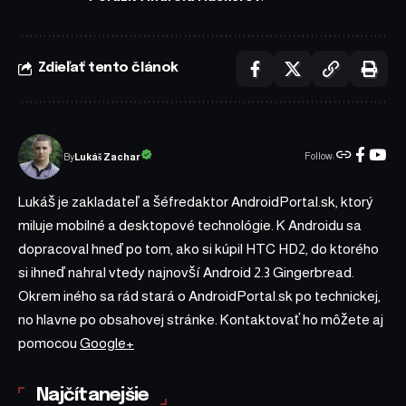
Zdieľať tento článok
Follow:
Lukáš Zachar
By
Lukáš je zakladateľ a šéfredaktor AndroidPortal.sk, ktorý
miluje mobilné a desktopové technológie. K Androidu sa
dopracoval hneď po tom, ako si kúpil HTC HD2, do ktorého
si ihneď nahral vtedy najnovší Android 2.3 Gingerbread.
Okrem iného sa rád stará o AndroidPortal.sk po technickej,
no hlavne po obsahovej stránke. Kontaktovať ho môžete aj
pomocou
Google+
Najčítanejšie