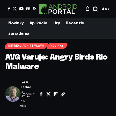
Aa
Novinky
Aplikácie
Hry
Recenzie
Zariadenia
NEPREHLIADNITE VLAVO
NOVINKY
AVG Varuje: Angry Birds Rio
Malware
Lukáš
Zachar
18.
Zdieľať
januára
2012
01:59