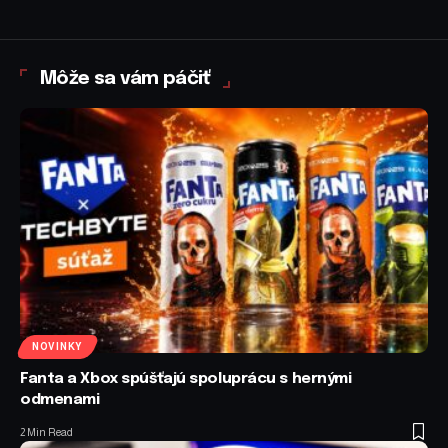
Môže sa vám páčiť
NOVINKY
Fanta a Xbox spúšťajú spoluprácu s hernými
odmenami
2 Min Read