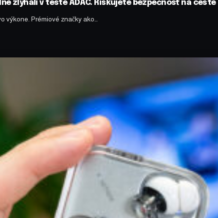
lne zlyhali v teste ADAC. Riskujete bezpečnosť na ceste
vo výkone. Prémiové značky ako…