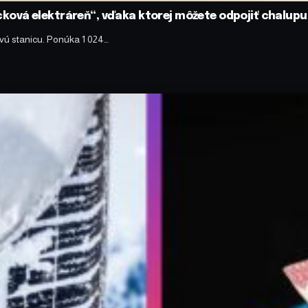
ecková elektráreň“, vďaka ktorej môžete odpojiť chalupu 
ovú stanicu. Ponúka 1 024…