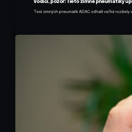
Vodiči, pozor: Tieto zimné pneumatiky úp
Test zimných pneumatík ADAC odhalil veľké rozdiely 