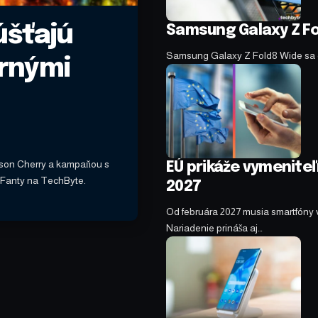
úšťajú
Samsung Galaxy Z Fo
Samsung Galaxy Z Fold8 Wide sa o
rnými
imson Cherry a kampaňou s
EÚ prikáže vymenite
Fanty na TechByte.
2027
Od februára 2027 musia smartfóny
Nariadenie prináša aj…