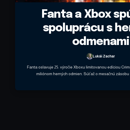
Fanta a Xbox sp
spoluprácu s he
odmenami
Lukáš Zachar
Fanta oslavuje 25. výročie Xboxu limitovanou edíciou Cr
miliónom herných odmien. Súťaž o mesačnú zásobu 