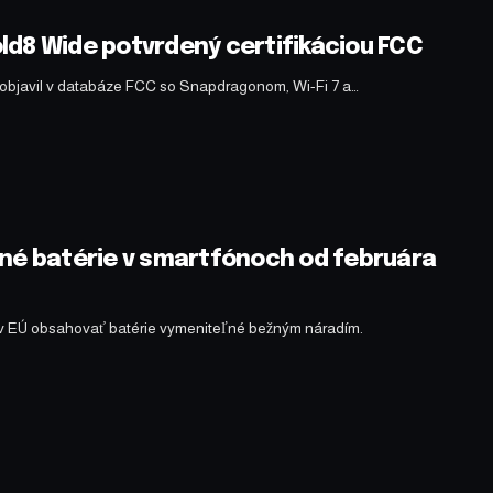
ld8 Wide potvrdený certifikáciou FCC
bjavil v databáze FCC so Snapdragonom, Wi-Fi 7 a…
ľné batérie v smartfónoch od februára
 v EÚ obsahovať batérie vymeniteľné bežným náradím.