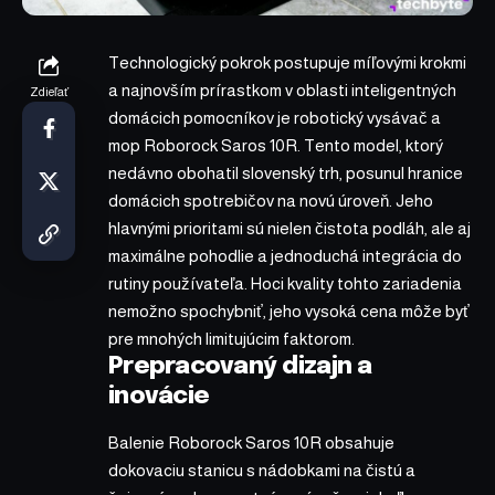
Technologický pokrok postupuje míľovými krokmi
a najnovším prírastkom v oblasti inteligentných
Zdieľať
domácich pomocníkov je robotický vysávač a
mop Roborock Saros 10R. Tento model, ktorý
nedávno obohatil slovenský trh, posunul hranice
domácich spotrebičov na novú úroveň. Jeho
hlavnými prioritami sú nielen čistota podláh, ale aj
maximálne pohodlie a jednoduchá integrácia do
rutiny používateľa. Hoci kvality tohto zariadenia
nemožno spochybniť, jeho vysoká cena môže byť
pre mnohých limitujúcim faktorom.
Prepracovaný dizajn a
inovácie
Balenie Roborock Saros 10R obsahuje
dokovaciu stanicu s nádobkami na čistú a