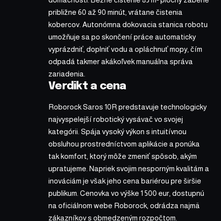
približne 60 až 90 minút, vrátane čistenia
kobercov. Autonómna dokovacia stanica robotu
umožňuje sa po skončení práce automaticky
vyprázdniť, doplniť vodu a opláchnuť mopy, čím
odpadá takmer akákoľvek manuálna správa
zariadenia.
Verdikt a cena
Roborock Saros 10R predstavuje technologicky
najvyspelejší robotický vysávač vo svojej
kategórii. Spája vysoký výkon s intuitívnou
obsluhou prostredníctvom aplikácie a ponúka
tak komfort, ktorý môže zmeniť spôsob, akým
upratujeme. Napriek svojim nesporným kvalitám a
inováciám je však jeho cena bariérou pre širšie
publikum. Cenovka vo výške 1 500 eur, dostupnú
na oficiálnom webe Roborock, odrádza najmä
zákazníkov s obmedzeným rozpočtom.