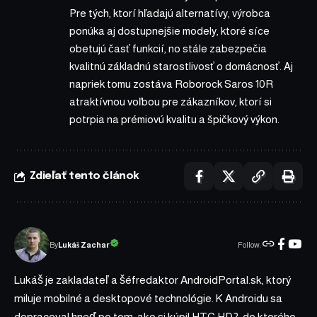
Pre tých, ktorí hľadajú alternatívy, výrobca
ponúka aj dostupnejšie modely, ktoré síce
obetujú časť funkcií, no stále zabezpečia
kvalitnú základnú starostlivosť o domácnosť. Aj
napriek tomu zostáva Roborock Saros 10R
atraktívnou voľbou pre zákazníkov, ktorí si
potrpia na prémiovú kvalitu a špičkový výkon.
Zdieľať tento článok
Follow:
Lukáš Zachar
By
Lukáš je zakladateľ a šéfredaktor AndroidPortal.sk, ktorý
miluje mobilné a desktopové technológie. K Androidu sa
dopracoval hneď po tom, ako si kúpil HTC HD2, do ktorého