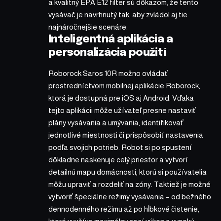
a kvalitný EPA E12 filter sú dôkazom, že tento
vysávač je navrhnutý tak, aby zvládol aj tie
najnáročnejšie scenáre.
Inteligentná aplikácia a
personalizácia použití
Roborock Saros 10R možno ovládať
prostredníctvom mobilnej aplikácie Roborock,
ktorá je dostupná pre iOS aj Android. Vďaka
tejto aplikácii môže užívateľ presne nastaviť
plány vysávania a umývania, identifikovať
jednotlivé miestnosti či prispôsobiť nastavenia
podľa svojich potrieb. Robot si po spustení
dôkladne naskenuje celý priestor a vytvorí
detailnú mapu domácnosti, ktorú si používatelia
môžu upraviť a rozdeliť na zóny. Taktiež je možné
vytvoriť špeciálne režimy vysávania – od bežného
dennodenného režimu až po hĺbkové čistenie,