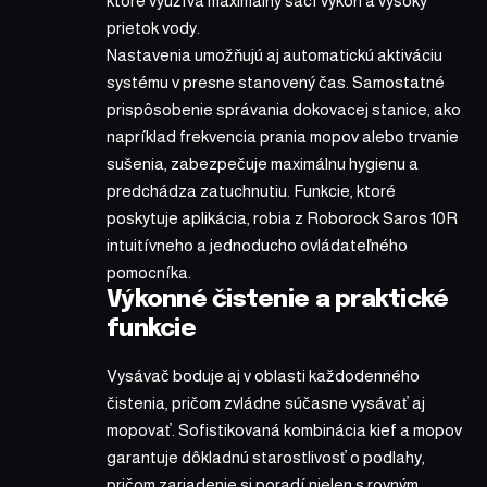
ktoré využíva maximálny sací výkon a vysoký
prietok vody.
Nastavenia umožňujú aj automatickú aktiváciu
systému v presne stanovený čas. Samostatné
prispôsobenie správania dokovacej stanice, ako
napríklad frekvencia prania mopov alebo trvanie
sušenia, zabezpečuje maximálnu hygienu a
predchádza zatuchnutiu. Funkcie, ktoré
poskytuje aplikácia, robia z Roborock Saros 10R
intuitívneho a jednoducho ovládateľného
pomocníka.
Výkonné čistenie a praktické
funkcie
Vysávač boduje aj v oblasti každodenného
čistenia, pričom zvládne súčasne vysávať aj
mopovať. Sofistikovaná kombinácia kief a mopov
garantuje dôkladnú starostlivosť o podlahy,
pričom zariadenie si poradí nielen s rovným