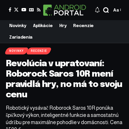
Aa
Novinky
Aplikácie
Hry
Recenzie
Zariadenia
NOVINKY
RECENZIE
Revolúcia v upratovaní:
Roborock Saros 10R mení
pravidlá hry, no má to svoju
cenu
Robotický vysávač Roborock Saros 10R ponúka
špičkový výkon, inteligentné funkcie a samostatnú
údržbu pre maximálne pohodlie v domácnosti. Cena