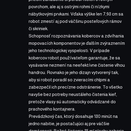
povrchom, ale aj s ostrými rohmi či nízkymi
nábytkovými prvkami. Vďaka výške len 7,98 cm sa
robot zmestí aj pod väčšinu posteľových rámov
či skriniek.
Schopnosť rozpoznávania kobercov a zdvíhania
mopovacích komponentov je ďalším zvýraznením
jeho technologickej vyspelosti. V prípade
kobercov robot používateľom garantuje, že sa
vysávanie nezmení na neefektívne čistenie vlhou
handrou. Rovnako je jeho dizajn vytvorený tak,
aby si robot poradil so zvieracími chlpmi a
zabezpečil ich precízne odstránenie. To všetko
navyše bez potreby neustáleho čistenia kief,
pretože vlasy sú automaticky odvádzané do
prachového kontajnera.
Prevádzkový čas, ktorý dosahuje 180 minút na
jedno nabitie, je postačujúci aj pre väčšie
domácnosti. Bežné čistenie 85 m² plochy zaberie