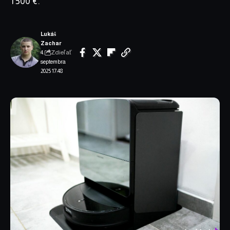
1 500 €.
Lukáš
Zachar
Zdieľať
4.
septembra
2025 17:48