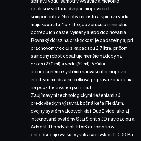
špinavú vodu, samotný vysávač a niekoľko
doplnkov vrátane dvojice mopovacích
komponentov. Nádoby na čistú a špinavú vodu
majú kapacitu 4 a 3 litre, čo zaručuje minimálnu
potrebu ich častej výmeny alebo doplňovania.
Rovnaký dôraz na praktickosť je badateľný aj pri
prachovom vrecku s kapacitou 2,7 litra, pričom
samotný robot obsahuje menšie nádoby na
prach (270 ml) a vodu (69 ml). Vďaka
jednoduchému systému nacvaknutia mopov a
intuitívnemu dizajnu celková príprava zariadenia
na použitie trvá len pár minút.
Zaujímavými technologickými riešeniami sú
predovšetkým výsuvná bočná kefa FlexiArm,
dvojitý systém valcových kief DuoDivide, ako aj
integrované systémy StarSight s 3D navigáciou a
AdaptiLift podvozok, ktorý automaticky
prispôsobuje výšku. Vysoký sací výkon 19 000 Pa