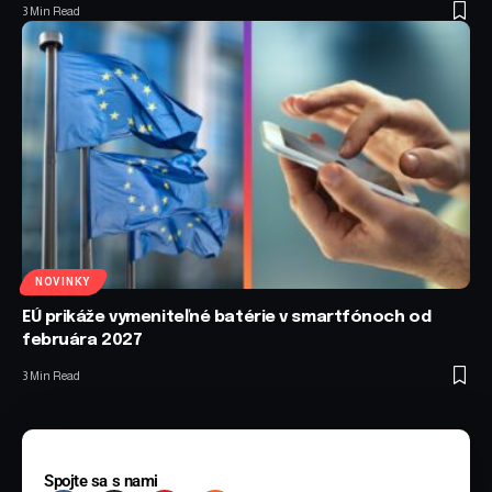
3 Min Read
NOVINKY
EÚ prikáže vymeniteľné batérie v smartfónoch od
februára 2027
3 Min Read
Spojte sa s nami