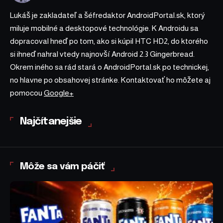
Lukáš je zakladateľ a šéfredaktor AndroidPortal.sk, ktorý
miluje mobilné a desktopové technológie. K Androidu sa
dopracoval hneď po tom, ako si kúpil HTC HD2, do ktorého
si ihneď nahral vtedy najnovší Android 2.3 Gingerbread.
Okrem iného sa rád stará o AndroidPortal.sk po technickej,
no hlavne po obsahovej stránke. Kontaktovať ho môžete aj
pomocou
Google+
Najčítanejšie
Môže sa vám páčiť