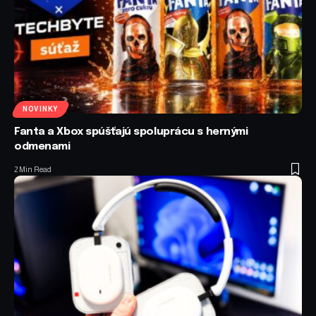
NOVINKY
Fanta a Xbox spúšťajú spoluprácu s hernými
odmenami
2 Min Read