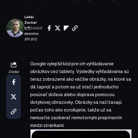
Lukáš
Zachar
Zdieľať
8.
decembra
2011 20:12
Google vylepšil kód pre ich vyhľadávanie
obrázkov cez tablety. Výsledky vyhľadávania sú
Zdieľať
teraz zobrazené ako väčšie obrázky, na ktoré sa
dá tapnúť a potom sa už stačí jednoducho
posúvať doľava alebo doprava pomocou
dotykovej obrazovky. Obrázky sa načítavajú
počas toho ako scrollujete, takže už sa
nemusíte zaoberať nemotorným prepínaním
medzi stránkami.