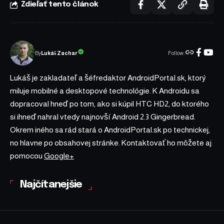
Zdieľať tento článok
Follow:
Lukáš Zachar
By
Lukáš je zakladateľ a šéfredaktor AndroidPortal.sk, ktorý
miluje mobilné a desktopové technológie. K Androidu sa
dopracoval hneď po tom, ako si kúpil HTC HD2, do ktorého
si ihneď nahral vtedy najnovší Android 2.3 Gingerbread.
Okrem iného sa rád stará o AndroidPortal.sk po technickej,
no hlavne po obsahovej stránke. Kontaktovať ho môžete aj
pomocou
Google+
Najčítanejšie