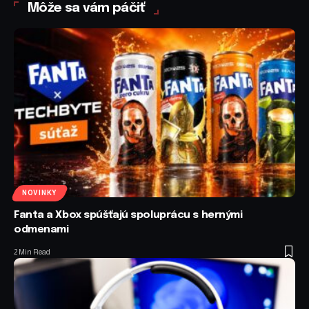
Môže sa vám páčiť
NOVINKY
Fanta a Xbox spúšťajú spoluprácu s hernými
odmenami
2 Min Read