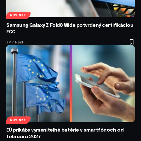
NOVINKY
Samsung Galaxy Z Fold8 Wide potvrdený certifikáciou
FCC
3 Min Read
NOVINKY
EÚ prikáže vymeniteľné batérie v smartfónoch od
februára 2027