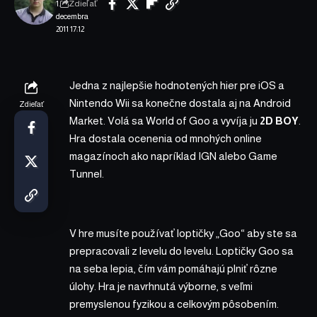
Zdieľať
1.
decembra
2011 17:12
Jedna z najlepšie hodnotených hier pre iOS a
Nintendo Wii sa konečne dostala aj na Android
Zdieľať
Market. Volá sa World of Goo a vyvíja ju
2D BOY
.
Hra dostala ocenenia od mnohých online
magazínoch ako napríklad IGN alebo Game
Tunnel.
V hre musíte používať loptičky „Goo“ aby ste sa
prepracovali z levelu do levelu. Loptičky Goo sa
na seba lepia, čím vám pomáhajú plniť rôzne
úlohy. Hra je navrhnutá výborne, s veľmi
premyslenou fyzikou a celkovým pôsobením.