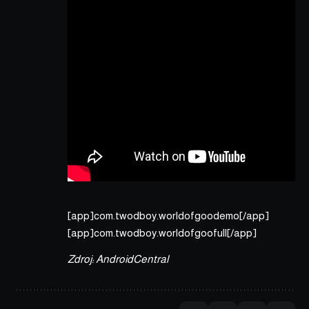
[app]com.twodboy.worldofgoodemo[/app]
[app]com.twodboy.worldofgoofull[/app]
Zdroj:
AndroidCentral