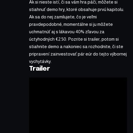
Ak si nieste istí, či sa vám hra páči, môžete si
stiahnuť demo hry, ktoré obsahuje prvú kapitolu.
Ak sa do nej zamilujete, čo je veľmi
pravdepodobné, momentálne si ju môžete
uchmatnúť aj s lákavou 40% zľavou za
úctyhodných €2.50. Pozrite si trailer, potom si
stiahnite demo a nakoniec sa rozhodnite, či ste
pripravení zainvestovať pár eúr do tejto výbornej
vychytávky.
Trailer