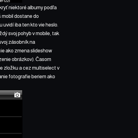
skryť niektoré albumy podľa
š mobil dostane do
vidí iba ten kto vie heslo.
ždý svoj pohyb v mobile, tak
 svoj zásobník na
cie ako zmena slideshow
azenie obrázkov). Časom
te zložku a cez multiselect v
nie fotografie beriem ako