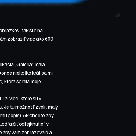
 obrázkov, tak ste na
ám zobraziť viac ako 600
ikácia „Galéria“ mala
onca niekoľko krát sa mi
, ktorá splnila moje
 aj videí ktoré sú v
. Je tu možnosť zvoliť malý
emu popis). Ak chcete aby
odfajčiť odfajknutie“ v
te aby vám zobrazovalo a