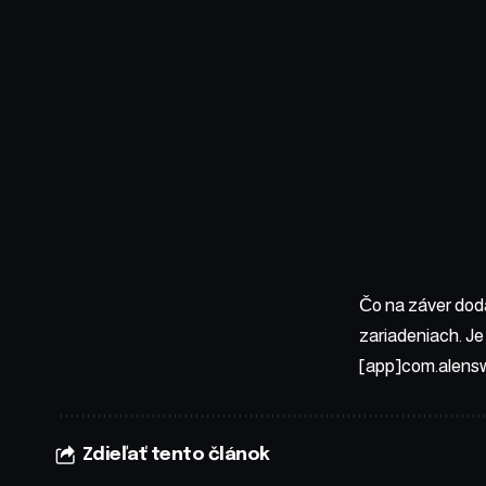
Čo na záver doda
zariadeniach. Je
[app]com.alensw
Zdieľať tento článok