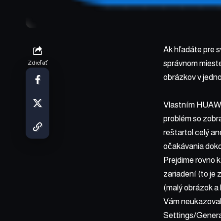
Ak hľadáte pre s
správnom mieste
Zdieľať
obrázkov v jedn
Vlastním HUAWEI 
problém so zobra
reštartol celý an
očakávania doko
Prejdime rovno k
zariadení (to je
(malý obrázok a 
Vám neukazovalo 
Settings/General