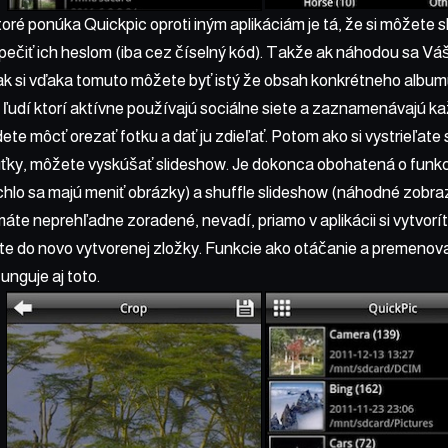
oré ponúka Quickpic oproti iným aplikáciám je tá, že si môžete 
ečiť ich heslom (iba cez číselný kód). Takže ak náhodou sa Vá
ak si vďaka tomuto môžete byť istý že obsah konkrétneho albumu u
 ľudí ktorí aktívne používajú sociálne siete a zaznamenávajú ka
dete môcť orezať fotku a dať ju zdieľať. Potom ako si vystrieľate
úťky, môžete vyskúšať slideshow. Je dokonca obohatená o funk
ýchlo sa majú meniť obrázky) a shuffle slideshow (náhodné zobr
 máte neprehľadne zoradené, nevadí, priamo v aplikácii si vytvorí
e do novo vytvorenej zložky. Funkcie ako otáčanie a premenova
funguje aj toto.