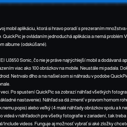
voj mobil aplikáciu, ktorá si hravo poradí s prezeraním množstva
. QuickPic je ovládaním jednoduchá aplikácia a nemá problém V
om albume (odskúšané).
U8650 Sonic, čo nie je práve najrýchlejší mobil a dodávaná apl
zením viac ako 100 obrázkov na mobile. Neustále mi padala. Dok
droid. Netrvalo dlho a na našiel som si náhradu v podobe QuickPic
nale.
 veci. Po spustení QuickPic sa zobrazí náhľad všetkých fotografií
 základné nastavenie). Náhľad sa dá zmeniť v pravom hornom rohu
k nemu popis) alebo veľký (4 malé náhľady obrázkov spolu a k n
videá v náhľadoch pre všetky fotografie v zariadení, tak treba „
/Include videos. Funguje aj možnosť vybrať si aké zložky chce