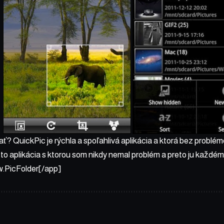
ť? QuickPic je rýchla a spoľahlivá aplikácia a ktorá bez problé
 to aplikácia s ktorou som nikdy nemal problém a preto ju každ
.PicFolder[/app]