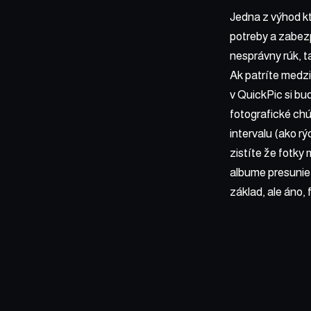
Jedna z výhod kt
potreby a zabezp
nesprávny rúk, t
Ak patríte medzi
v QuickPic si bu
fotografické ch
intervalu (ako r
zistíte že fotky
albume presuniet
základ, ale áno, 