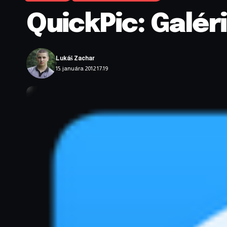
QuickPic: Galéri
Lukáš Zachar
15. januára 2012 17:19