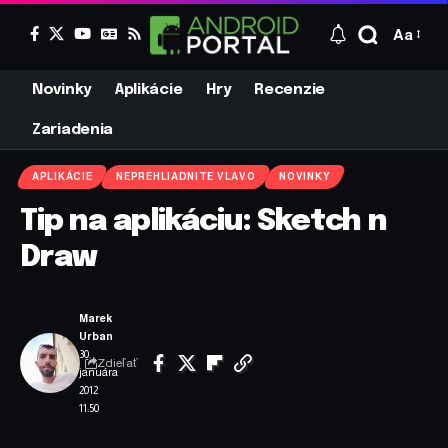
Aa
Novinky
Aplikácie
Hry
Recenzie
Zariadenia
APLIKÁCIE
NEPREHLIADNITE VLAVO
NOVINKY
Tip na aplikáciu: Sketch n
Draw
Marek
Urban
30.
Zdieľať
januára
2012
11:50