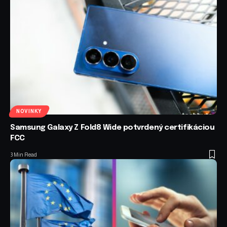
NOVINKY
Samsung Galaxy Z Fold8 Wide potvrdený certifikáciou
FCC
3 Min Read