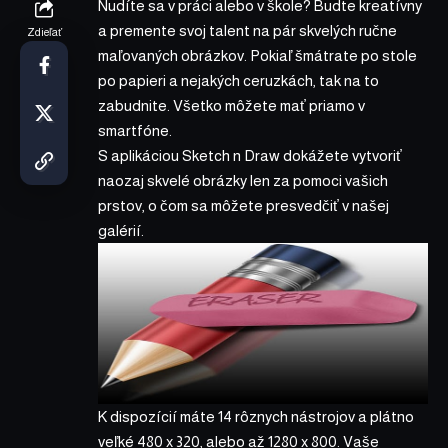
Nudíte sa v práci alebo v škole? Budte kreatívny
a premente svoj talent na pár skvelých ručne
Zdieľať
maľovaných obrázkov. Pokiaľ šmátrate po stole
po papieri a nejakých ceruzkách, tak na to
zabudnite. Všetko môžete mať priamo v
smartfóne.
S aplikáciou Sketch n Draw dokážete vytvoriť
naozaj skvelé obrázky len za pomoci vašich
prstov, o čom sa môžete presvedčiť v našej
galérií.
K dispozícií máte 14 rôznych nástrojov a plátno
veľké 480 x 320, alebo až 1280 x 800. Vaše