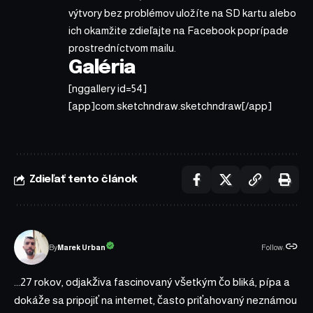
výtvory bez problémov uložíte na SD kartu alebo
ich okamžite zdieľajte na Facebook poprípade
prostredníctvom mailu.
Galéria
[nggallery id=54]
[app]com.sketchndraw.sketchndraw[/app]
Zdieľať tento článok
Follow:
Marek Urban
By
...27 rokov, odjakživa fascinovaný všetkým čo bliká, pípa a
dokáže sa pripojiť na internet, často priťahovaný neznámou