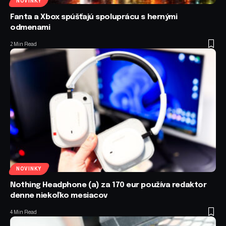
NOVINKY
Fanta a Xbox spúšťajú spoluprácu s hernými
odmenami
2 Min Read
NOVINKY
Nothing Headphone (a) za 170 eur používa redaktor
denne niekoľko mesiacov
4 Min Read