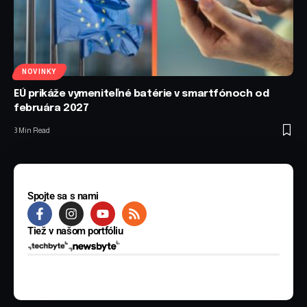
NOVINKY
EÚ prikáže vymeniteľné batérie v smartfónoch od
februára 2027
3 Min Read
Spojte sa s nami
Tiež v našom portfóliu
© 2025 BYTE Media s.r.o. Všetky práva vyhradené.