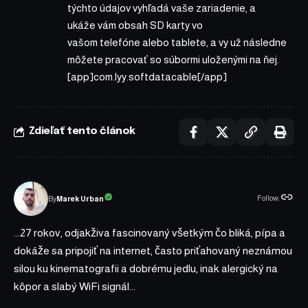
týchto údajov vyhľadá vaše zariadenie, a
ukáže vám obsah SD karty vo
vašom telefóne alebo tablete, a vy už následne
môžete pracovať so súbormi uloženými na ňej.
[app]com.lyy.softdatacable[/app]
Zdieľať tento článok
Follow:
Marek Urban
By
...27 rokov, odjakživa fascinovaný všetkým čo bliká, pípa a
dokáže sa pripojiť na internet, často priťahovaný neznámou
silou ku kinematografii a dobrému jedlu, inak alergický na
kôpor a slabý WiFi signál...