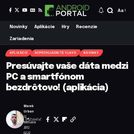
Aa
Novinky
Aplikácie
Hry
Recenzie
Zariadenia
APLIKÁCIE
NEPREHLIADNITE VLAVO
NOVINKY
Presúvajte vaše dáta medzi
PC a smartfónom
bezdrôtovo! (aplikácia)
Marek
Urban
12.
Zdieľať
februára
2012
02:22