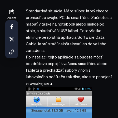
Štandardná situácia. Máte súbor, ktorý chcete
preniesť zo svojho PC do smartfónu. Začnete sa
Zdieľať
hrabať v taške na notebook alebo niekde po
stole, a hľadať váš USB kábel. Toto všetko
eliminuje bezplatná aplikácia Software Data
Cable, ktorú stačí nainštalovať len do vašeho
zariadenia.
Po inštalácii tejto aplikácie sa budete môcť
bezdrôtovo pripojiť k vašemu smartfónu alebo
tabletu a prechádzať súbory v ňom z
ľubovoľného počítača tak dlho, ako ste pripojení
v rovnakej sieti.