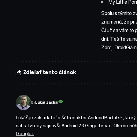
My Little Po
Spolu s týmito 
znamená, že pria
Či už sa vám to p
dní. Tešíte sa n
Zdroj:
DroidGam
Zdieľať tento článok
By
Lukáš Zachar
Lukáš je zakladateľ a šéfredaktor AndroidPortal.sk, ktorý
nahral vtedy najnovší Android 2.3 Gingerbread. Okrem iné
Google+