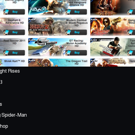
ght Rises
 3
s
 Spider-Man
Shop