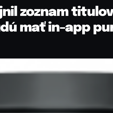
nil zoznam titulov
udú mať in-app p