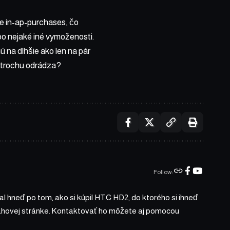
e in-ap-purchases, čo
bo nejaké iné vymoženosti.
ú na dlhšie ako len na pár
ak trochu odrádza?
Follow:
l hneď po tom, ako si kúpil HTC HD2, do ktorého si ihneď
bsahovej stránke. Kontaktovať ho môžete aj pomocou