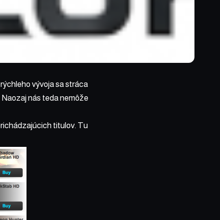
rýchleho vývoja sa stráca
y. Naozaj nás teda nemôže
richádzajúcich titulov. Tu