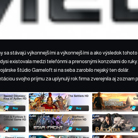
sa stávajú výkonnejšími a výkonnejšími a ako výsledok tohoto 
edysi existovala medzi telefónmi a prenosnými konzolami do ruk
vojárske štúdio Gameloft si na seba zarobilo nejaký ten dolár.
áciou svojho príjmu za uplynulý rok firma zverejnila aj zoznam p