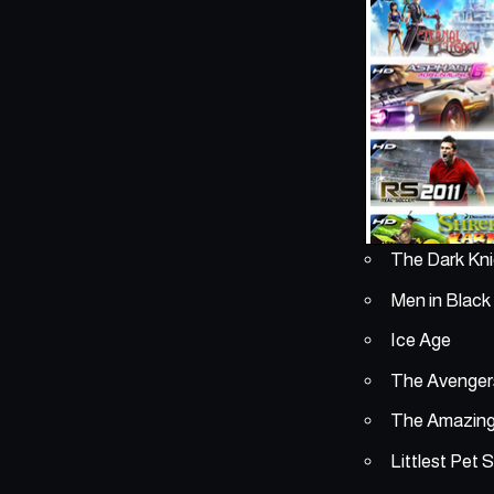
The Dark Kni
Men in Black
Ice Age
The Avenger
The Amazing
Littlest Pet 