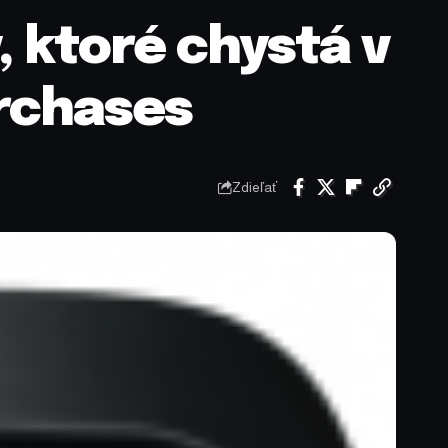
, ktoré chystá v
urchases
Zdieľať