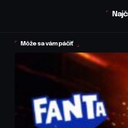
Najč
Môže sa vám páčiť