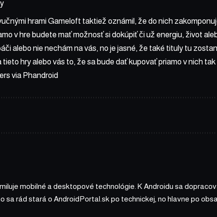
ny
zvučnými hrami Gameloft taktiež oznámil, že do nich zakomponuj
mo v hre budete mať možnosť si dokúpiť či už energiu, život ale
áči alebo nie nechám na vás, no je jasné, že také tituly tu zostan
a tieto hry alebo vás to, že sa bude dať kupovať priamo v nich t
ers
via
Phandroid
 miluje mobilné a desktopové technológie. K Androidu sa dopracova
ho sa rád stará o AndroidPortal.sk po technickej, no hlavne po o