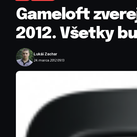
Gameloft zverej
2012. Všetky b
Lukáš Zachar
24. marca 2012 09:13