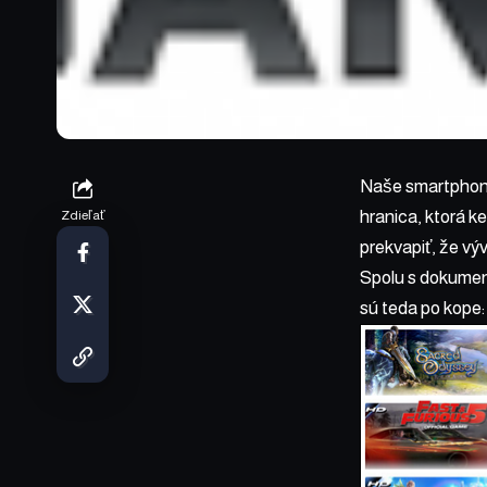
Naše smartphony 
hranica, ktorá k
Zdieľať
prekvapiť, že vý
Spolu s dokument
sú teda po kope: