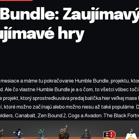
undle: Zaujímavý
ujímavé hry
 mesiace a máme tu pokračovanie Humble Bundle, projektu, ktor
id. Ale čo vlastne Humble Bundle je a o čom, to všetci vôbec to
 projekt, ktorý sprostredkuváva predaj balíčka hier veľkej mase 
í, ktoré možno začínajú alebo možno niesu až také populárne. 
ldiers, Canabalt, Zen Bound 2, Cogs a Avadon: The Black Fortr