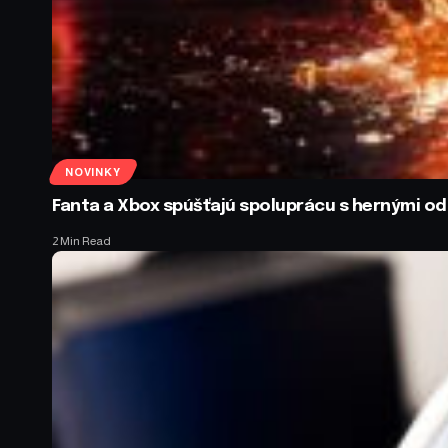
NOVINKY
Fanta a Xbox spúšťajú spoluprácu s hernými 
2 Min Read