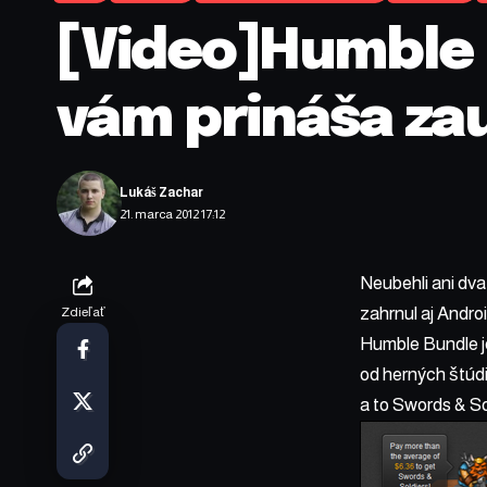
[Video]Humble B
vám prináša za
Lukáš Zachar
21. marca 2012 17:12
Neubehli ani dva
zahrnul aj Andro
Zdieľať
Humble Bundle je
od herných štúdi
a to Swords & So