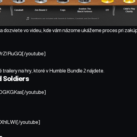
sa dozviete vo videu, kde vám názorne ukážeme proces pri zakúp
rZIRuGQ[/youtube]
 trailery na hry, ktoré v Humble Bundle 2 nájdete.
 Soldiers
OGKGKas[/youtube]
XhlLWI[/youtube]