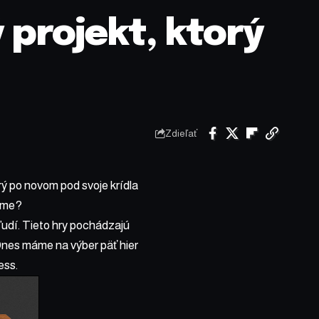
 projekt, ktorý
Zdieľať
ý po novom pod svoje krídla
číme?
ľudí. Tieto hry pochádzajú
Dnes máme na výber päť hier
ess.