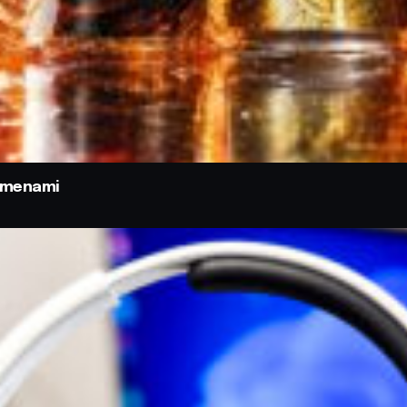
odmenami