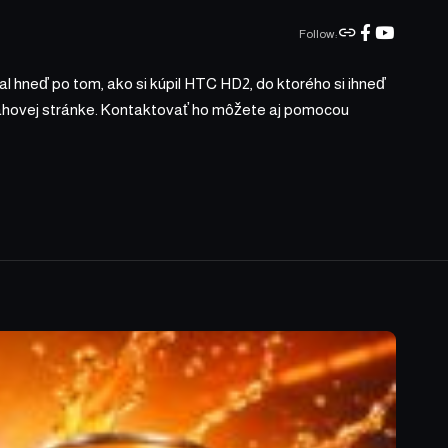
Follow:
l hneď po tom, ako si kúpil HTC HD2, do ktorého si ihneď
bsahovej stránke. Kontaktovať ho môžete aj pomocou