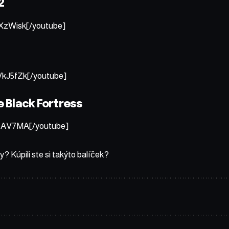
2
XzWisk[/youtube]
kJ5fZk[/youtube]
e Black Fortress
VfAV7MA[/youtube]
? Kúpili ste si takýto balíček?