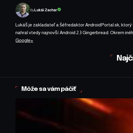
By
Lukáš Zachar
Lukáš je zakladateľ a šéfredaktor AndroidPortal.sk, ktorý
nahral vtedy najnovší Android 2.3 Gingerbread. Okrem iné
Google+
Najč
Môže sa vám páčiť