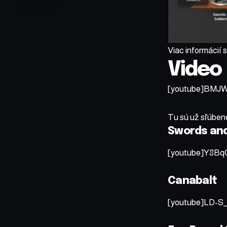
Viac informácií 
Video
[youtube]BMJW
Tu sú už sľúbené
Swords and
[youtube]Y8Bq
Canabalt
[youtube]LD-S_