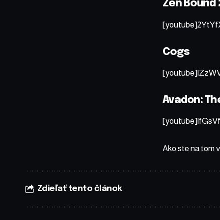
Zen Bound 
[youtube]2YtYf
Cogs
[youtube]lZzWV
Avadon: Th
[youtube]lfGs
Ako ste na tom vy
Zdieľať tento článok