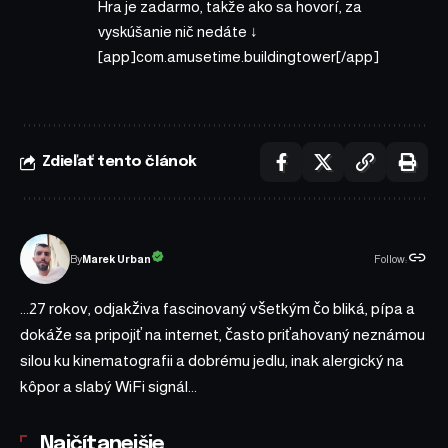
Hra je zadarmo, takže ako sa hovorí, za
vyskúšanie nič nedáte ↓
[app]com.amusetime.buildingtower[/app]
Zdieľať tento článok
Follow:
Marek Urban
By
...27 rokov, odjakživa fascinovaný všetkým čo bliká, pípa a
dokáže sa pripojiť na internet, často priťahovaný neznámou
silou ku kinematografii a dobrému jedlu, inak alergický na
kôpor a slabý WiFi signál...
Najčítanejšie