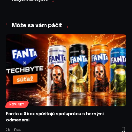
Môže sa vám páčiť
NOVINKY
Fanta a Xbox spúšťajú spoluprácu s hernými
odmenami
2 Min Read