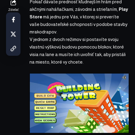
Pokiaľ dávate prednosť kľudnejším hrám pred
akčnými naháňačkami, závodmi a strieľaním,
Play
Zdieľať
Store
má jednu pre Vás, v ktorej si preveríte
vaše budovateľské schopnosti v podobe stavby
mrakodrapov.
V jednom z dvoch režimov si postavíte svoju
vlastnú výškovú budovu pomocou blokov, ktoré
visia na lane a musíte ich uvoľniť tak, aby pristáli
na miesto, ktoré vy chcete.