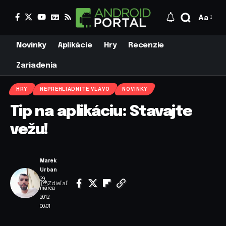
Aa
Novinky
Aplikácie
Hry
Recenzie
Zariadenia
HRY
NEPREHLIADNITE VLAVO
NOVINKY
Tip na aplikáciu: Stavajte
vežu!
Marek
Urban
29.
Zdieľať
marca
2012
00:01