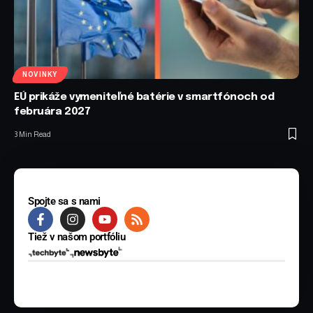
NOVINKY
EÚ prikáže vymeniteľné batérie v smartfónoch od
februára 2027
3 Min Read
Spojte sa s nami
Tiež v našom portfóliu
© 2025 BYTE Media s.r.o. Všetky práva vyhradené.