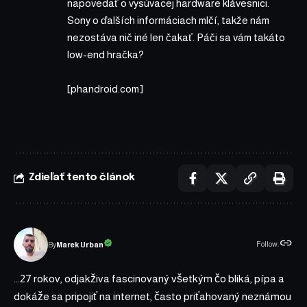
napovedať o vysúvacej hardware klávesnici.
Sony o ďalších informáciach mlčí, takže nám
nezostáva nič iné len čakať. Páči sa vám takáto
low-end hračka?
[
phandroid.com
]
Zdieľať tento článok
Follow:
Marek Urban
By
...27 rokov, odjakživa fascinovaný všetkým čo bliká, pípa a
dokáže sa pripojiť na internet, často priťahovaný neznámou