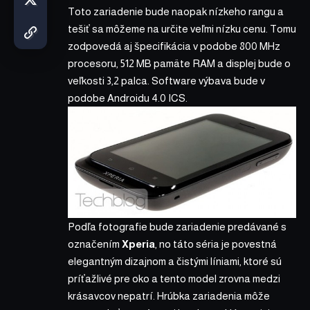
Toto zariadenie bude naopak nízkeho rangu a
tešiť sa môžeme na určite veľmi nízku cenu. Tomu
zodpovedá aj špecifikácia v podobe 800 MHz
procesoru, 512 MB pamäte RAM a displej bude o
veľkosti 3,2 palca. Software výbava bude v
podobe Androidu 4.0 ICS.
Podľa fotografie bude zariadenie predávané s
označením
Xperia
, no táto séria je povestná
elegantným dizajnom a čistými líniami, ktoré sú
príťažlivé pre oko a tento model zrovna medzi
krásavcov nepatrí. Hrúbka zariadenia môže