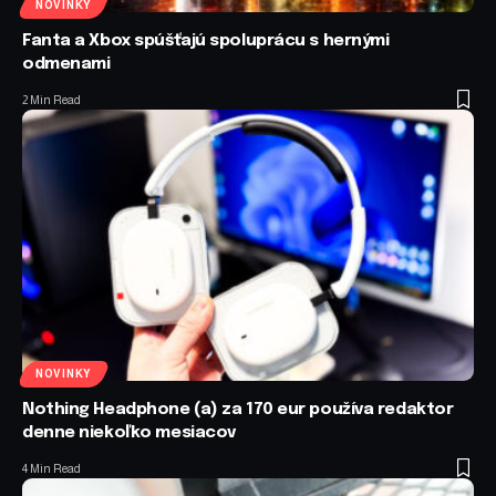
NOVINKY
Fanta a Xbox spúšťajú spoluprácu s hernými
odmenami
2 Min Read
NOVINKY
Nothing Headphone (a) za 170 eur používa redaktor
denne niekoľko mesiacov
4 Min Read