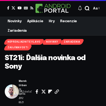
Aa
Novinky
Aplikácie
Hry
Recenzie
Zariadenia
NEPREHLIADNITE VLAVO
NOVINKY
ZARIADENIA
ZAUJÍMAVOSTI
ST21i: Ďalšia novinka od
Sony
Marek
Urban
29.
Zdieľať
apríla
2012
00:21