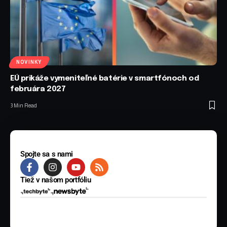
NOVINKY
EÚ prikáže vymeniteľné batérie v smartfónoch od
februára 2027
3 Min Read
Spojte sa s nami
Tiež v našom portfóliu
© 2025 BYTE Media s.r.o. Všetky práva vyhradené.