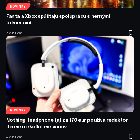
NOVINKY
Fanta a Xbox spúšťajú spoluprácu s hernými
odmenami
2 Min Read
NOVINKY
Nothing Headphone (a) za 170 eur používa redaktor
denne niekoľko mesiacov
4 Min Read