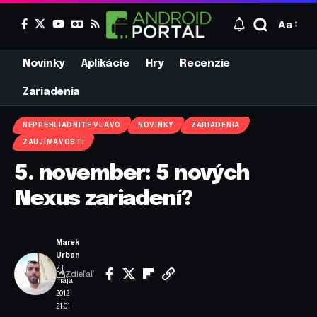
Aa
Novinky
Aplikácie
Hry
Recenzie
Zariadenia
NEPREHLIADNITE VLAVO
NOVINKY
ZARIADENIA
ZAUJÍMAVOSTI
5. november: 5 nových
Nexus zariadení?
Marek
Urban
23.
Zdieľať
mája
2012
21:01