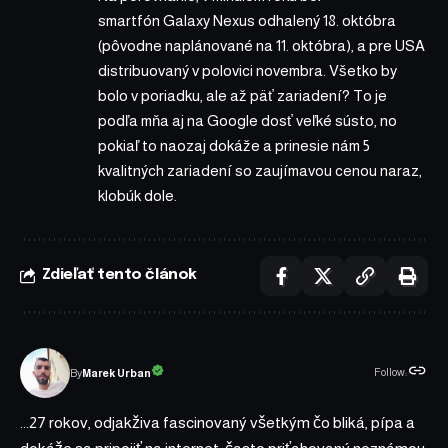
smartfón Galaxy Nexus odhalený 18. októbra
(pôvodne naplánované na 11. októbra), a pre USA
distribuovaný v ​​polovici novembra. Všetko by
bolo v poriadku, ale až päť zariadení? To je
podľa mňa aj na Google dosť veľké sústo, no
pokiaľ to naozaj dokáže a prinesie nám 5
kvalitných zariadení so zaujímavou cenou naraz,
klobúk dole.
Zdieľať tento článok
Follow:
Marek Urban
By
...27 rokov, odjakživa fascinovaný všetkým čo bliká, pípa a