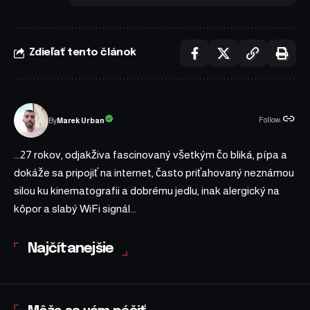
Zdieľať tento článok
Follow:
Marek Urban
By
...27 rokov, odjakživa fascinovaný všetkým čo bliká, pípa a
dokáže sa pripojiť na internet, často priťahovaný neznámou
silou ku kinematografii a dobrému jedlu, inak alergický na
kôpor a slabý WiFi signál...
Najčítanejšie