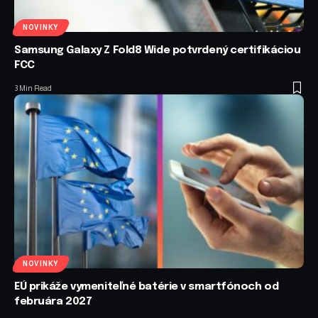
NOVINKY
Samsung Galaxy Z Fold8 Wide potvrdený certifikáciou
FCC
3 Min Read
NOVINKY
EÚ prikáže vymeniteľné batérie v smartfónoch od
februára 2027