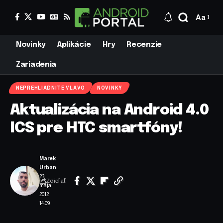
Aa
Novinky
Aplikácie
Hry
Recenzie
Zariadenia
NEPREHLIADNITE VLAVO
NOVINKY
Aktualizácia na Android 4.0
ICS pre HTC smartfóny!
Marek
Urban
23.
Zdieľať
mája
2012
14:09