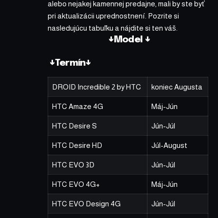
alebo nejakej kamennej predajne, mali by ste byť
pri aktualizácii uprednostnení. Pozrite si
nasledujúcu tabuľku a nájdite si ten váš.
↓Model ↓
↓Termín↓
DROID Incredible 2 by HTC
koniec Augusta
HTC Amaze 4G
Máj-Jún
HTC Desire S
Jún-Júl
HTC Desire HD
Júl-August
HTC EVO 3D
Jún-Júl
HTC EVO 4G+
Máj-Jún
HTC EVO Design 4G
Jún-Júl