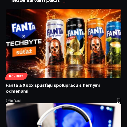
Môže sa vám páčiť
NOVINKY
Fanta a Xbox spúšťajú spoluprácu s hernými
odmenami
2 Min Read