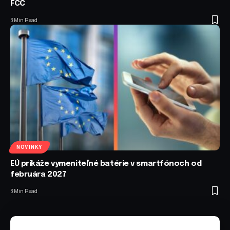
FCC
3 Min Read
NOVINKY
EÚ prikáže vymeniteľné batérie v smartfónoch od
februára 2027
3 Min Read