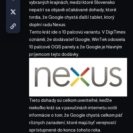
vybraných krajinách, medzi ktoré Slovensko
nepatrí sa objavili očakávané dohady, ktoré
tvrdia, že Google chystá ďalší tablet, ktorý
doplní radu Nexus.
Tento krát ide o 10 palcovú variantu. V DigiTimes
oznámili, že dodávateľ Google, WinTek odosiela
10 palcové OGS panely a že Google je hlavným
príjemcom tejto dodávky.
Tieto dohady sú celkom uveriteľné, keďže
niekoľko krát sa v pavučinách internetu ocitli
informácie o tom, že Google chystá celkom päť
rôznych zariadení, ktoré majú byť verejností
sprístupnené do konca tohoto roka.