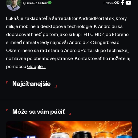
Follow:
Lukáš Zachar
By
Lukáš je zakladateľ a šéfredaktor AndroidPortal.sk, ktorý
miluje mobilné a desktopové technológie. K Androidu sa
dopracoval hneď po tom, ako si kúpil HTC HD2, do ktorého
si ihneď nahral vtedy najnovší Android 2.3 Gingerbread.
Okrem iného sa rád stará o AndroidPortal.sk po technickej,
no hlavne po obsahovej stránke. Kontaktovať ho môžete aj
pomocou
Google+
Najčítanejšie
Môže sa vám páčiť