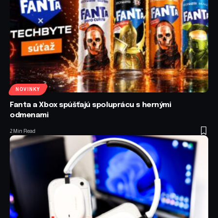
NOVINKY
Fanta a Xbox spúšťajú spoluprácu s hernými
odmenami
2 Min Read