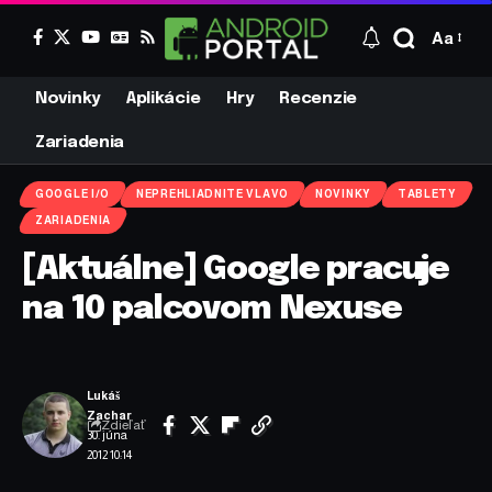
Aa
Novinky
Aplikácie
Hry
Recenzie
Zariadenia
GOOGLE I/O
NEPREHLIADNITE VLAVO
NOVINKY
TABLETY
ZARIADENIA
[Aktuálne] Google pracuje
na 10 palcovom Nexuse
Lukáš
Zachar
Zdieľať
30. júna
2012 10:14