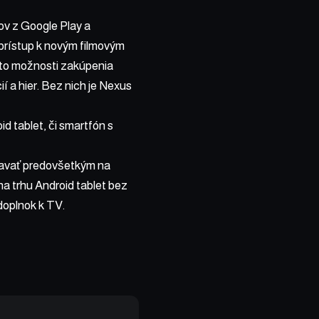
ov z Google Play a
 prístup k novým filmovým
eto možnosti zakúpenia
í a hier. Bez nich je Nexus
 tablet, či smartfón s
iavať predovšetkým na
na trhu Android tablet bez
 doplnok k TV.