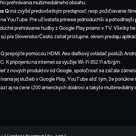
ého prehrávania multimediálneho obsahu.
us Q
má zvýšiť predovšetkým predajnosť, resp. požičiavanie film
í na YouTube. Pre užívateľa prinesie jednoduchší a pohodlnejší
oduché prehrávanie hudby z Google Play priamo v TV. Všetky ti
e sú pre Slovensko/Česko zatiaľ prístupne, okrem predaju aplikáci
Q prepojíte pomocou HDMI. Ako diaľkový ovládač poslúži Android
 K pripojeniu na internet sa využije Wi-Fi 802.11 a/b/g/n.
dieť z nových produktov od Google, spoločnosť sa začala zamer
vania jej služieb v Google Play, YouTube atď. tým, že ponúkne 
drazí aj na cene (200 amerických dolárov) a takýto multimediálny