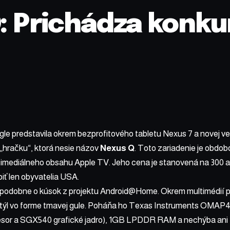
: Prichádza konk
e predstavila okrem bezprofitového tabletu Nexus 7 a novej ver
 „hračku“, ktorá nesie názov
Nexus Q
. Toto zariadenie je obdob
timediálneho obsahu Apple TV. Jeho cena je stanovená na 300 a
iť len obyvatelia USA.
podobne o kúsok z projektu Android@Home. Okrem multimédií p
 štýl vo forme tmavej gule. Poháňa ho Texas Instruments OMAP
esor a SGX540 grafické jadro), 1GB LPDDR RAM a nechýba an