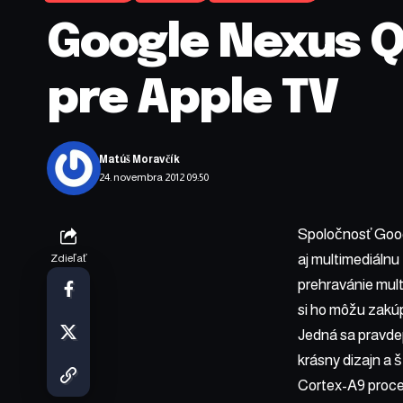
Google Nexus Q
pre Apple TV
Matúš Moravčík
24. novembra 2012 09:50
Spoločnosť Googl
aj multimediálnu
Zdieľať
prehravánie mul
si ho môžu zakúp
Jedná sa pravde
krásny dizajn a
Cortex-A9 proc