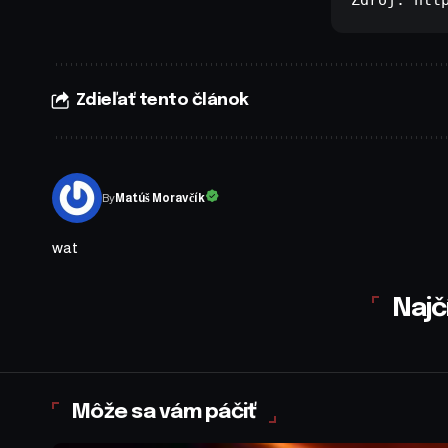
Zdroj: 
htt
Zdieľať tento článok
By
Matúš Moravčík
wat
Najč
Môže sa vám páčiť