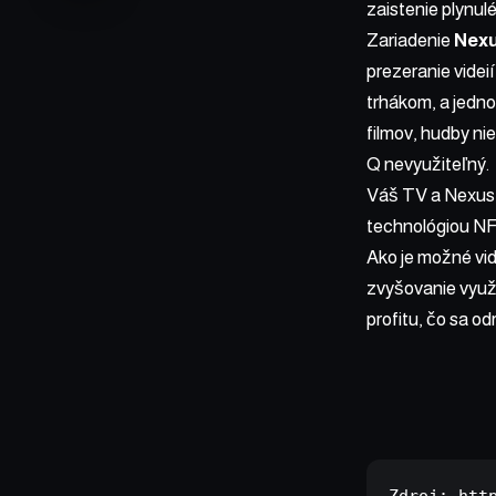
zaistenie plynul
Zariadenie
Nex
prezeranie videi
trhákom, a jedn
filmov, hudby ni
Q nevyužiteľný.
Váš TV a Nexus 
technológiou NFC.
Ako je možné vi
zvyšovanie využí
profitu, čo sa o