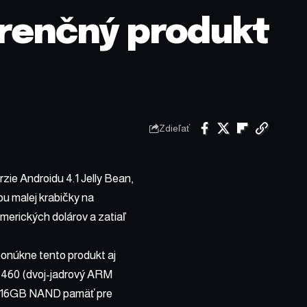
urenčný produkt
Zdieľať
zie Androidu 4.1 Jelly Bean,
ou malej krabičky na
merických dolárov a zatiaľ
onúkne tento produkt aj
4460 (dvoj-jadrový ARM
i 16GB NAND pamäť pre