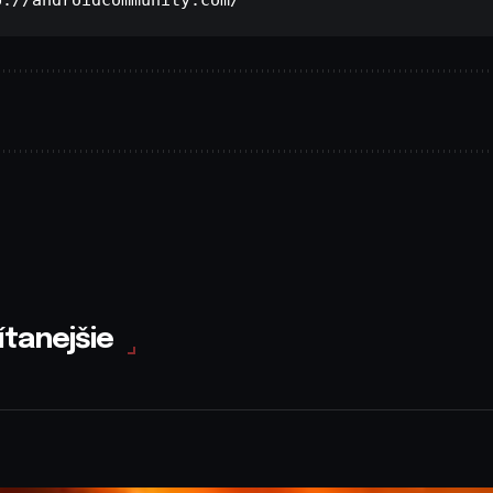
p://androidcommunity.com/
ítanejšie