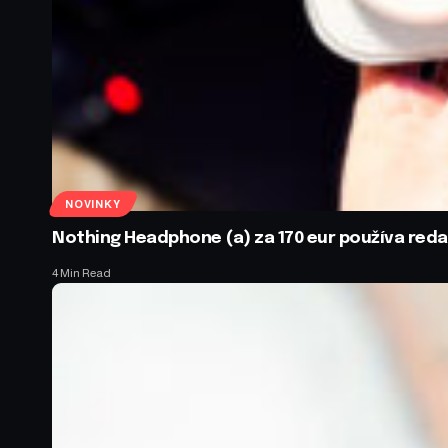
NOVINKY
Nothing Headphone (a) za 170 eur používa red
4 Min Read