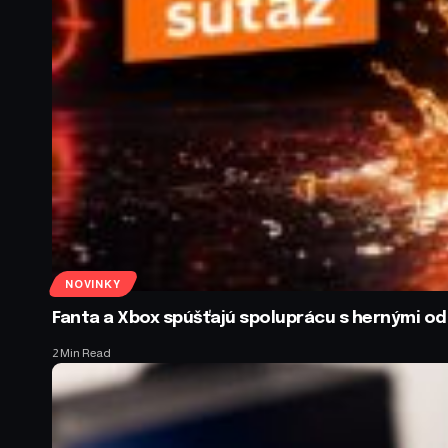
NOVINKY
Fanta a Xbox spúšťajú spoluprácu s hernými 
2 Min Read