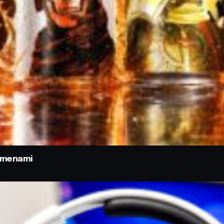
odmenami