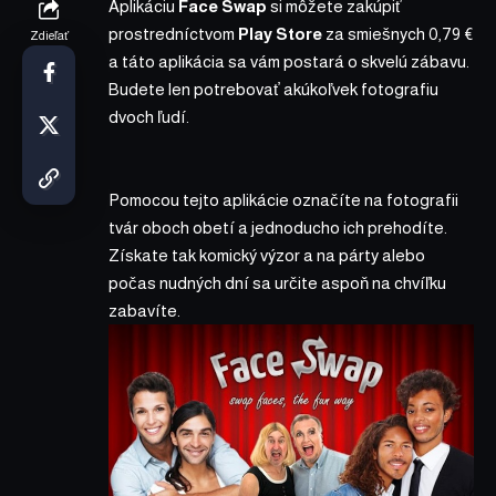
Aplikáciu
Face Swap
si môžete zakúpiť
prostredníctvom
Play Store
za smiešnych 0,79 €
Zdieľať
a táto aplikácia sa vám postará o skvelú zábavu.
Budete len potrebovať akúkoľvek fotografiu
dvoch ľudí.
Pomocou tejto aplikácie označíte na fotografii
tvár oboch obetí a jednoducho ich prehodíte.
Získate tak komický výzor a na párty alebo
počas nudných dní sa určite aspoň na chvíľku
zabavíte.