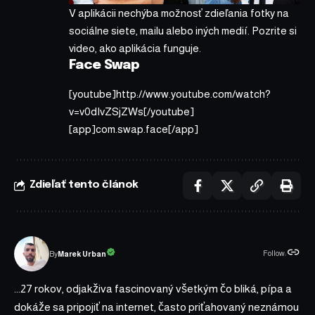
V aplikácii nechýba možnosť zdieľania fotky na
sociálne siete, mailu alebo iných medií. Pozrite si
video, ako aplikácia funguje.
Face Swap
[youtube]http://www.youtube.com/watch?
v=v0dIvZSjZWs[/youtube]
[app]com.swap.face[/app]
Zdieľať tento článok
Follow:
Marek Urban
By
...27 rokov, odjakživa fascinovaný všetkým čo bliká, pípa a
dokáže sa pripojiť na internet, často priťahovaný neznámou