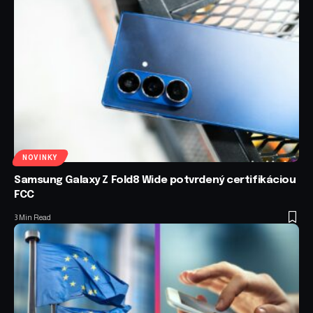
NOVINKY
Samsung Galaxy Z Fold8 Wide potvrdený certifikáciou
FCC
3 Min Read