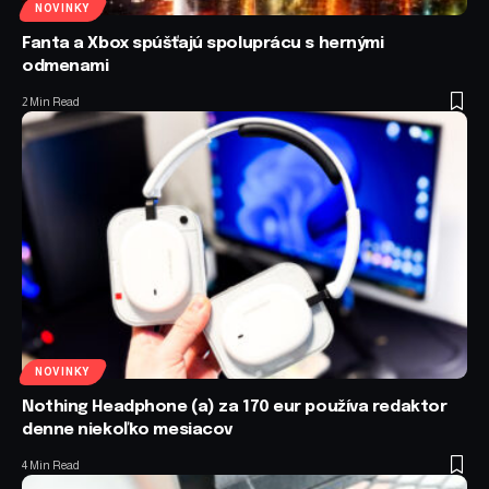
NOVINKY
Fanta a Xbox spúšťajú spoluprácu s hernými
odmenami
2 Min Read
NOVINKY
Nothing Headphone (a) za 170 eur používa redaktor
denne niekoľko mesiacov
4 Min Read