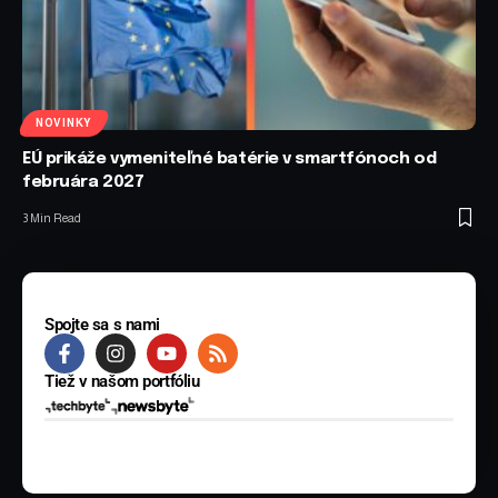
NOVINKY
EÚ prikáže vymeniteľné batérie v smartfónoch od
februára 2027
3 Min Read
Spojte sa s nami
Tiež v našom portfóliu
© 2025 BYTE Media s.r.o. Všetky práva vyhradené.