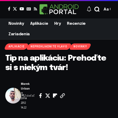
Aa
Novinky
Aplikácie
Hry
Recenzie
Zariadenia
APLIKÁCIE
NEPREHLIADNITE VLAVO
NOVINKY
Tip na aplikáciu: Prehoďte
si s niekým tvár!
Marek
Urban
11.
Zdieľať
júna
2012
14:22