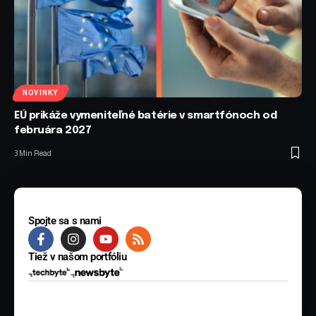
NOVINKY
EÚ prikáže vymeniteľné batérie v smartfónoch od
februára 2027
3 Min Read
Spojte sa s nami
Tiež v našom portfóliu
© 2025 BYTE Media s.r.o. Všetky práva vyhradené.