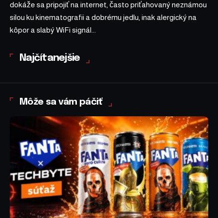
dokáže sa pripojiť na internet, často priťahovaný neznámou
silou ku kinematografii a dobrému jedlu, inak alergický na
kôpor a slabý WiFi signál...
Najčítanejšie
Môže sa vám páčiť