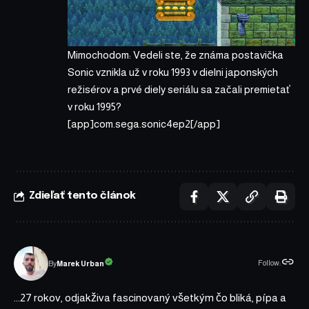
Mimochodom: Vedeli ste, že známa postavička
Sonic vznikla už v roku 1993 v dielni japonských
režisérov a prvé diely seriálu sa začali premietať
v roku 1995?
[app]com.sega.sonic4ep2[/app]
Zdieľať tento článok
Follow:
Marek Urban
By
...27 rokov, odjakživa fascinovaný všetkým čo bliká, pípa a