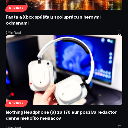
NOVINKY
Fanta a Xbox spúšťajú spoluprácu s hernými
odmenami
2 Min Read
NOVINKY
Nothing Headphone (a) za 170 eur používa redaktor
denne niekoľko mesiacov
4 Min Read