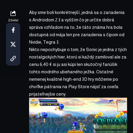
Aby sme boli konkrétnejší, jedná sa o zariadenia
s Androidom 2.3 a vyšším čo je určite dobrá
Zdieľať
správa vzhľadom na to, že táto známa hra bola
dostupná od mája len pre zariadenia s čipom od
Nvidie, Tegra 3.
Nikto nepochybuje o tom, že Sonic je jedna z tých
nostalgických hier, ktorú si každý zamiloval ale za
cenu 6,40 € si ju asi kúpi len skutočný fanúšik
tohto modrého ubehaného ježka. Ostatné
nemenej kvalitné high-end 3D hry môžeme po
chvíľke pátrania na Play Store nájsť za oveľa
prijateľnejšie ceny.