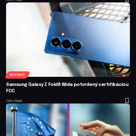
NOVINKY
Samsung Galaxy Z Fold8 Wide potvrdený certifikáciou
FCC
3 Min Read