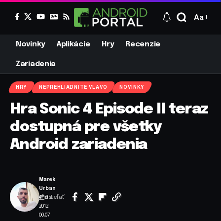
Aa
Novinky
Aplikácie
Hry
Recenzie
Zariadenia
HRY
NEPREHLIADNITE VLAVO
NOVINKY
Hra Sonic 4 Episode II teraz
dostupná pre všetky
Android zariadenia
Marek
Urban
Zdieľať
4. júla
2012
00:07