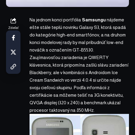
Na jednom konci portfólia
Samsungu
nájdeme
ešte stále teplú novinku Galaxy S3, ktorá spadá
Zdieľať
do kategórie high-end smartfónov, a na druhom
konci modelovej rady by mal pribudnúť low-end
nováčik s označením GT-B5530.
Zaujímavosťou zariadenia je QWERTY
klávesnica, ktorá pripomína zašlú slávu zariadení
Blackberry, ale v kombinácii s Androidom Ice
Cream Sandwich vo verzii 4.0.4 si určite nájde
svoju cieľovú skupinu. Podľa informácii z
certifikácie sa môžeme tešiť na 3G konektivitu,
QVGA displej (320 x 240) a benchmark ukázal
procesor taktovaný na 850 MHz.