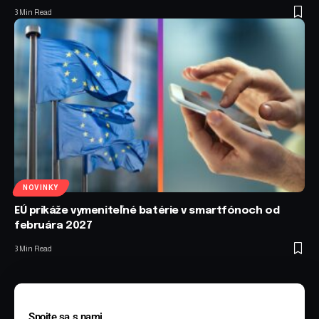
3 Min Read
NOVINKY
EÚ prikáže vymeniteľné batérie v smartfónoch od
februára 2027
3 Min Read
Spojte sa s nami