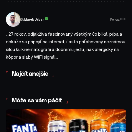
Follow:
Marek Urban
By
...27 rokov, odjakživa fascinovaný všetkým čo bliká, pípa a
dokáže sa pripojiť na internet, často priťahovaný neznámou
silou ku kinematografii a dobrému jedlu, inak alergický na
kôpor a slabý WiFi signál...
Najčítanejšie
Môže sa vám páčiť