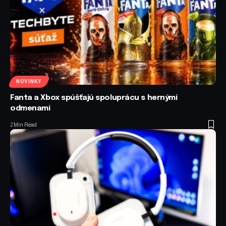
NOVINKY
Fanta a Xbox spúšťajú spoluprácu s hernými
odmenami
2 Min Read