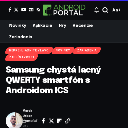
Aa
Novinky
Aplikácie
Hry
Recenzie
Zariadenia
NEPREHLIADNITE VLAVO
NOVINKY
ZARIADENIA
ZAUJÍMAVOSTI
Samsung chystá lacný
QWERTY smartfón s
Androidom ICS
Marek
Urban
Zdieľať
2. júla
2012