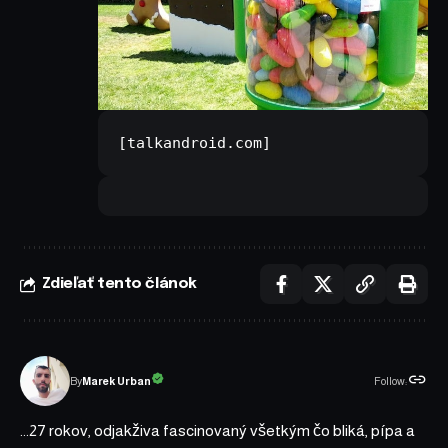
[talkandroid.com]
Zdieľať tento článok
Follow:
Marek Urban
By
...27 rokov, odjakživa fascinovaný všetkým čo bliká, pípa a