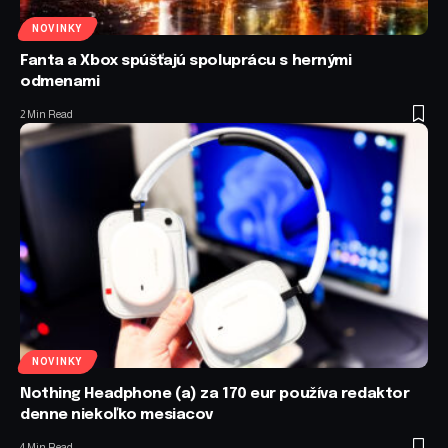
NOVINKY
Fanta a Xbox spúšťajú spoluprácu s hernými
odmenami
2 Min Read
NOVINKY
Nothing Headphone (a) za 170 eur používa redaktor
denne niekoľko mesiacov
4 Min Read