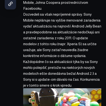
Mobile, Johna Coopera prostredníctvom
Facebooku.
Dozvedeli sa však nepríjemné správy. Sony
Mobile neplánuje na vyššie menované zariadenia
vydať aktualizáciu na najnovší Android Jelly Bean
a pravdepodobne sa aktualizácie nedočkajú ani
ostatné zariadenia z roku 2011. O update
modelov z tohto roku (napr. Xperia S) sa určite
uvažuje, ale Sony zatiaľ neuviedla žiadne
konkrétne informácie o dátume vydania.
Každopádne čo sa aktualizácii týka by sa Sony
mohlo polepšiť, pretože na niektorých nových
modeloch ešte donedávna bežal Android 2.3 a
Sony si s update-om dávalo na čas. Konkurencia
je v tomto smere o krok vpredu.