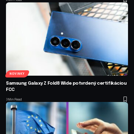
NOVINKY
Samsung Galaxy Z Fold8 Wide potvrdený certifikáciou
FCC
3 Min Read