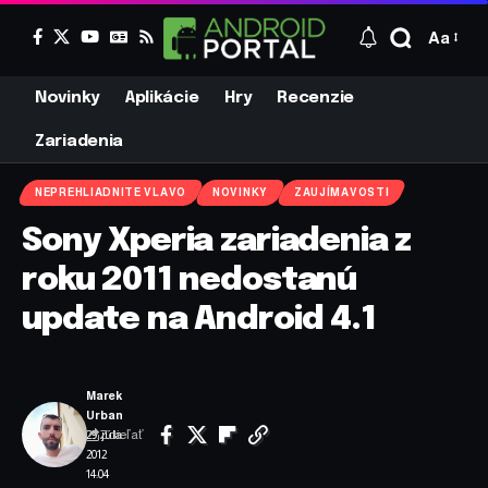
Aa
Novinky
Aplikácie
Hry
Recenzie
Zariadenia
NEPREHLIADNITE VLAVO
NOVINKY
ZAUJÍMAVOSTI
Sony Xperia zariadenia z
roku 2011 nedostanú
update na Android 4.1
Marek
Urban
Zdieľať
29. júla
2012
14:04