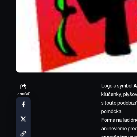
Logo a symbol
A
kľúčenky, plyšov
Zdieľať
s touto podobizň
pomôcka.
Forma na ľad dne
ani nevieme pred