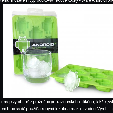
ému, možete si vyprodukovať ľadové kocky v tvare Android rob
orma je vyrobená z pružného potravinárskeho silikónu, takže „vy
em toho sa dá použiť aj s inými tekutinami ako s vodou. Vyrobiť s