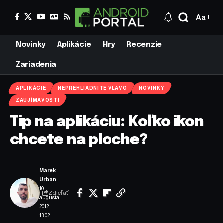
Aa
Novinky
Aplikácie
Hry
Recenzie
Zariadenia
APLIKÁCIE
NEPREHLIADNITE VLAVO
NOVINKY
ZAUJÍMAVOSTI
Tip na aplikáciu: Koľko ikon
chcete na ploche?
Marek
Urban
10.
Zdieľať
augusta
2012
13:02