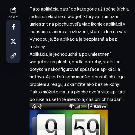
Táto aplikácia patrí do kategórie užitočnejších a
jedná sa vlastne o widget, ktorý vám umožní
Zdieľať
umiestniť na plochu oveľa viac ikoniek aplikácii v
menšom rozmere a rozložení, ktoré je len na vás.
Výhodou je, že aplikácia je bezplatná a bez
reklamy.
Aplikácia je jednoduchá a po umiestnení
widgetov na plochu, podľa potreby, stačí len
dotykom nakonfigurovať spúšťače aplikácii a
hotovo. Aj keď sú ikony menšie, spustiť ich nie je
problém a reagujú okamžite ako bežné ikony.
Takto môžete mať na ploche oveľa viac aplikácii
po ruke a ušetríte miesto aj čas pri ich hľadaní.