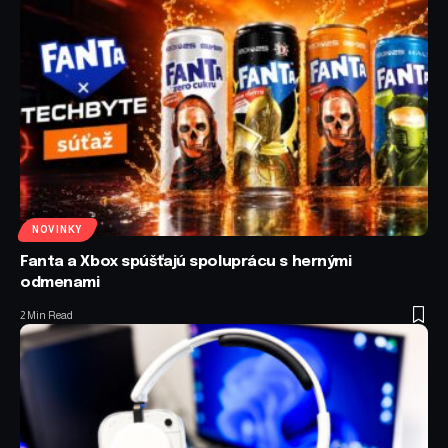
NOVINKY
Fanta a Xbox spúšťajú spoluprácu s hernými
odmenami
2 Min Read