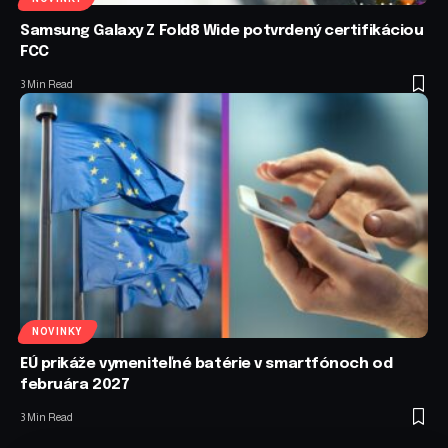
Samsung Galaxy Z Fold8 Wide potvrdený certifikáciou
FCC
3 Min Read
NOVINKY
EÚ prikáže vymeniteľné batérie v smartfónoch od
februára 2027
3 Min Read