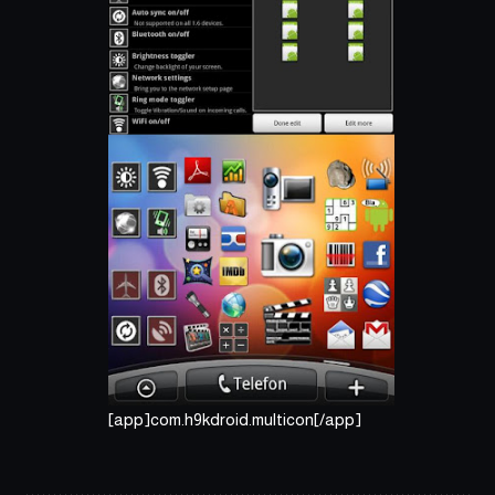
[app]com.h9kdroid.multicon[/app]