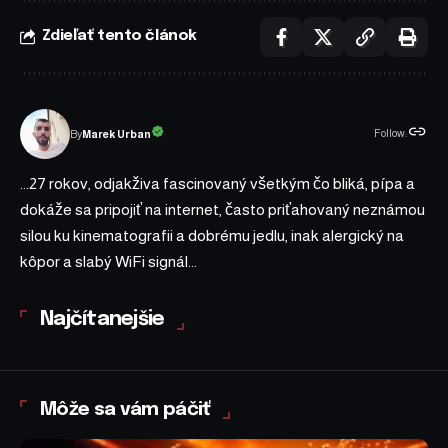
Zdieľať tento článok
Follow:
Marek Urban
By
...27 rokov, odjakživa fascinovaný všetkým čo bliká, pípa a
dokáže sa pripojiť na internet, často priťahovaný neznámou
silou ku kinematografii a dobrému jedlu, inak alergický na
kôpor a slabý WiFi signál...
Najčítanejšie
Môže sa vám páčiť