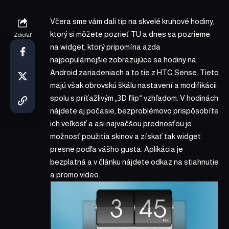
Včera sme vám dali tip na skvelé kruhové hodiny,
ktorý si môžete pozrieť
TU
a dnes sa pozrieme
Zdieľať
na widget, ktorý pripomína azda
najpopulárnejšie zobrazujúce sa hodiny na
Android zariadeniach a to tie z HTC Sense. Tieto
majú však obrovskú škálu nastavení a modifikácii
spolu s príťažlivým „3D flip“ vzhľadom. V hodinách
nájdete aj počasie, bezproblémovo prispôsobíte
ich veľkosť a asi najväčšou prednosťou je
možnosť použitia skinov a získať tak widget
presne podľa vášho gusta. Aplikácia je
bezplatná a v článku nájdete odkaz na stiahnutie
a promo video.