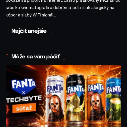
dokáže sa pripojiť na internet, často priťahovaný neznámou
silou ku kinematografii a dobrému jedlu, inak alergický na
kôpor a slabý WiFi signál...
Najčítanejšie
Môže sa vám páčiť