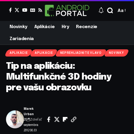
Aa
Novinky
Aplikácie
Hry
Recenzie
Zariadenia
APLIKÁCIE
APLIKÁCIE
NEPREHLIADNITE VLAVO
NOVINKY
Tip na aplikáciu:
Multifunkčné 3D hodiny
pre vašu obrazovku
Marek
Urban
Zdieľať
29.
septembra
2012 00:33