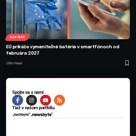
NOVINKY
EÚ prikáže vymeniteľné batérie v smartfónoch od
februára 2027
3 Min Read
Spojte sa s nami
Tiež v našom portfóliu
© 2025 BYTE Media s.r.o. Všetky práva vyhradené.