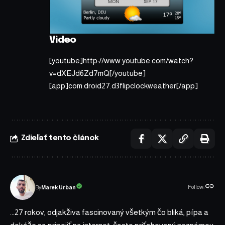
Video
[youtube]http://www.youtube.com/watch?
v=dXEJd6Zd7mQ[/youtube]
[app]com.droid27.d3flipclockweather[/app]
Zdieľať tento článok
Follow:
Marek Urban
By
...27 rokov, odjakživa fascinovaný všetkým čo bliká, pípa a