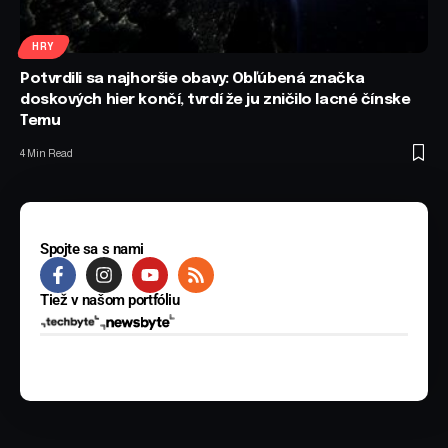
HRY
Potvrdili sa najhoršie obavy: Obľúbená značka
doskových hier končí, tvrdí že ju zničilo lacné čínske
Temu
4 Min Read
Spojte sa s nami
Tiež v našom portfóliu
© 2025 BYTE Media s.r.o. Všetky práva vyhradené.