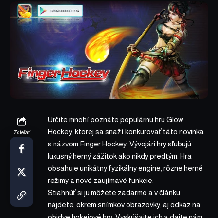
Určite mnohí poznáte populárnu hru Glow
Hockey, ktorej sa snaží konkurovať táto novinka
Zdieľať
s názvom Finger Hockey. Vývojári hry sľubujú
luxusný herný zážitok ako nikdy predtým. Hra
obsahuje unikátny fyzikálny engine, rôzne herné
režimy a nové zaujímavé funkcie.
Stiahnúť si ju môžete zadarmo a v článku
nájdete, okrem snímkov obrazovky, aj odkaz na
obidve hokejové hry. Vyskúšajte ich a dajte nám