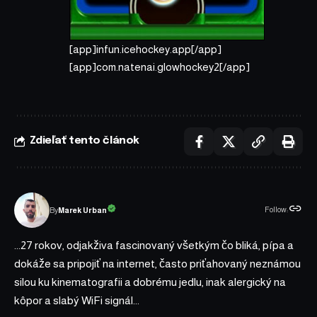
[app]infun.icehockey.app[/app]
[app]com.natenai.glowhockey2[/app]
Zdieľať tento článok
Follow:
Marek Urban
By
...27 rokov, odjakživa fascinovaný všetkým čo bliká, pípa a
dokáže sa pripojiť na internet, často priťahovaný neznámou
silou ku kinematografii a dobrému jedlu, inak alergický na
kôpor a slabý WiFi signál...