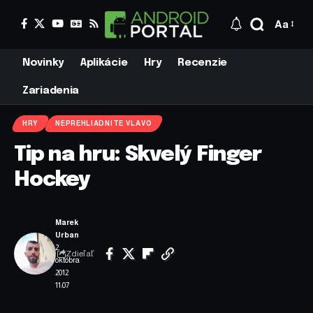
Aa
Novinky
Aplikácie
Hry
Recenzie
Zariadenia
HRY
NEPREHLIADNITE VLAVO
Tip na hru: Skvelý Finger
Hockey
Marek
Urban
2.
Zdieľať
októbra
2012
11:07