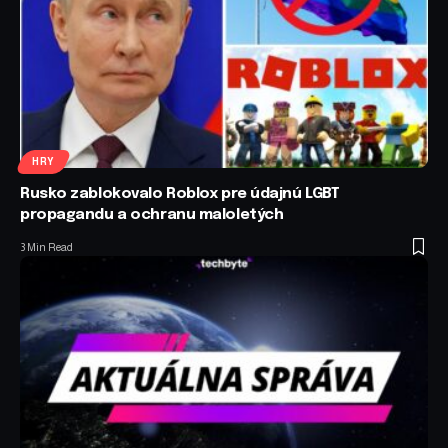
HRY
Rusko zablokovalo Roblox pre údajnú LGBT
propagandu a ochranu maloletých
3 Min Read