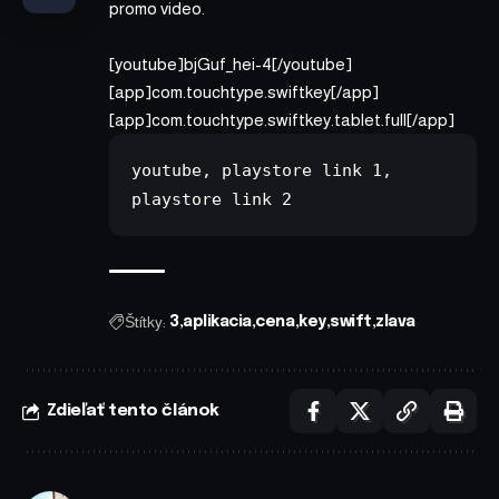
promo video.
[youtube]bjGuf_hei-4[/youtube]
[app]com.touchtype.swiftkey[/app]
[app]com.touchtype.swiftkey.tablet.full[/app]
youtube,
playstore link 1
, 
playstore link 2 
Štítky:
3
aplikacia
cena
key
swift
zlava
Zdieľať tento článok