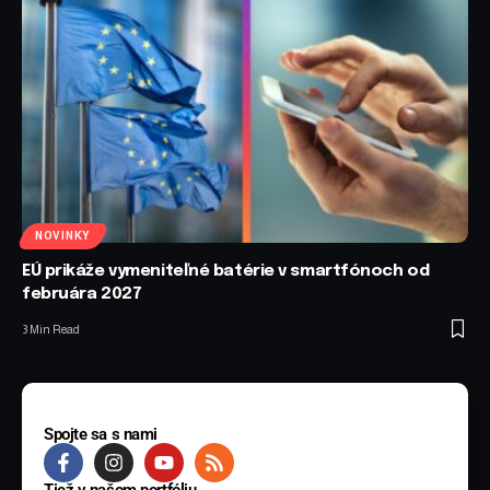
NOVINKY
EÚ prikáže vymeniteľné batérie v smartfónoch od
februára 2027
3 Min Read
Spojte sa s nami