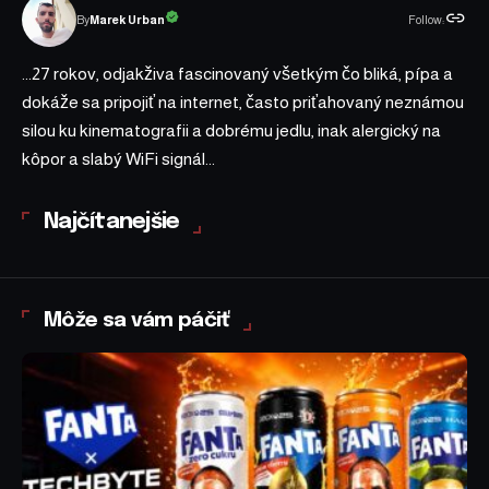
Follow:
Marek Urban
By
...27 rokov, odjakživa fascinovaný všetkým čo bliká, pípa a
dokáže sa pripojiť na internet, často priťahovaný neznámou
silou ku kinematografii a dobrému jedlu, inak alergický na
kôpor a slabý WiFi signál...
Najčítanejšie
Môže sa vám páčiť