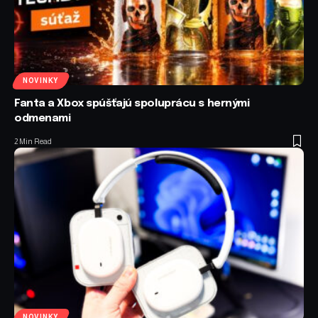
NOVINKY
Fanta a Xbox spúšťajú spoluprácu s hernými
odmenami
2 Min Read
NOVINKY