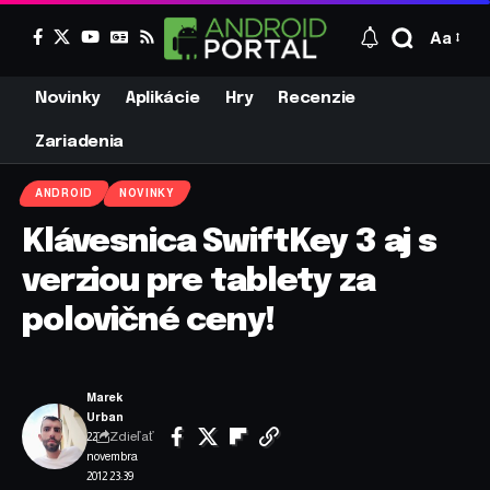
Aa
Novinky
Aplikácie
Hry
Recenzie
Zariadenia
ANDROID
NOVINKY
Klávesnica SwiftKey 3 aj s
verziou pre tablety za
polovičné ceny!
Marek
Urban
Zdieľať
22.
novembra
2012 23:39