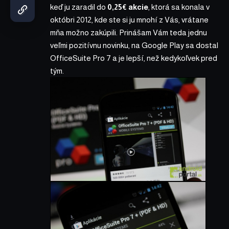
keď ju zaradil do
0,25€ akcie
, ktorá sa konala v
októbri 2012, kde ste si ju mnohí z Vás, vrátane
mňa možno zakúpili. Prinášam Vám teda jednu
veľmi pozitívnu novinku, na Google Play sa dostal
OfficeSuite Pro 7 a je lepší, než kedykoľvek pred
tým.