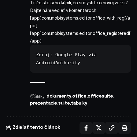
Tí, čo ste si ho kúpili, čo si myslíte o novej verzii?
Dajte nám vedieť v komentároch.
[app]com.mobisystems.editor.office_with_reg[/a
pp]
[app]com.mobisystems.editor.office_registered[
/app]
Zdroj: 
Google Play
 via 
AndroidAuthority
Štítky:
dokumenty
office
officesuite
prezentacie
suite
tabulky
Zdieľať tento článok