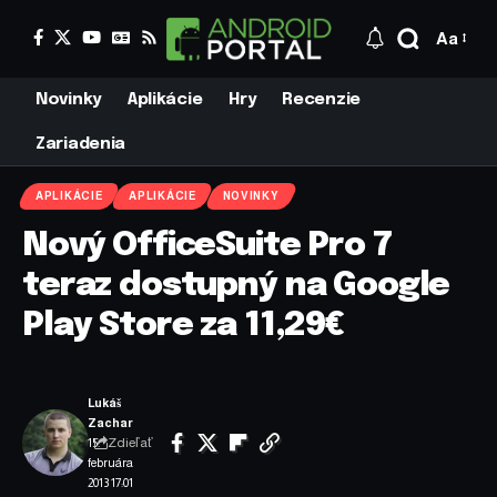
Aa
Novinky
Aplikácie
Hry
Recenzie
Zariadenia
APLIKÁCIE
APLIKÁCIE
NOVINKY
Nový OfficeSuite Pro 7
teraz dostupný na Google
Play Store za 11,29€
Lukáš
Zachar
Zdieľať
15.
februára
2013 17:01