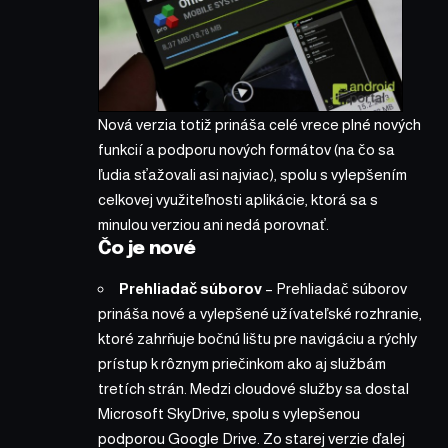
Nová verzia totiž prináša celé vrece plné nových
funkcií a podporu nových formátov (na čo sa
ľudia sťažovali asi najviac), spolu s vylepšením
celkovej využiteľnosti aplikácie, ktorá sa s
minulou verziou ani nedá porovnať.
Čo je nové
Prehliadač súborov
– Prehliadač súborov
prináša nové a vylepšené užívateľské rozhranie,
ktoré zahrňuje bočnú lištu pre navigáciu a rýchly
prístup k rôznym priečinkom ako aj službám
tretích strán. Medzi cloudové služby sa dostal
Microsoft SkyDrive, spolu s vylepšenou
podporou Google Drive. Zo starej verzie ďalej