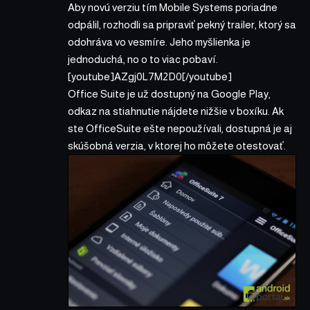
Aby novú verziu tím Mobile Systems poriadne
odpálil, rozhodli sa pripraviť pekný trailer, ktorý sa
odohráva vo vesmíre. Jeho myšlienka je
jednoduchá, no o to viac pobaví.
[youtube]AZgj0L7M2D0[/youtube]
Office Suite je už dostupný na Google Play,
odkaz na stiahnutie nájdete nižšie v boxíku. Ak
ste OfficeSuite ešte nepoužívali, dostupná je aj
skúšobná verzia, v ktorej ho môžete otestovať.