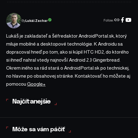
Follow:
Lukáš Zachar
By
Lukáš je zakladateľ a šéfredaktor AndroidPortal.sk, ktorý
miluje mobilné a desktopové technológie. K Androidu sa
dopracoval hneď po tom, ako si kúpil HTC HD2, do ktorého
si ihneď nahral vtedy najnovší Android 2.3 Gingerbread.
Okrem iného sa rád stará o AndroidPortal.sk po technickej,
no hlavne po obsahovej stránke. Kontaktovať ho môžete aj
pomocou
Google+
Najčítanejšie
Môže sa vám páčiť