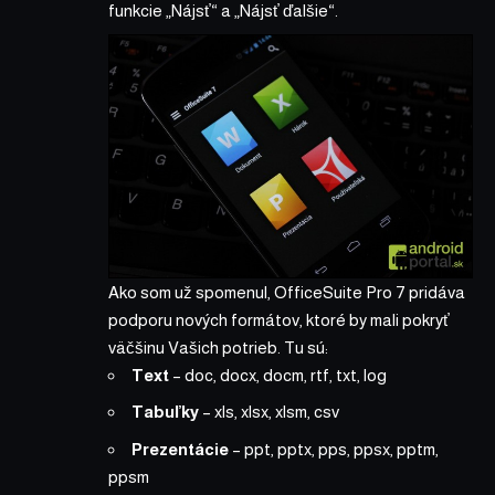
funkcie „Nájsť“ a „Nájsť ďalšie“.
Ako som už spomenul, OfficeSuite Pro 7 pridáva
podporu nových formátov, ktoré by mali pokryť
väčšinu Vašich potrieb. Tu sú:
Text
– doc, docx, docm, rtf, txt, log
Tabuľky
– xls, xlsx, xlsm, csv
Prezentácie
– ppt, pptx, pps, ppsx, pptm,
ppsm