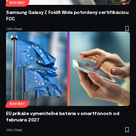
NOVINKY
Samsung Galaxy Z Fold8 Wide potvrdený certifikáciou
FCC
3 Min Read
NOVINKY
EÚ prikáže vymeniteľné batérie v smartfónoch od
februára 2027
3 Min Read