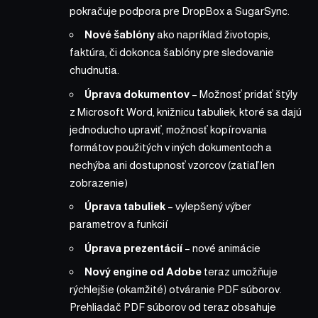
pokračuje podpora pre DropBox a SugarSync.
Nové šablóny
ako napríklad životopis,
faktúra, či dokonca šablóny pre sledovanie
chudnutia.
Úprava dokumentov
– Možnosť pridať štýly
z Microsoft Word, knižnicu tabuliek, ktoré sa dajú
jednoducho upraviť, možnosť kopírovania
formátov použitých v iných dokumentoch a
nechýba ani dostupnosť vzorcov (zatiaľ len
zobrazenie)
Úprava tabuliek
– vylepšený výber
parametrov a funkcií
Úprava prezentácií
– nové animácie
Nový engine od Adobe
teraz umožňuje
rýchlejšie (okamžité) otváranie PDF súborov.
Prehliadač PDF súborov od teraz obsahuje