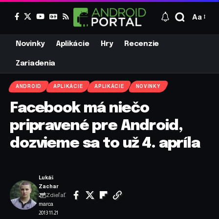
Aa
Novinky
Aplikácie
Hry
Recenzie
Zariadenia
ANDROID
APLIKÁCIE
APLIKÁCIE
NOVINKY
Facebook má niečo
pripravené pre Android,
dozvieme sa to už 4. apríla
Lukáš
Zachar
Zdieľať
29.
marca
2013 11:21