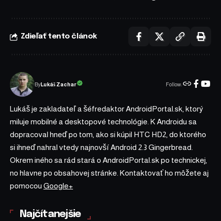
Zdieľať tento článok
Follow:
Lukáš Zachar
By
Lukáš je zakladateľ a šéfredaktor AndroidPortal.sk, ktorý
miluje mobilné a desktopové technológie. K Androidu sa
dopracoval hneď po tom, ako si kúpil HTC HD2, do ktorého
si ihneď nahral vtedy najnovší Android 2.3 Gingerbread.
Okrem iného sa rád stará o AndroidPortal.sk po technickej,
no hlavne po obsahovej stránke. Kontaktovať ho môžete aj
pomocou
Google+
Najčítanejšie