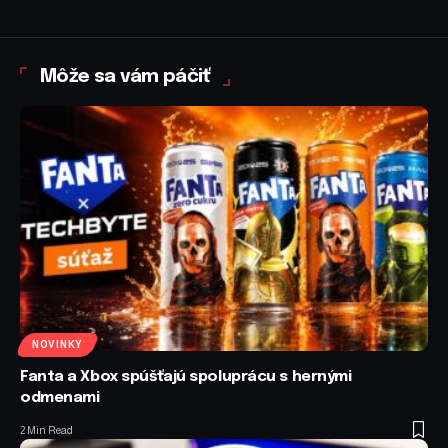
Môže sa vám páčiť
NOVINKY
Fanta a Xbox spúšťajú spoluprácu s hernými
odmenami
2 Min Read