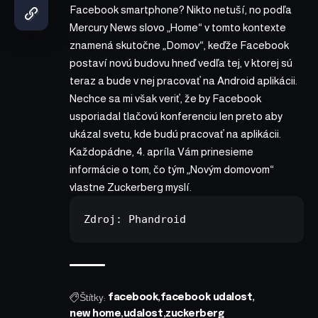
Facebook smartphone? Nikto netuší, no podľa
Mercury News slovo „Home“ v tomto kontexte
znamená skutočne „Domov“, keďže Facebook
postaví novú budovu hneď vedľa tej, v ktorej sú
teraz a bude v nej pracovať na Android aplikácii.
Nechce sa mi však veriť, že by Facebook
usporiadal tlačovú konferenciu len preto aby
ukázal svetu, kde budú pracovať na aplikácii.
Každopádne, 4. apríla Vám prinesieme
informácie o tom, čo tým „Novým domovom“
vlastne Zuckerberg myslí.
Zdroj: 
Phandroid
Štítky:
facebook
facebook udalost
new home
udalost
zuckerberg