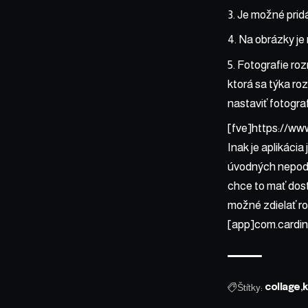
Je možné pridáv
Na obrázky je 
Fotografie ro
ktorá sa týka ro
nastaviť fotogra
[fve]https://w
Inak je aplikáci
úvodných nepodar
chce to mať dost
možné zdielať ro
[app]com.cardin
Štítky:
collage
k