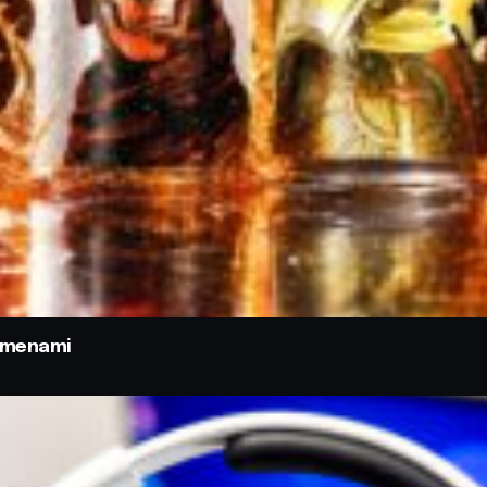
odmenami