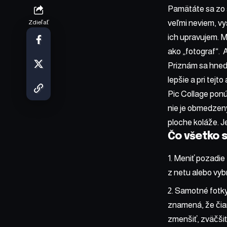
Pamätáte sa zo š
veľmi neviem, vys
Zdieľať
ich upravujem. M
ako „fotograf“. A
Priznám sa hneď 
lepšie a pri tejto
Pic Collage ponú
nie je obmedzený
ploche koláže. J
Čo všetko s
Meniť pozadie 
z netu alebo vybr
Samotné fotky 
znamená, že čiar
zmenšiť, zväčšiť