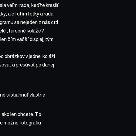
ala veľmi rada, keďže kresliť
ky, ale fotím fotky a rada
gramu sa nejeden z nás cíti
selé , farebné koláže?
len čím väčší displej, tým
o obrázkov v jednej koláži
vovať a presúvať po danej
.
é si stiahnuť vlastné
 ako len chcete. To
je možné fotografiu