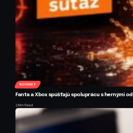
NOVINKY
Fanta a Xbox spúšťajú spoluprácu s hernými 
2 Min Read