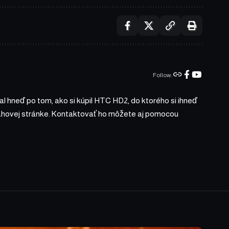
Follow:
l hneď po tom, ako si kúpil HTC HD2, do ktorého si ihneď
bsahovej stránke. Kontaktovať ho môžete aj pomocou