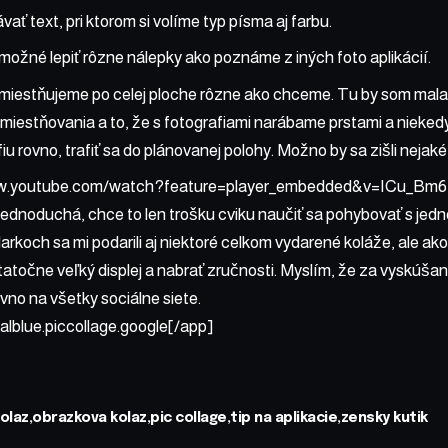
ať text, pri ktorom si volíme typ písma aj farbu.
možné lepiť rôzne nálepky ako poznáme z iných foto aplikácií.
zmiestňujeme po celej ploche rôzne ako chceme. Tu by som mal
zmiestňovania a to, že s fotografiami narábame prstami a nieked
fiu rovno, trafiť sa do plánovanej polohy. Možno by sa zišli neja
ww.youtube.com/watch?feature=player_embedded&v=ICu_Bm6
a jednoduchá, chce to len trošku cviku naučiť sa pohybovať s jed
koch sa mi podarili aj niektoré celkom vydarené koláže, ale ako
atočne veľký displej a nabrať zručnosti. Myslím, že za vyskúšanie
vno na všetky sociálne siete.
alblue.piccollage.google[/app]
olaz
obrazkova kolaz
pic collage
tip na aplikacie
zensky kutik