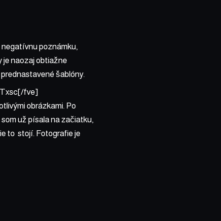
a negatívnu poznámku,
y je naozaj obtiažne
ké prednastavené šablóny.
Txsc[/fve]
notlivými obrázkami. Po
 som už písala na začiatku,
 to stojí. Fotografie je