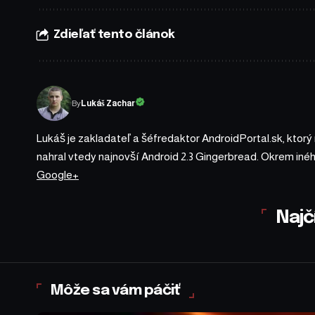
Zdieľať tento článok
By
Lukáš Zachar
Lukáš je zakladateľ a šéfredaktor AndroidPortal.sk, ktorý
nahral vtedy najnovší Android 2.3 Gingerbread. Okrem iné
Google+
Najč
Môže sa vám páčiť