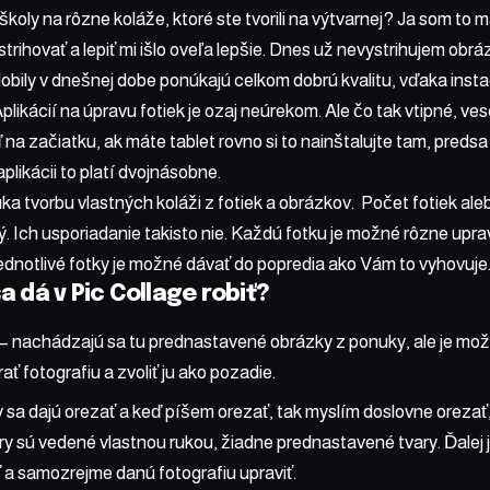
koly na rôzne koláže, ktoré ste tvorili na výtvarnej? Ja som to m
trihovať a lepiť mi išlo oveľa lepšie. Dnes už nevystrihujem obráz
obily v dnešnej dobe ponúkajú celkom dobrú kvalitu, vďaka insta
plikácií na úpravu fotiek je ozaj neúrekom. Ale čo tak vtipné, ve
na začiatku, ak máte tablet rovno si to nainštalujte tam, predsa 
 aplikácii to platí dvojnásobne.
ka tvorbu vlastných koláži z fotiek a obrázkov. Počet fotiek aleb
. Ich usporiadanie takisto nie. Každú fotku je možné rôzne upra
ednotlivé fotky je možné dávať do popredia ako Vám to vyhovuje
a dá v Pic Collage robiť?
– nachádzajú sa tu prednastavené obrázky z ponuky, ale je možn
ať fotografiu a zvoliť ju ako pozadie.
sa dajú orezať a keď píšem orezať, tak myslím doslovne orezať,
y sú vedené vlastnou rukou, žiadne prednastavené tvary. Ďalej 
 a samozrejme danú fotografiu upraviť.