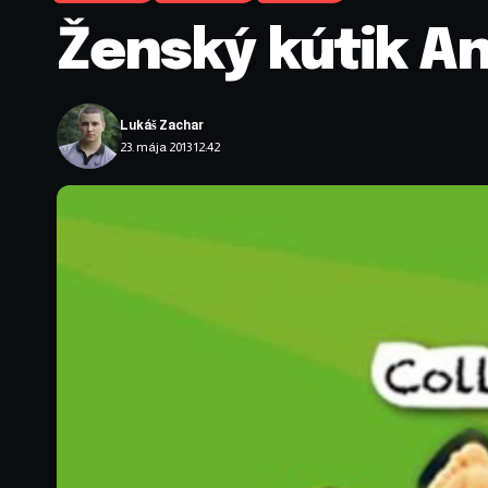
Ženský kútik An
Lukáš Zachar
23. mája 2013 12:42