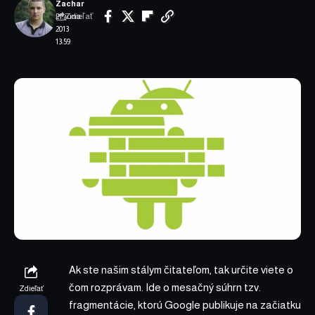
Zachar
Zdieľať
21. júna
2013
13:59
Ak ste našim stálym čitateľom, tak určite viete o
čom rozprávam. Ide o mesačný súhrn tzv.
Zdieľať
fragmentácie, ktorú Google publikuje na začiatku