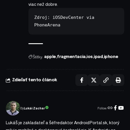
viac než dobre.
Zdroj: 
iOSDevCenter
 via 
PhoneArena
Štítky:
apple
fragmentacia
ios
ipad
iphone
Zdieľať tento článok
Follow:
Lukáš Zachar
By
Lukáš je zakladateľ a šéfredaktor AndroidPortal.sk, ktorý