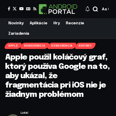
Aa
Novinky
Aplikácie
Hry
Recenzie
Zariadenia
APPLE
KONKURENCIA
KONKURENCIA
NOVINKY
Apple použil koláčový graf,
ktorý používa Google na to,
aby ukázal, že
fragmentácia pri iOS nie je
žiadnym problémom
Lukáš