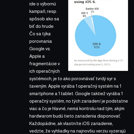
ide o výbornú
kampaň, resp.
spôsob ako sa
biť do hrude.
Čo sa týka
porovnania
Google vs.
Apple a
fragmentácie v
ich operačných
systémoch, je to ako porovnávať tvrdý syr s
taveným. Apple vyrába 1 operačný systém na 1
smartphone a 1 tablet. Google taktiež vyrába 1
operačný systém, no tých zariadení je podstatne
viac a čo je hlavné, nemá kontrolu nad tým, akým
hardwarom budú tieto zariadenia disponovať.
Každopádne, ak vlastníte iOS zariadenie,
vedzte, že vyhliadky na najnovšiu verziu vyzerajú