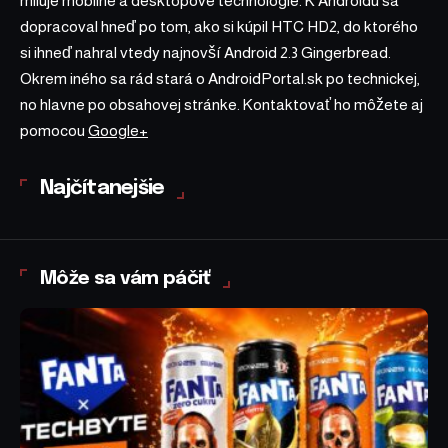
miluje mobilné a desktopové technológie. K Androidu sa
dopracoval hneď po tom, ako si kúpil HTC HD2, do ktorého
si ihneď nahral vtedy najnovší Android 2.3 Gingerbread.
Okrem iného sa rád stará o AndroidPortal.sk po technickej,
no hlavne po obsahovej stránke. Kontaktovať ho môžete aj
pomocou
Google+
Najčítanejšie
Môže sa vám páčiť