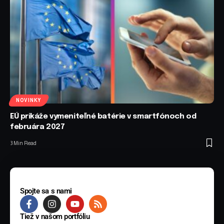
NOVINKY
EÚ prikáže vymeniteľné batérie v smartfónoch od
februára 2027
3 Min Read
Spojte sa s nami
Tiež v našom portfóliu