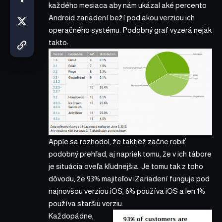
každého mesiaca aby nám ukázal aké percento
Android zariadení beží pod akou verziou ich
operačného systému. Podobný graf vyzerá nejak
takto:
Apple sa rozhodol, že taktiež začne robiť
podobný prehľad, aj napriek tomu, že v ich tábore
je situácia oveľa kľudnejšia. Je tomu tak z toho
dôvodu, že 93% majiteľov iZariadení funguje pod
najnovšou verziou iOS, 6% používa iOS a len 1%
používa staršiu verziu.
Každopádne,