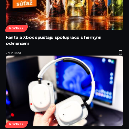
NOVINKY
Fanta a Xbox spúšťajú spoluprácu s hernými
odmenami
2 Min Read
NOVINKY