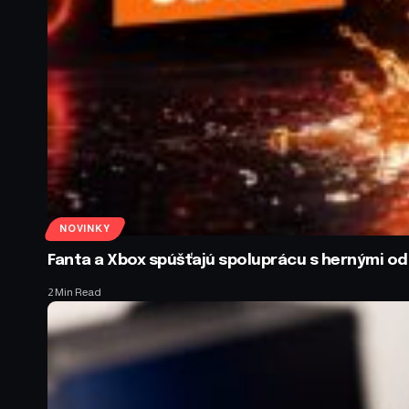
NOVINKY
Fanta a Xbox spúšťajú spoluprácu s hernými 
2 Min Read