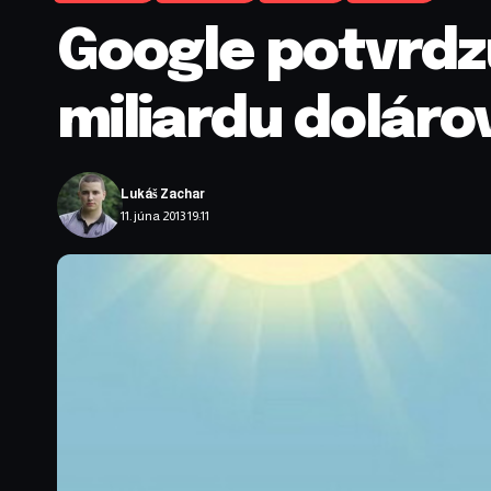
Google potvrdz
miliardu doláro
Lukáš Zachar
11. júna 2013 19:11