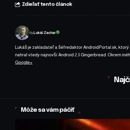
Zdieľať tento článok
By
Lukáš Zachar
Lukáš je zakladateľ a šéfredaktor AndroidPortal.sk, ktorý
nahral vtedy najnovší Android 2.3 Gingerbread. Okrem iné
Google+
Najč
Môže sa vám páčiť