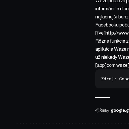
Waze používa pri
informácií o dia
najlacnejší benz
Facebooku počas 
[fve]http://ww
Rôzne funkcie z
aplikácia Waze 
už niekedy Waz
[app]com.waze[
Zdroj: 
Goo
Štítky:
google
g