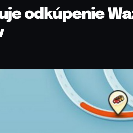
uje odkúpenie Waz
v