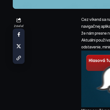
Cez víkend sa na
navigačnej aplik
Zdieľať
že nám presne ne
Aktuálni používa
odstavenie, mini