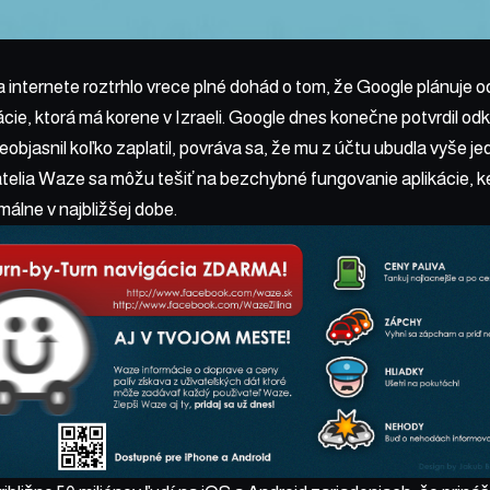
 internete roztrhlo vrece plné dohád o tom, že Google plánuje 
ácie, ktorá má korene v Izraeli. Google dnes konečne potvrdil odk
objasnil koľko zaplatil, povráva sa, že mu z účtu ubudla vyše jed
telia Waze sa môžu tešiť na bezchybné fungovanie aplikácie, k
málne v najbližšej dobe.