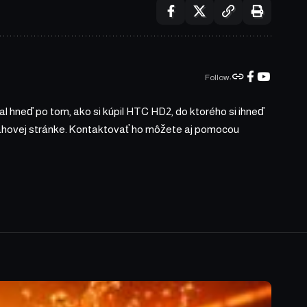
Follow:
l hneď po tom, ako si kúpil HTC HD2, do ktorého si ihneď
bsahovej stránke. Kontaktovať ho môžete aj pomocou