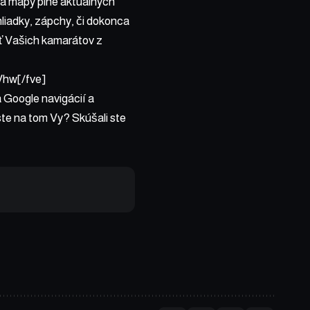
áša mapy plné aktuálnych
hliadky, zápchy, či dokonca
ať Vašich kamarátov z
Vhw[/fve]
 Google navigácií a
te na tom Vy? Skúšali ste