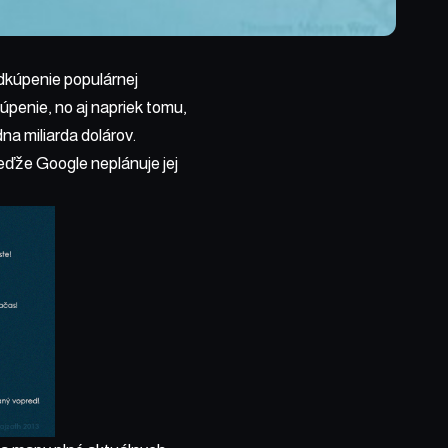
odkúpenie populárnej
úpenie, no aj napriek tomu,
na miliarda dolárov.
eďže Google neplánuje jej