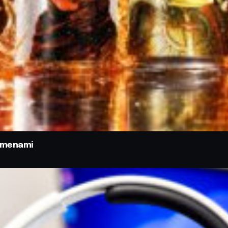
odmenami