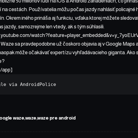
bližne 50 miliónov ľudí na iOS a Android zariadeniach, čo prin
ní na cestách. Používatelia môžu počas jazdy nahlásiť policajné 
ín. Okrem iného prináša aj funkciu, vďaka ktorej môžete sledov
jazdy, samozrejme len vtedy, ak s tým súhlasili.
w.youtube.com/watch?feature=player_embedded&v=y_7yoEUr
 Waze sa pravdepodobne už čoskoro objavia aj v Google Maps a
naopak môže očakávať expertízu vyhľadávacieho giganta. Ako s
e?
/app]
gle
 via 
AndroidPolice
oogle waze
waze
waze pre android