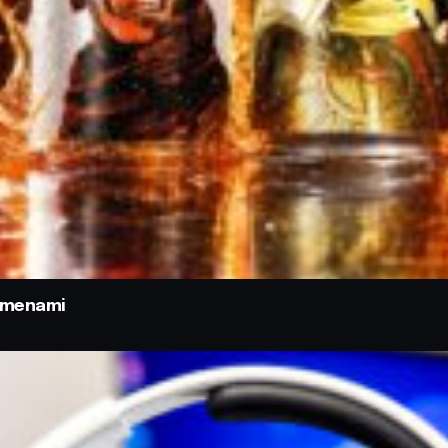
odmenami