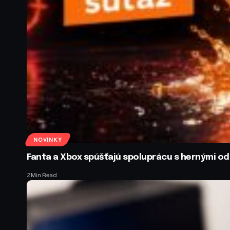
NOVINKY
Fanta a Xbox spúšťajú spoluprácu s hernými 
2 Min Read