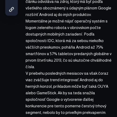
článku
odvoláva na zdroj, ktorý má byť podľa
všetkého oboznámený s údajným plánom Google
rozšíriť Android aj do iných produktov.
Momentálne je možné nájsť operačný systém s
logom zeleného robota v obrovskom počte
dostupných mobilných zariadení. Podľa
spoločnosti IDC, ktorá má za sebou niekoľko
väčších prieskumov, poháňa Android až 75%
smartfónov a 57% tabletov predaných globálne v
prvom štvrťroku 2013, čo sú skutočne chválihodné
čísla.
V priebehu posledných mesiacov sa však čoraz
viac zväčšuje trend integrovať Android aj do
herných konzol, príkladom môže byť taká OUYA
alebo GameStick. Ak by sa teda snažila
spoločnosť Google o vytvorenie ďalšej
konkurencie pre tento pomerne čerstvý trhový
segment, nebolo by to priveľkým prekvapením.