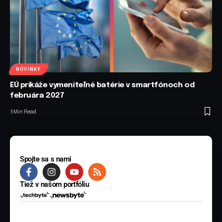
NOVINKY
EÚ prikáže vymeniteľné batérie v smartfónoch od
februára 2027
3 Min Read
Spojte sa s nami
Tiež v našom portfóliu
© 2025 BYTE Media s.r.o. Všetky práva vyhradené.