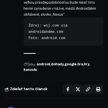
veľkou pravdepodobnosťou bude niesť toto
herné zariadenie v názve, medzi Androiďákmi
obľúbené, slovko „Nexus“.
Zdroj: 
wsj.com 
via 
Foto: 
android.com
Štítky:
android
dohady
google
hra
hry
konzola
Zdieľať tento článok