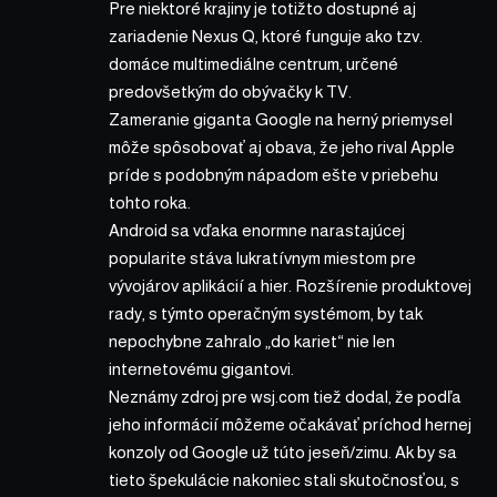
Pre niektoré krajiny je totižto dostupné aj
zariadenie Nexus Q, ktoré funguje ako tzv.
domáce multimediálne centrum, určené
predovšetkým do obývačky k TV.
Zameranie giganta Google na herný priemysel
môže spôsobovať aj obava, že jeho rival Apple
príde s podobným nápadom ešte v priebehu
tohto roka.
Android sa vďaka enormne narastajúcej
popularite stáva lukratívnym miestom pre
vývojárov aplikácií a hier. Rozšírenie produktovej
rady, s týmto operačným systémom, by tak
nepochybne zahralo „do kariet“ nie len
internetovému gigantovi.
Neznámy zdroj pre
wsj.com
tiež dodal, že podľa
jeho informácií môžeme očakávať príchod hernej
konzoly od Google už túto jeseň/zimu. Ak by sa
tieto špekulácie nakoniec stali skutočnosťou, s