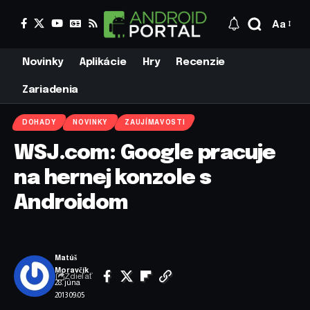
Aa
Novinky
Aplikácie
Hry
Recenzie
Zariadenia
DOHADY
NOVINKY
ZAUJÍMAVOSTI
WSJ.com: Google pracuje
na hernej konzole s
Androidom
Matúš
Moravčík
Zdieľať
28. júna
2013 09:05