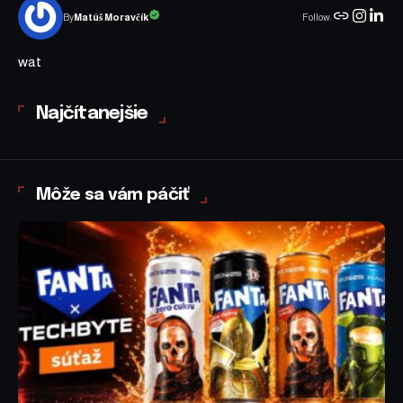
Follow:
Matúš Moravčík
By
wat
Najčítanejšie
Môže sa vám páčiť