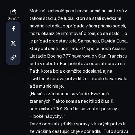
Mobilné technológie a hlavne sociálne siete sú v
takom štádiu, že ľudia, ktorí sa stali svedkami
Zdieľať
havárie lietadla, poprípade v ňom priamo sedeli,
môžu okamžite informovať o tom, čo sa stalo. To
je prípad predstaviteľa Samsungu, Davida Euna,
ktorý bol cestujúcim letu 214 spoločnosti Asiana.
Lietadlo Boeing 777 havarovalo v San Franciscu
ešte v sobotu. Eun pohotovo odoslal správu na
Path, ktorá bola okamžite odoslaná aj na
Twitter. V správe potvrdil, že lietadlo havarovalo
a že mu nič nie je.
„Hasiči a záchranári sú všade. Evakuujú
zranených. Takto som sa necítil od čias 11.
septembra 2001. Snažím sa zostať pokojný.
Hlboké nádychy…“
David odoslal aj ďalšie správy, v ktorých potvrdil,
že väčšina cestujúcich je v poriadku. Túto správu