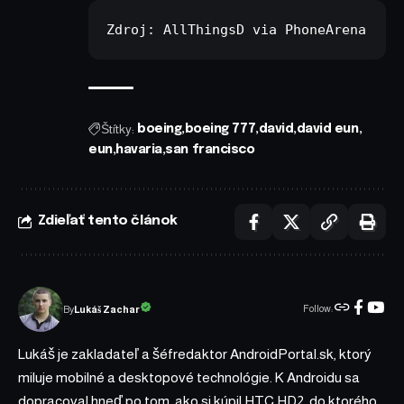
Zdroj: 
AllThingsD
 via 
PhoneArena
Štítky:
boeing
boeing 777
david
david eun
eun
havaria
san francisco
Zdieľať tento článok
Follow:
Lukáš Zachar
By
Lukáš je zakladateľ a šéfredaktor AndroidPortal.sk, ktorý
miluje mobilné a desktopové technológie. K Androidu sa
dopracoval hneď po tom, ako si kúpil HTC HD2, do ktorého