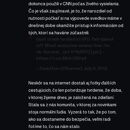
dokonca použili v CNN počas živého vysielania.
Čo je však zaujímavé, je to, že narozdiel od
nutnosti počkať si na výpovede svedkov máme v
dnešnej dobe okamžite prístup k informáciám od
tých, ktorí sa havárie zúčastnili.
I just crash landed at SFO. Tail ripped
off. Most everyone seems fine. I’m
ok. Surreal… (at
@flySFO
) [pic] —
https://t.co/E6Ur1XEfa4
— David Eun (@Eunner)
July 6, 2013
Neskôr sa na internet dostali aj fotky ďalších
cestujúcich, čo len potvrdzuje tvrdenie, že doba,
v ktorej žijeme dnes, je založená na zdieľaní.
Stala sa z nás komunita, v ktorej za novinkami
stoja normálni ľudia. Vyzerá to tak, že po tom,
ako sa dostaneme do bezpečia, veľmi radi
fotíme to, čo sa nám stalo.