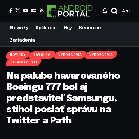
Aa
Novinky
Aplikácie
Hry
Recenzie
Zariadenia
NOVINKY
SAMSUNG
VÝROBCOVIA
VÝROBCOVIA
ZAUJÍMAVOSTI
Na palube havarovaného
Boeingu 777 bol aj
predstaviteľ Samsungu,
stihol poslať správu na
Twitter a Path