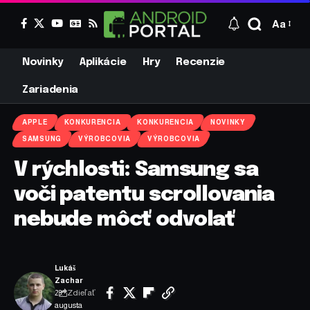
Aa
Novinky
Aplikácie
Hry
Recenzie
Zariadenia
APPLE
KONKURENCIA
KONKURENCIA
NOVINKY
SAMSUNG
VÝROBCOVIA
VÝROBCOVIA
V rýchlosti: Samsung sa
voči patentu scrollovania
nebude môcť odvolať
Lukáš
Zachar
Zdieľať
23.
augusta