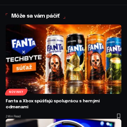
Môže sa vám páčiť
NOVINKY
Fanta a Xbox spúšťajú spoluprácu s hernými
odmenami
2 Min Read