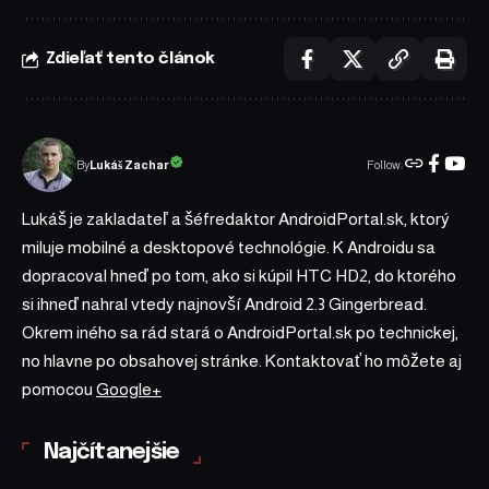
Zdieľať tento článok
Follow:
Lukáš Zachar
By
Lukáš je zakladateľ a šéfredaktor AndroidPortal.sk, ktorý
miluje mobilné a desktopové technológie. K Androidu sa
dopracoval hneď po tom, ako si kúpil HTC HD2, do ktorého
si ihneď nahral vtedy najnovší Android 2.3 Gingerbread.
Okrem iného sa rád stará o AndroidPortal.sk po technickej,
no hlavne po obsahovej stránke. Kontaktovať ho môžete aj
pomocou
Google+
Najčítanejšie