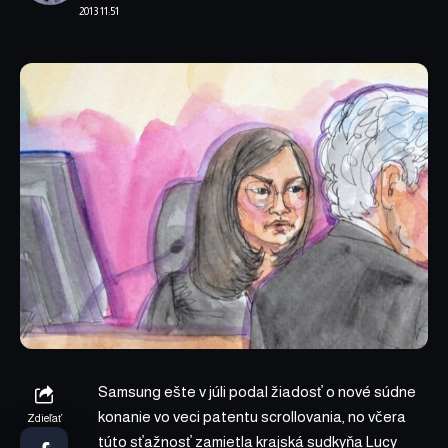
2013 11:51
Samsung ešte v júli podal žiadosť o nové súdne
konanie vo veci patentu scrollovania, no včera
Zdieľať
túto sťažnosť zamietla krajská sudkyňa Lucy