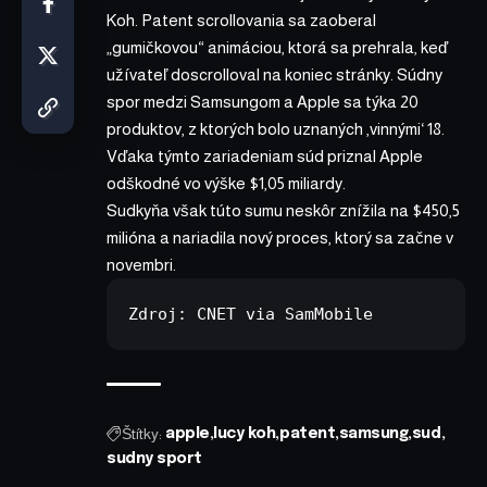
Koh. Patent scrollovania sa zaoberal
„gumičkovou“ animáciou, ktorá sa prehrala, keď
užívateľ doscrolloval na koniec stránky. Súdny
spor medzi Samsungom a Apple sa týka 20
produktov, z ktorých bolo uznaných ‚vinnými‘ 18.
Vďaka týmto zariadeniam súd priznal Apple
odškodné vo výške $1,05 miliardy.
Sudkyňa však túto sumu neskôr znížila na $450,5
milióna a nariadila nový proces, ktorý sa začne v
novembri.
Zdroj: 
CNET
 via 
SamMobile
Štítky:
apple
lucy koh
patent
samsung
sud
sudny sport