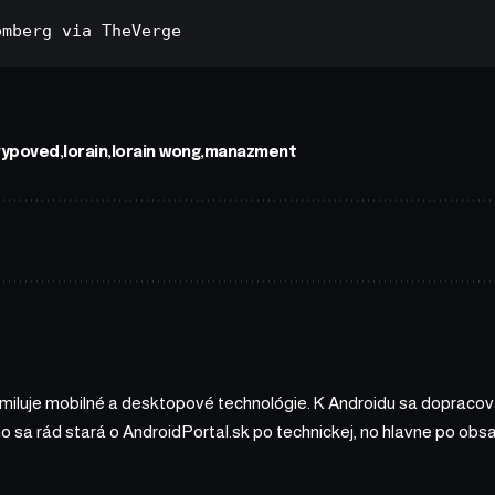
omberg
 via 
TheVerge
vypoved
lorain
lorain wong
manazment
 miluje mobilné a desktopové technológie. K Androidu sa dopracova
ho sa rád stará o AndroidPortal.sk po technickej, no hlavne po o