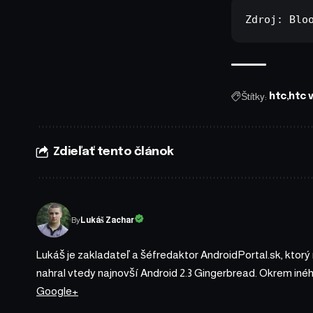
Zdroj: 
Blo
Štítky:
htc
htc 
Zdieľať tento článok
By
Lukáš Zachar
Lukáš je zakladateľ a šéfredaktor AndroidPortal.sk, ktorý
nahral vtedy najnovší Android 2.3 Gingerbread. Okrem iné
Google+