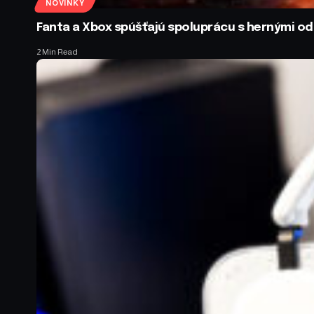
NOVINKY
Fanta a Xbox spúšťajú spoluprácu s hernými 
2 Min Read