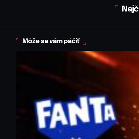
Najč
Môže sa vám páčiť