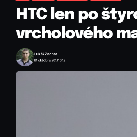
HTC len po šty
vrcholového m
Lukáš Zachar
18. októbra 2013 10:12