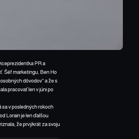
viceprezidentka PR a
ať. Šéf marketingu, Ben Ho
z „osobných dôvodov“ a že s
la pracovať len v júni po
 sa v posledných rokoch
od Lorain je len ďalšou
znala, že prvýkrát za svoju