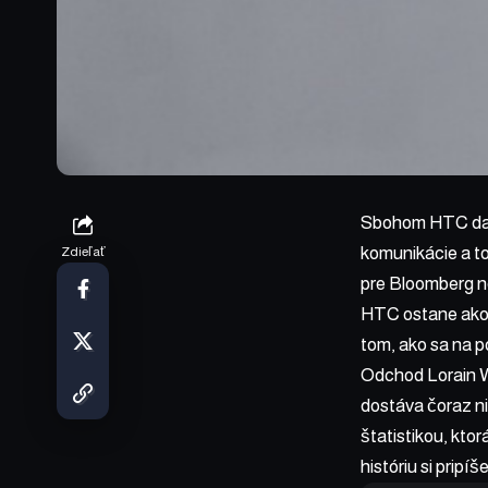
Sbohom HTC dal 
komunikácie a to
Zdieľať
pre Bloomberg ne
HTC ostane ako k
tom, ako sa na 
Odchod Lorain W
dostáva čoraz ni
štatistikou, kto
históriu si pripíš