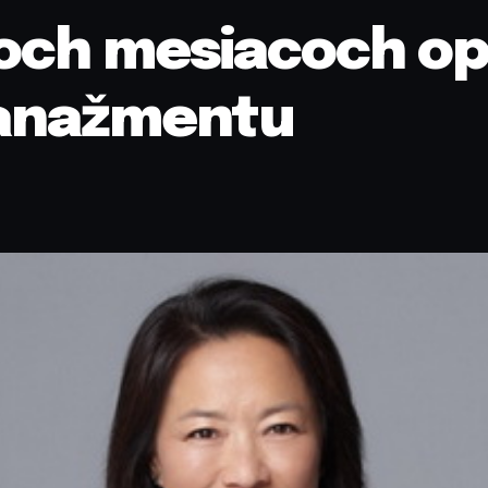
roch mesiacoch op
anažmentu