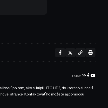
Follow:
l hneď po tom, ako si kúpil HTC HD2, do ktorého si ihneď
bsahovej stránke. Kontaktovať ho môžete aj pomocou