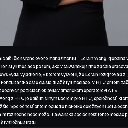
ďalší člen vrcholového manažmentu – Lorain Wong, globálna 
 len štyri mesiace po tom, ako v taiwanskej firme začala pracov
ws vydal vyjadrenie, v ktorom vysvetlil, že Lorain rezignovala 
onzultantka ešte ďalšie tri až štyri mesiace. V HTC pritom zača
podobných pozíciách objavila v americkom operátorovi AT&T.
ong z HTC je ďalším silným úderom pre HTC, spoločnosť, ktorá
žšie. Spoločnosť pritom opustilo niekoľko dôležitých ľudí a odch
rá im rozhodne nepomôže. Taiwanská spoločnosť tento mesiac pri
e
štvrťročnú stratu
.