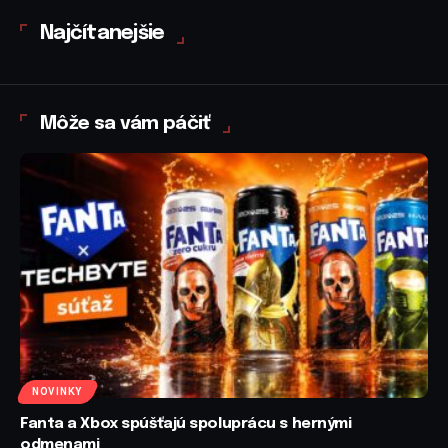
Najčítanejšie
Môže sa vám páčiť
NOVINKY
Fanta a Xbox spúšťajú spoluprácu s hernými
odmenami