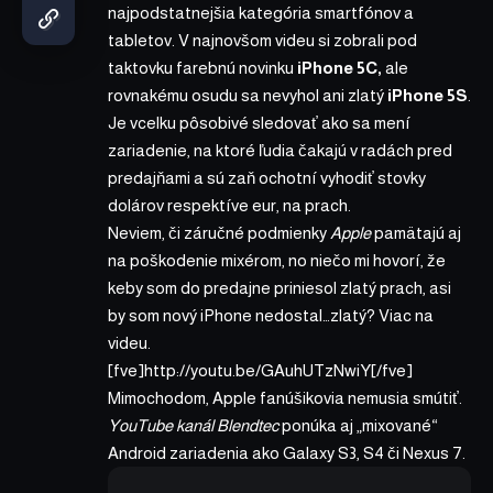
najpodstatnejšia kategória smartfónov a
tabletov. V najnovšom videu si zobrali pod
taktovku farebnú novinku
iPhone 5C
,
ale
rovnakému osudu sa nevyhol ani zlatý
iPhone 5S
.
Je vcelku pôsobivé sledovať ako sa mení
zariadenie, na ktoré ľudia čakajú v radách pred
predajňami a sú zaň ochotní vyhodiť stovky
dolárov respektíve eur, na prach.
Neviem, či záručné podmienky
Apple
pamätajú aj
na poškodenie mixérom, no niečo mi hovorí, že
keby som do predajne priniesol zlatý prach, asi
by som nový iPhone nedostal…zlatý? Viac na
videu.
[fve]http://youtu.be/GAuhUTzNwiY[/fve]
Mimochodom, Apple fanúšikovia nemusia smútiť.
YouTube kanál Blendtec
ponúka aj „mixované“
Android zariadenia ako Galaxy S3, S4 či Nexus 7.