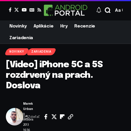
Aa
Novinky
Aplikácie
Hry
Recenzie
Zariadenia
NOVINKY
ZARIADENIA
[Video] iPhone 5C a 5S
rozdrvený na prach.
Doslova
Marek
Urban
9.
Zdieľať
októbra
2013
16:56