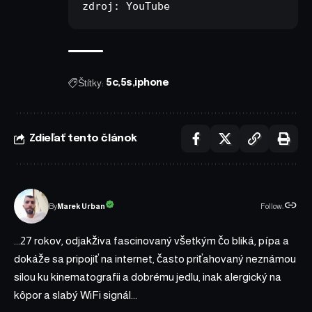
zdroj: 
YouTube
Štítky:
5c
5s
iphone
Zdieľať tento článok
Follow:
Marek Urban
By
...27 rokov, odjakživa fascinovaný všetkým čo bliká, pípa a
dokáže sa pripojiť na internet, často priťahovaný neznámou
silou ku kinematografii a dobrému jedlu, inak alergický na
kôpor a slabý WiFi signál...