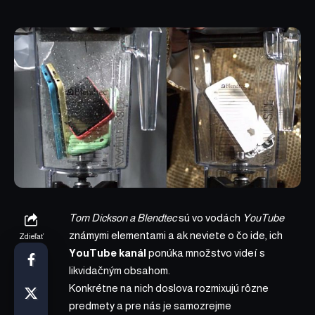
Tom Dickson a Blendtec
sú vo vodách
YouTube
známymi elementami a ak neviete o čo ide, ich
Zdieľať
YouTube kanál
ponúka množstvo videí s
likvidačným obsahom.
Konkrétne na nich doslova rozmixujú rôzne
predmety a pre nás je samozrejme