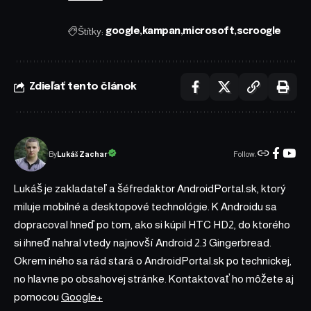
Štítky:
google
kampan
microsoft
scroogle
Zdieľať tento článok
Follow:
Lukáš Zachar
By
Lukáš je zakladateľ a šéfredaktor AndroidPortal.sk, ktorý
miluje mobilné a desktopové technológie. K Androidu sa
dopracoval hneď po tom, ako si kúpil HTC HD2, do ktorého
si ihneď nahral vtedy najnovší Android 2.3 Gingerbread.
Okrem iného sa rád stará o AndroidPortal.sk po technickej,
no hlavne po obsahovej stránke. Kontaktovať ho môžete aj
pomocou
Google+