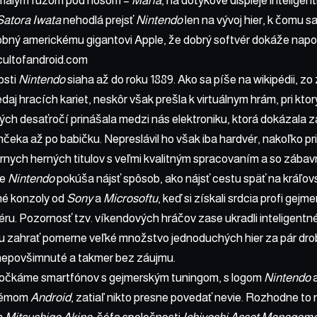
 malým fúzom pod nosom –
Mária
, na dotykové displeje intelige
Satora Iwata
nehodlá prejsť
Nintendo
len na vývoj hier, k čomu s
dobný americkému gigantovi Apple, že dobrý softvér dokáže nap
cultofandroid.com
osti
Nintendo
siaha až do roku 1889. Ako sa píše na
wikipédii
, zo
daj hracích kariet, neskôr však prešla k virtuálnym hrám, pri kto
ých desaťročí prinášala medzi nás elektroniku, ktorá dokázala za
čeka až po babičku. Nepreslávil ho však iba hardvér, nakoľko pr
árnych herných titulov s veľmi kvalitným spracovaním a so záb
le
Nintendo
pokúša nájsť spôsob, ako nájsť cestu späť na kráľovs
né konzoly od
Sony
a
Microsoftu
, keď si získali srdcia profi g
éru. Pozornosť tzv. víkendových hráčov zase ukradli inteligentné
žu zahrať pomerne veľké množstvo jednoduchých hier za pár dr
 nepovšimnuté a takmer bez záujmu.
dočkáme smartfónov s gejmerským tuningom, s logom
Nintendo
a
témom
Android
, zatiaľ nikto presne povedať nevie. Rozhodne to 