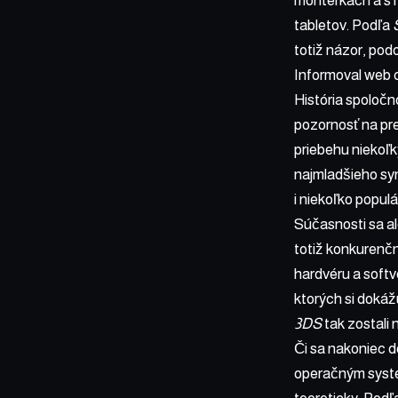
monterkách a s
tabletov. Podľa
totiž názor, po
Informoval web
História spoločn
pozornosť na pre
priebehu niekoľk
najmladšieho syn
i niekoľko popul
Súčasnosti sa a
totiž konkurenč
hardvéru a softv
ktorých si doká
3DS
tak zostali
Či sa nakoniec 
operačným sys