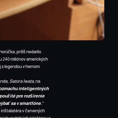
 horúčka,
príliš nedarilo
.
mu
240 miliónov amerických
j s legendou v hernom
tenda,
Satora
Iwata
, na
ozmachu inteligentných
použité pre rozšírenie
hýbať sa v smartfóne.
“
o inštalatéra v červených