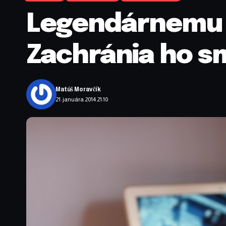
Legendárnemu N
Zachránia ho sm
Matúš Moravčík
21. januára 2014 21:10