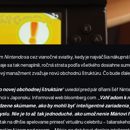
ám
Nintendo
sa cez vianočné sviatky, kedy je najväčšia nákupná
je sa tak nenaplnili, ročná strata podľa všetkého dosiahne su
ový manažment zvažuje novú obchodnú štruktúru. Čo bude ďale
 novej obchodnej štruktúre
“ uviedol pred pár dňami šéf Nin
ncii v Japonsku. Informoval web
bloomberg.com
. „
Vzhľadom k r
odzene skúmame, ako by mohli byť inteligentné zariadenia 
slu. Nie je to až tak jednoduché, ako umožnenie Máriovi 
ak na dlhšie apelovanie priniesť virtuálnu celebritu – talianskeh