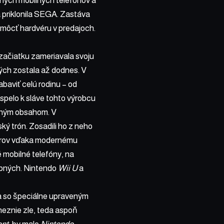
ntných mobilných telefónov a
a priklonila SEGA. Zastáva
omôcť hardvéru v predajoch.
 začiatku zameriavala svoju
rých zostala až dodnes. V
baviť celú rodinu – od
ispelo k sláve tohto výrobcu
avným obsahom. V
ký trón. Zosadili ho z neho
ejmerov vďaka modernému
 mobilné telefóny, na
obných. Nintendo
Wii U
a
 so špeciálne upraveným
neznie zle, teda aspoň