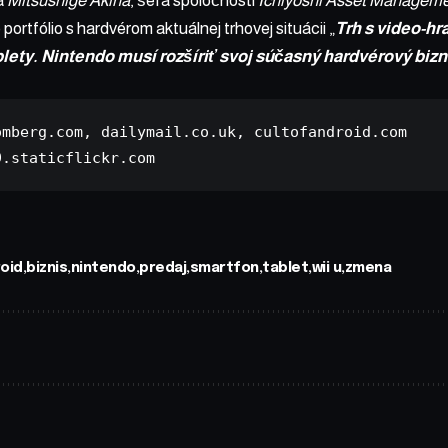
a
Mitsushige Akina
, šéfa spoločnosti
Ichiyoshi Asset Managem
 portfólio s hardvérom aktuálnej trhovej situácii „
Trh s video-hr
blety. Nintendo musí rozšíriť svoj súčasný hardvérový biz
omberg.com
, 
dailymail.co.uk
, 
cultofandroid.com
9.staticflickr.com
oid
biznis
nintendo
predaj
smartfon
tablet
wii u
zmena