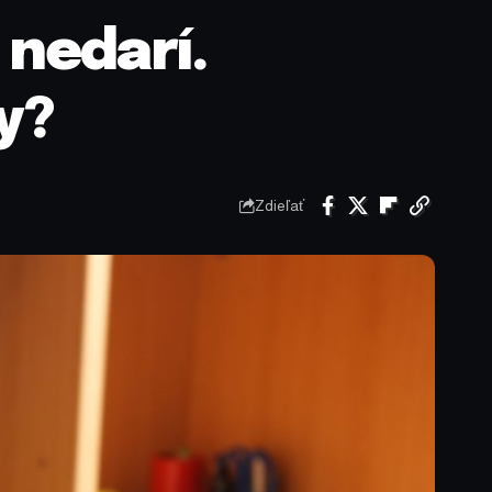
 nedarí.
y?
Zdieľať