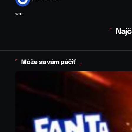
wat
Najč
Môže sa vám páčiť