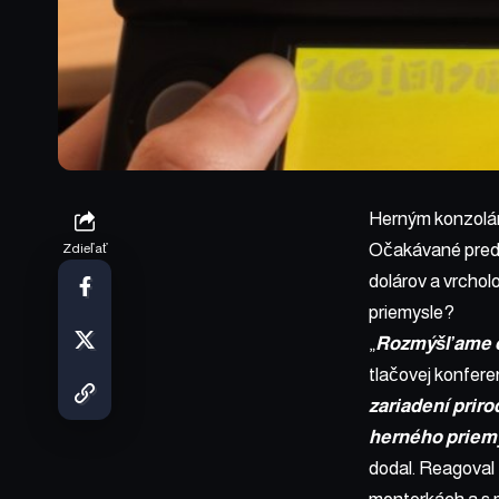
Herným konzol
Očakávané preda
Zdieľať
dolárov
a vrchol
priemysle?
„
R
ozmýšľame o
tlačovej konfere
zariadení prir
herného priemy
dodal. Reagoval t