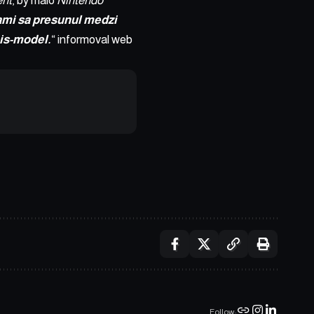
ent
, by malo
Nintendo
ami sa presunul medzi
nis-model.
“ informoval web
Follow: