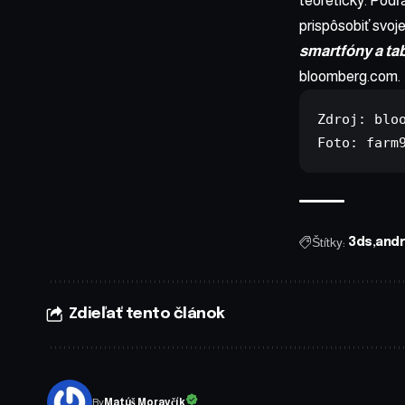
teoreticky. Podľ
prispôsobiť svoje
smartfóny a ta
bloomberg.com
.
Zdroj: 
blo
Foto: 
farm
Štítky:
3ds
andr
Zdieľať tento článok
By
Matúš Moravčík