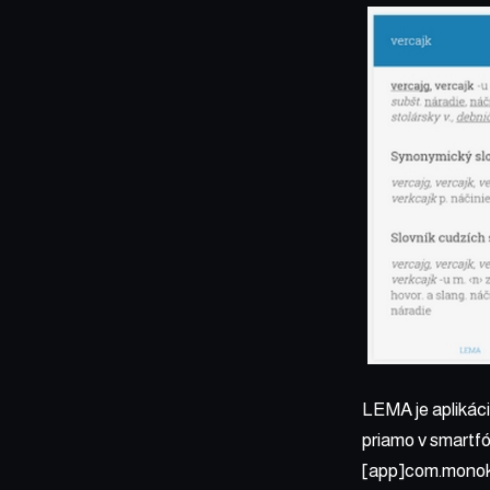
LEMA je aplikáci
priamo v smartfó
[app]com.monoke