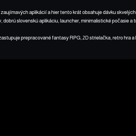
 zaujímavých aplikácií a hier tento krát obsahuje dávku skvelýc
, dobrú slovenskú aplikáciu, launcher, minimalistické počasie a
astupuje prepracované fantasy RPG, 2D strielačka, retro hra a