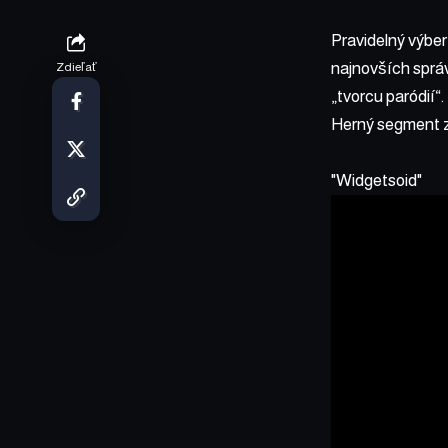
Pravidelný výber
najnovších správ
Zdieľať
„tvorcu paródií“.
Herný segment z
Widgetsoid