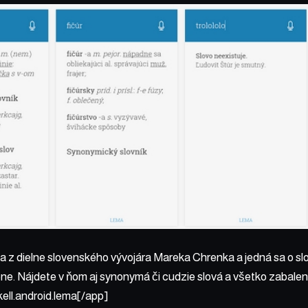
a z dielne slovenského vývojára Mareka Chrenka a jedná sa o sl
ne. Nájdete v ňom aj synonymá či cudzie slová a všetko zabalen
ll.android.lema[/app]