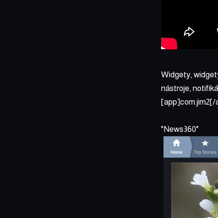
Widgety, widget
nástroje, notifi
[app]com.jim2[/
News360