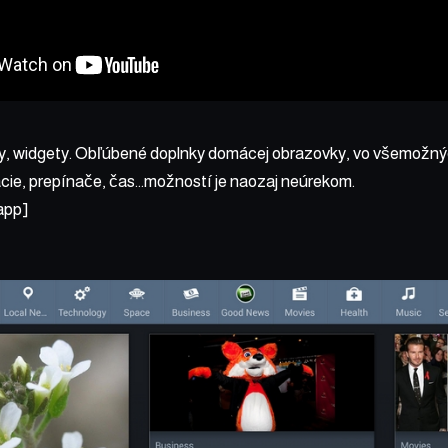
y, widgety. Obľúbené doplnky domácej obrazovky, vo všemožný
kácie, prepínače, čas…možností je naozaj neúrekom.
app]