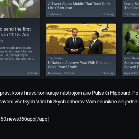
práv, ktorá hravo konkuruje nástrojom ako Pulse či Flipboard. Po
stavení všetkých Vám blízkych odberov Vám neunikne ani jedna 
360.news360app[/app]