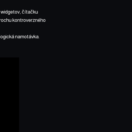
h widgetov, čítačku
 trochu kontroverzného
 logická namotávka.