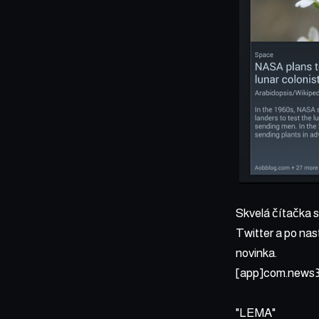
Skvelá čítačka s
Twitter a po na
novinka.
[app]com.news
LEMA