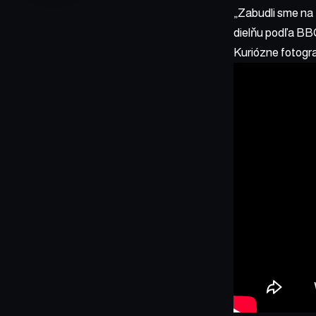
„Zabudli sme na t
dielňu podľa BBC
Kuriózne fotogra