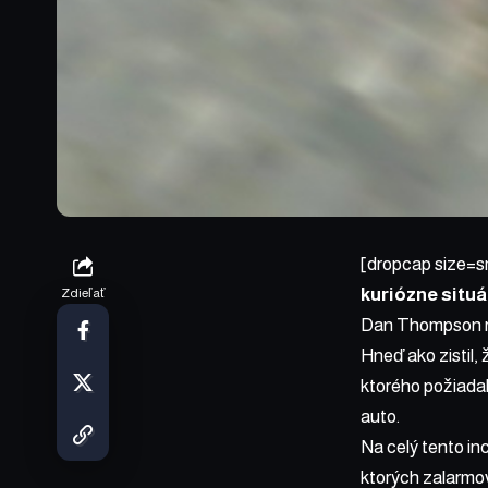
[dropcap size=s
kuriózne situá
Zdieľať
Dan Thompson ro
Hneď ako zistil, 
ktorého požiadal,
auto.
Na celý tento in
ktorých zalarmo