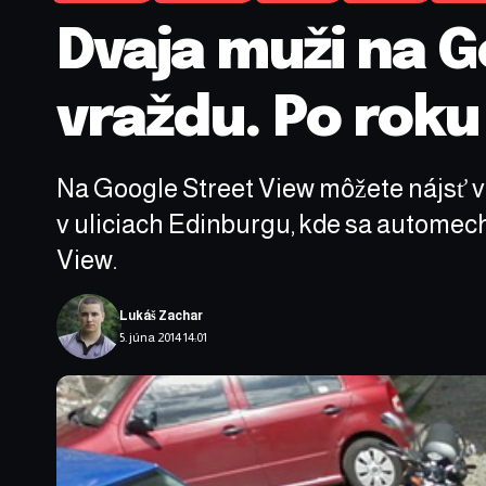
Dvaja muži na G
vraždu. Po roku 
Na Google Street View môžete nájsť vše
v uliciach Edinburgu, kde sa automec
View.
Lukáš Zachar
5. júna 2014 14:01