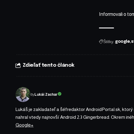
Informovali o to
Štítky:
google
s
Zdieľať tento článok
By
Lukáš Zachar
Lukáš je zakladateľ a šéfredaktor AndroidPortal.sk, ktorý
nahral vtedy najnovší Android 2.3 Gingerbread. Okrem iné
Google+