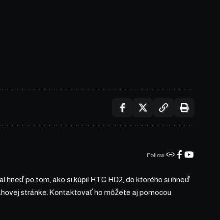
Follow:
l hneď po tom, ako si kúpil HTC HD2, do ktorého si ihneď
bsahovej stránke. Kontaktovať ho môžete aj pomocou