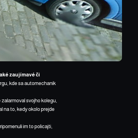
aké zaujímavé či
burgu, kde sa automechanik
e zalarmoval svojho kolegu,
al na to, kedy okolo prejde
pomenuli im to policajti,