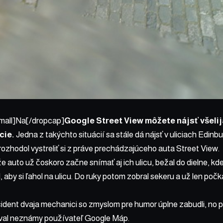
mall]Na[/dropcap]
Google Street View môžete nájsť všelij
cie.
Jedna z takýchto situácií sa stále dá nájsť v uliciach Edin
zhodol vystreliť si z práve prechádzajúceho auta Street View.
že auto už čoskoro začne snímať aj ich ulicu, bežal do dielne, kd
 aby si ľahol na ulicu. Do ruky potom zobral sekeru a už len počk
cident dvaja mechanici so zmyslom pre humor úplne zabudli, no pri
val neznámy používateľ Google Máp.