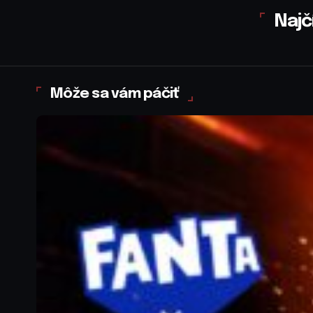
Najč
Môže sa vám páčiť