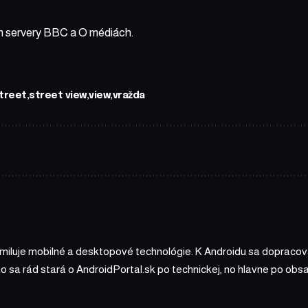
m servery
BBC
a
O médiách
.
treet
street view
view
vražda
 miluje mobilné a desktopové technológie. K Androidu sa dopracova
ho sa rád stará o AndroidPortal.sk po technickej, no hlavne po o