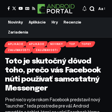
Aa
Novinky
Aplikácie
Hry
Recenzie
Zariadenia
APLIKÁCIE
APLIKÁCIE
NOVINKY
TOP
TOPKY
ZAUJÍMAVOSTI
ZAUJÍMAVOSTI
Toto je skutočný dôvod
toho, prečo vás Facebook
núti používať samostatný
Messenger
Pred niečo vyše rokom Facebook predstavil nový
"launcher," teda prostredie pre váš Android