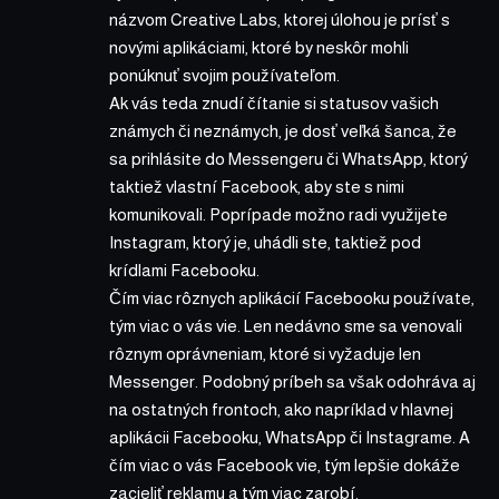
názvom Creative Labs, ktorej úlohou je prísť s
novými aplikáciami, ktoré by neskôr mohli
ponúknuť svojim používateľom.
Ak vás teda znudí čítanie si statusov vašich
známych či neznámych, je dosť veľká šanca, že
sa prihlásite do Messengeru či WhatsApp, ktorý
taktiež vlastní Facebook, aby ste s nimi
komunikovali. Poprípade možno radi využijete
Instagram, ktorý je, uhádli ste, taktiež pod
krídlami Facebooku.
Čím viac rôznych aplikácií Facebooku používate,
tým viac o vás vie. Len nedávno sme sa venovali
rôznym oprávneniam, ktoré si vyžaduje len
Messenger
. Podobný príbeh sa však odohráva aj
na ostatných frontoch, ako napríklad v hlavnej
aplikácii Facebooku, WhatsApp či Instagrame. A
čím viac o vás Facebook vie, tým lepšie dokáže
zacieliť reklamu a tým viac zarobí.