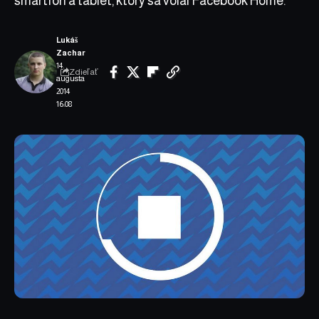
smartfón a tablet, ktorý sa volal Facebook Home.
Lukáš
Zachar
14.
Zdieľať
augusta
2014
16:08