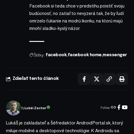
Facebook si teda chce v predstihu poistiť svoju
budúcnosť, no zatiaľ to nevyzerá tak, že by ľudí
omrzelo ťukanie na modrú ikonku, na ktorú majú
mnohí sladko-kyslý názor.
Štítky:
facebook
facebook home
messenger
Zdieľať tento článok
Follow:
Lukáš Zachar
By
Lukáš je zakladateľ a šéfredaktor AndroidPortal.sk, ktorý
miluje mobilné a desktopové technológie. K Androidu sa