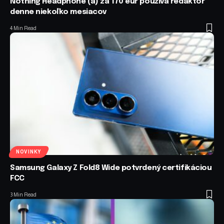
Nothing Headphone (a) za 170 eur používa redaktor
denne niekoľko mesiacov
4 Min Read
NOVINKY
Samsung Galaxy Z Fold8 Wide potvrdený certifikáciou
FCC
3 Min Read