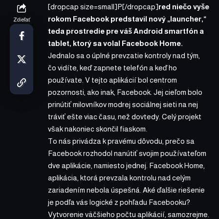
[dropcap size=small]P[/dropcap]
red niečo vyše
rokom Facebook predstavil nový „launcher,“
Zdieľať
teda prostredie pre váš Android smartfón a
tablet, ktorý sa volal
Facebook Home
.
Jednalo sa o úplné prevzatie kontroly nad tým,
čo vidíte, keď zapnete telefón a keď ho
používate. V tejto aplikácií bol centrom
pozornosti, ako inak, Facebook. Jej cieľom bolo
prinútiť milovníkov modrej sociálnej sieti na nej
tráviť ešte viac času, než dovtedy. Celý projekt
však nakoniec skončil fiaskom.
To nás privádza k pravému dôvodu, prečo sa
Facebook rozhodol nanútiť svojim používateľom
dve aplikácie, namiesto jednej. Facebook Home,
aplikácia, ktorá prevzala kontrolu nad celým
zariadením nebola úspešná. Aké ďalšie riešenie
je podľa vás logické z pohľadu Facebooku?
Vytvorenie väčšieho počtu aplikácií, samozrejme.