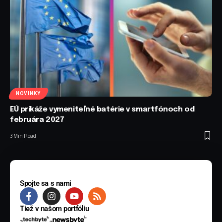
NOVINKY
EÚ prikáže vymeniteľné batérie v smartfónoch od
februára 2027
3 Min Read
Spojte sa s nami
Tiež v našom portfóliu