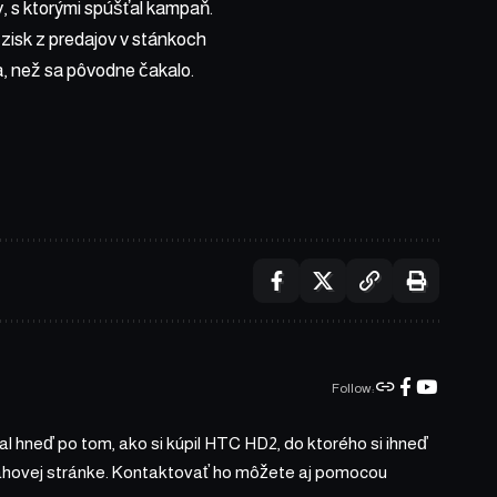
ov, s ktorými spúšťal kampaň.
 zisk z predajov v stánkoch
a, než sa pôvodne čakalo.
Follow:
l hneď po tom, ako si kúpil HTC HD2, do ktorého si ihneď
bsahovej stránke. Kontaktovať ho môžete aj pomocou