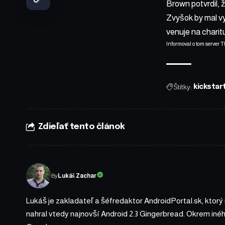
Brown potvrdil, ž
Zvyšok by mal vy
venuje na charit
Informoval o tom server
T
Štítky:
kickstar
Zdieľať tento článok
By
Lukáš Zachar
Lukáš je zakladateľ a šéfredaktor AndroidPortal.sk, ktorý
nahral vtedy najnovší Android 2.3 Gingerbread. Okrem iné