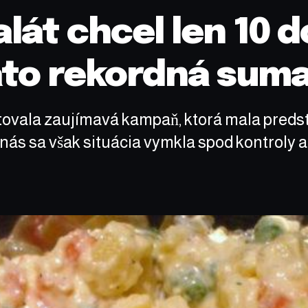
lát chcel len 10 d
áto rekordná suma
ovala zaujímavá kampaň, ktorá mala predsta
nás sa však situácia vymkla spod kontroly a