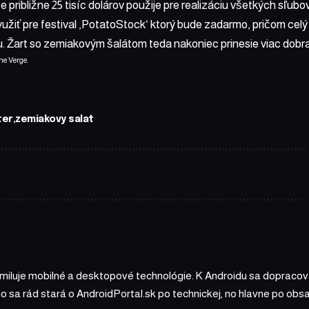
e približne 25 tisíc dolárov použije pre realizáciu všetkých sľub
užiť pre festival ‚PotatoStock‘ ktorý bude zadarmo, pričom celý
u. Žart so zemiakovým šalátom teda nakoniec prinesie viac dobr
he Verge
.
ter
zemiakovy salat
 miluje mobilné a desktopové technológie. K Androidu sa dopracova
ho sa rád stará o AndroidPortal.sk po technickej, no hlavne po o