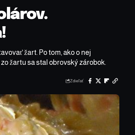
olárov.
!
vovať žart. Po tom, ako o nej
 zo žartu sa stal obrovský zárobok.
Zdieľať