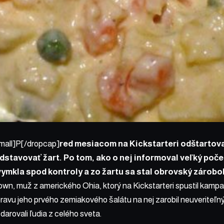
mall]P[/dropcap]
red mesiacom na Kickstarteri odštartov
dstavovať žart. Po tom, ako o nej informoval veľký poče
vymkla spod kontroly a zo žartu sa stal obrovský zárobo
wn, muž z amerického Ohia, ktorý
na Kickstarteri
spustil kampaň
pravu jeho prvého zemiakového šalátu na nej zarobil neuveriteľn
darovali ľudia z celého sveta.