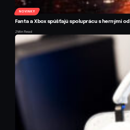
NOVINKY
Fanta a Xbox spúšťajú spoluprácu s hernými 
2 Min Read