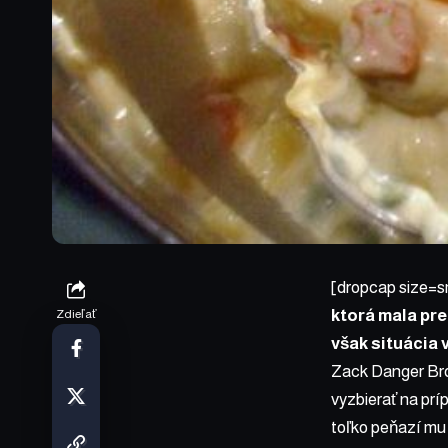
[dropcap size=s
ktorá mala pre
Zdieľať
však situácia 
Zack Danger Bro
vyzbierať na prí
toľko peňazí mu 