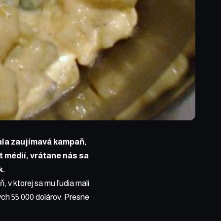
ala zaujímavá kampaň,
t médií,
vrátane nás
sa
k.
, v ktorej sa mu ľudia mali
ých 55 000 dolárov. Presne