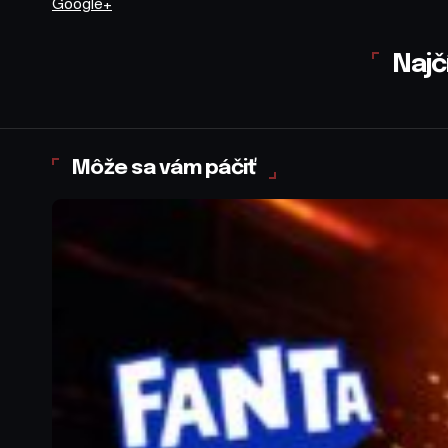
Google+
Najč
Môže sa vám páčiť