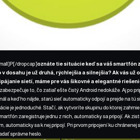
mall]P[/dropcap]
oznáte tie situácie keď sa váš smartfón z
čo v dosahu je už druhá, rýchlejšia a silnejšia? Ak vás už
ipájanie sietí, máme pre vás šikovné a elegantné riešeni
 zabezpečuje to, čo zatiaľ ešte čistý Android nedokáže. Aj po pri
gnál a keď ho nájde, starú sieť automaticky odpojí a prejde na tú si
ácie je jednoduché. Stačí, ak vytvoríte skupinu do ktorej zahrnie
smartfón zaregistruje jednu z nich, automaticky sa pripojí. Ak zistí
m, automaticky sa k nej pripojí. Pri prvom pripojení ku chránenej
adať správne heslo.