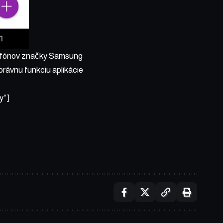
artfónov značky Samsung
právnu funkciu aplikácie
y“]