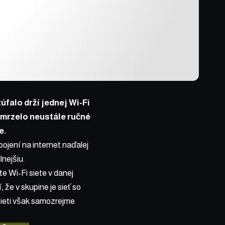
úfalo drží jednej Wi-Fi
 omrzelo neustále ručné
e.
pojení na internet naďalej
lnejšiu.
te Wi-Fi siete v danej
, že v skupine je sieť so
 sieti však samozrejme