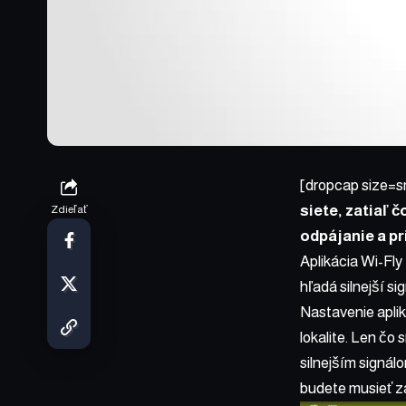
[dropcap size=s
siete, zatiaľ 
Zdieľať
odpájanie a pr
Aplikácia Wi-Fly
hľadá silnejší si
Nastavenie aplik
lokalite. Len čo 
silnejším signálo
budete musieť z