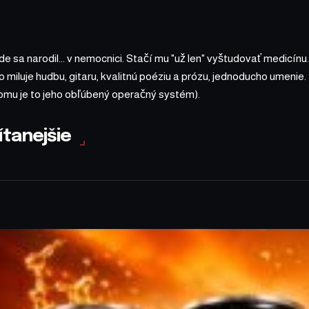
 sa narodil... v nemocnici. Stačí mu "už len" vyštudovať medicínu.
 miluje hudbu, gitaru, kvalitnú poéziu a prózu, jednoducho umenie.
omu je to jeho obľúbený operačný systém).
ítanejšie