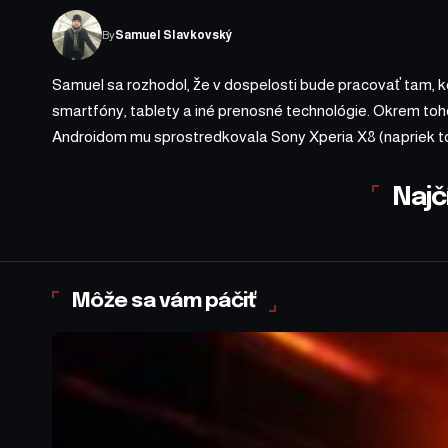
By
Samuel Slavkovský
Samuel sa rozhodol, že v dospelosti bude pracovať tam, kde
smartfóny, tablety a iné prenosné technológie. Okrem toho
Androidom mu sprostredkovala Sony Xperia X8 (napriek t
Najč
Môže sa vám páčiť