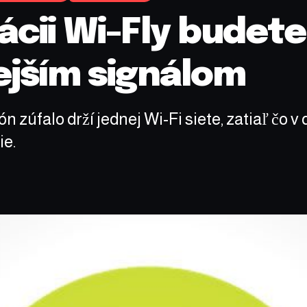
ácii Wi-Fly budete
nejším signálom
n zúfalo drží jednej Wi-Fi siete, zatiaľ čo v 
ie.