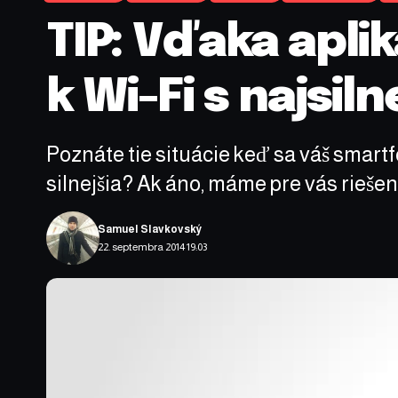
TIP: Vďaka aplik
k Wi-Fi s najsil
Poznáte tie situácie keď sa váš smartfó
silnejšia? Ak áno, máme pre vás riešen
Samuel Slavkovský
22. septembra 2014 19:03