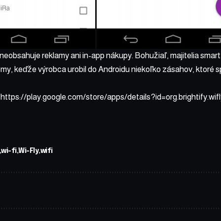
 neobsahuje reklamy ani in-app nákupy. Bohužiaľ, majitelia sm
y, keďže výrobca urobil do Androidu niekoľko zásahov, ktoré s
“https://play.google.com/store/apps/details?id=org.brightify.wifl
wi-fi
Wi-Fly
wifi