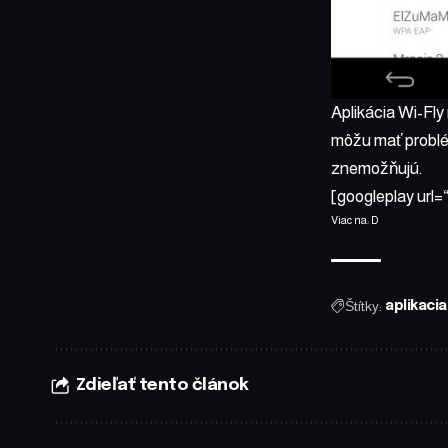
Aplikácia Wi-Fly
môžu mať problém
znemožňujú.
[googleplay url=
Viac na:
D
Štítky:
aplikacia
Zdieľať tento článok