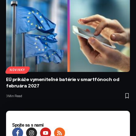
NOVINKY
EÚ prikáže vymeniteľné batérie v smartfónoch od
februára 2027
3 Min Read
Spojte sa s nami