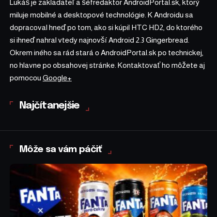
Lukáš je zakladateľ a šéfredaktor AndroidPortal.sk, ktorý
miluje mobilné a desktopové technológie. K Androidu sa
dopracoval hneď po tom, ako si kúpil HTC HD2, do ktorého
si ihneď nahral vtedy najnovší Android 2.3 Gingerbread.
Okrem iného sa rád stará o AndroidPortal.sk po technickej,
no hlavne po obsahovej stránke. Kontaktovať ho môžete aj
pomocou
Google+
Najčítanejšie
Môže sa vám páčiť