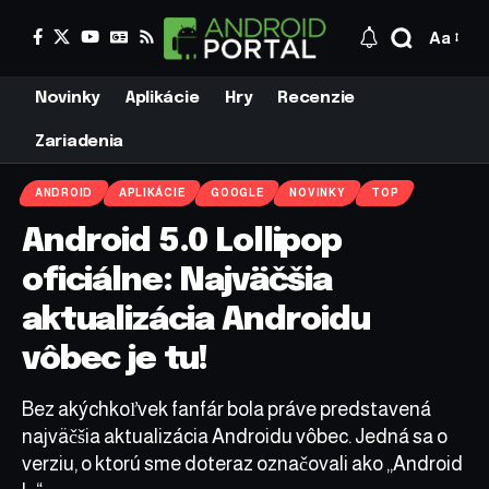
Aa
Novinky
Aplikácie
Hry
Recenzie
Zariadenia
ANDROID
APLIKÁCIE
GOOGLE
NOVINKY
TOP
Android 5.0 Lollipop
oficiálne: Najväčšia
aktualizácia Androidu
vôbec je tu!
Bez akýchkoľvek fanfár bola práve predstavená
najväčšia aktualizácia Androidu vôbec. Jedná sa o
verziu, o ktorú sme doteraz označovali ako „Android