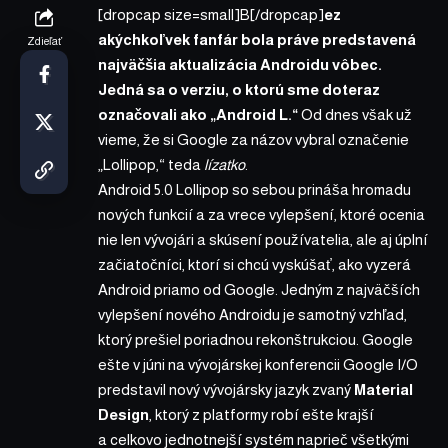
[dropcap size=small]B[/dropcap]
ez
akýchkoľvek fanfár bola práve predstavená
Zdieľať
najväčšia aktualizácia Androidu vôbec.
Jedná sa o verziu, o ktorú sme doteraz
označovali ako „Android L.“
Od dnes však už
vieme, že si Google za názov vybral označenie
„Lollipop,“ teda
lízatko
.
Android 5.0 Lollipop so sebou prináša hromadu
nových funkcií a za vrece vylepšení, ktoré ocenia
nie len vývojári a skúsení používatelia, ale aj úplní
začiatočníci, ktorí si chcú vyskúšať, ako vyzerá
Android priamo od Google. Jedným z najväčších
vylepšení nového Androidu je samotný vzhľad,
ktorý prešiel poriadnou rekonštrukciou. Google
ešte v júni na vývojárskej konferencii Google I/O
predstavil nový vývojársky jazyk zvaný
Material
Design
, ktorý z platformy robí ešte krajší
a celkovo jednotnejší systém naprieč všetkými