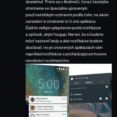
dosiahnuť. Preto sa v Android L čoraz častejšie
stretneme so špeciálne upraveným
používateľským rozhraním podľa toho, na akom
zariadení si otvárame tú či onú aplikáciu.
Ďalším veľkým vylepšením prešli notifikácie
a spôsob, akým fungujú. Nie len, že si budete
môcť nastaviť kedy a aké notifikácie budete
dostávať, no pri otvorených aplikáciách vám
napríklad notifikácia o prichádzajúcom hovore
neodstaví rozohranú hru.