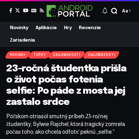
Aa
Novinky
Aplikácie
Hry
Recenzie
Zariadenia
NOVINKY
TOPKY
ZAUJÍMAVOSTI
ZAUJÍMAVOSTI
23-ročná študentka prišla
o život počas fotenia
selfie: Po páde z mosta jej
zastalo srdce
Poľskom otriasol smutný príbeh 23-ročnej
študentky, Sylwie Rajchel, ktorá tragicky zomrela
počas toho, ako chcela odfotiť peknú „selfie.“