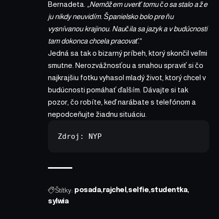
Bernadeta.
„Nemôžem uveriť tomu čo sa stalo a že
ju nikdy neuvidím. Španielsko bolo pre ňu
vysnívanou krajinou. Naučila sa jazyk a v budúcnosti
tam dokonca chcela pracovať.
“
Jedná sa tak o bizarný príbeh, ktorý skončil veľmi
smutne. Nerozvážnosťou a snahou spraviť si čo
najkrajšiu fotku vyhasol mladý život, ktorý chcel v
budúcnosti pomáhať ďalším. Dávajte si tak
pozor, čo robíte, keď narábate s telefónom a
nepodceňujte žiadnu situáciu.
Zdroj: 
NYP
Štítky:
posada
rajchel
selfie
studentka
sylwia