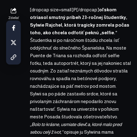
[dropcap size=small]P[/dropcap]
oľskom
otriasol smutný príbeh 23-ročnej študentky,
Zdieľať
Sylwie Rajchel, ktorá tragicky zomrela počas
toho, ako chcela odfotiť peknú „selfie.“
Študentka si po náročnom štúdiu chcela ísť
oddýchnuť do slnečného Španielska. Na moste
Puente de Triana sa rozhodla odfotiť selfie
fotku, teda autoportrét, ktorý sa jej nakoniec stal
osudným. Zo zatiaľ neznámych dôvodov stratila
rovnováhu a spadla na betónové podpory,
nachádzajúce sa päť metrov pod mostom.
Sylwii sa po páde zastavilo srdce, ktoré sa
privolaným záchranárom nepodarilo znovu
naštartovať. Sylwia na univerzite v poľskom
meste Posada študovala ošetrovateľstvo.
„
Bolo to krásne, usmiate dievča, ktoré malo pred
sebou celý život,“
opisuje ju Sylwiina mama