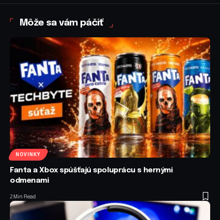
Môže sa vám páčiť
NOVINKY
Fanta a Xbox spúšťajú spoluprácu s hernými
odmenami
2 Min Read