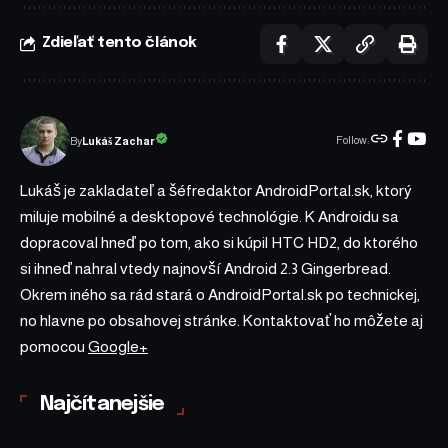
Zdieľať tento článok
Follow:
Lukáš Zachar
By
Lukáš je zakladateľ a šéfredaktor AndroidPortal.sk, ktorý
miluje mobilné a desktopové technológie. K Androidu sa
dopracoval hneď po tom, ako si kúpil HTC HD2, do ktorého
si ihneď nahral vtedy najnovší Android 2.3 Gingerbread.
Okrem iného sa rád stará o AndroidPortal.sk po technickej,
no hlavne po obsahovej stránke. Kontaktovať ho môžete aj
pomocou
Google+
Najčítanejšie