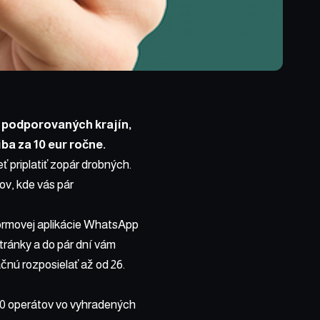
podporovaných krajín,
a za 10 eur ročne.
eť priplatiť zopár drobných.
ov, kde vás pár
formovej
aplikácie WhatsApp
tránky
a do pár dní vám
čnú rozposielať až od 26.
00 operátov vo
vyhradených