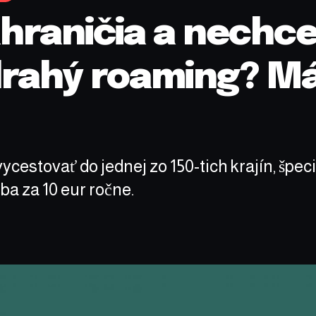
ahraničia a nechc
 drahý roaming? 
vycestovať do jednej zo 150-tich krajín, šp
a za 10 eur ročne.