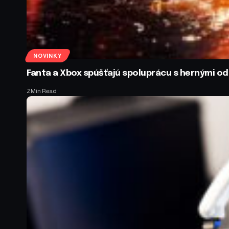
NOVINKY
Fanta a Xbox spúšťajú spoluprácu s hernými 
2 Min Read