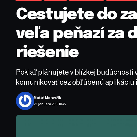
Cestujete do z
veľa peňazí za
riešenie
Pokiaľ plánujete v blízkej budúcnosti 
komunikovať cez obľúbenú aplikáciu ib
Matúš Moravčík
23. januára 2015 18:45