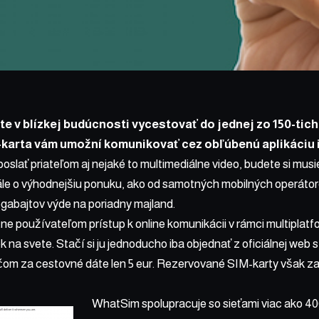
te v blízkej budúcnosti vycestovať do jednej zo
150-tich
-karta
vám umožní komunikovať cez obľúbenú aplikáciu ib
poslať priateľom aj nejaké to multimediálne video, budete si musi
tále o výhodnejšiu ponuku, ako od samotných mobilných operátor
abajtov výde na poriadny majland.
ne používateľom prístup k online komunikácii v rámci multiplat
 na svete. Stačí si ju jednoducho iba objednať z oficiálnej
web s
čom za cestovné dáte len 5 eur. Rezervované SIM-karty však za
WhatSim spolupracuje so sieťami viac ako 4