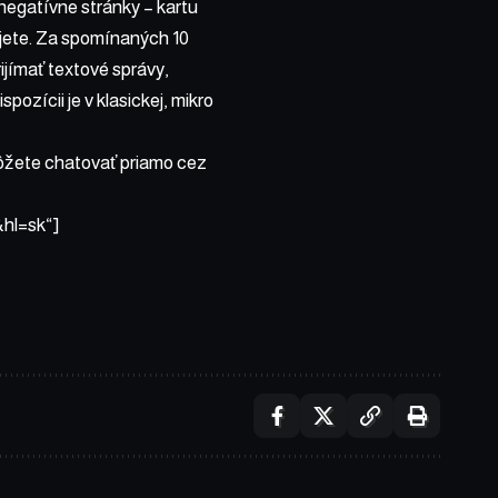
negatívne stránky – kartu
jete. Za spomínaných 10
jímať textové správy,
spozícii je v klasickej, mikro
ete chatovať priamo cez
&hl=sk“]