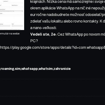
krajinách
. Nízka cena má samozrejme i svoje 
okrem aplikácie WhatsApp na nič iné nepouži
eur ročne nadobudnete možnosť odosielať/pri
zdielať vašu lokalitu alebo rovno kontakty. K di
a nano-veľkosti.
ormulár na webe
Vedeli ste, že:
Cez WhatsApp po novom môž
PC?
=“https://play.google.com/store/apps/details?id=com.whatsapp
roaming
sim
whatsapp
whatsim
zahranicie