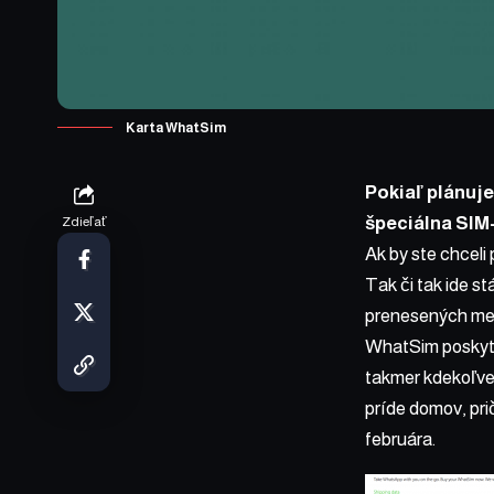
Karta WhatSim
Pokiaľ plánuje
špeciálna SIM
Zdieľať
Ak by ste chceli 
Tak či tak ide s
prenesených meg
WhatSim
poskyt
takmer kdekoľvek
príde domov, pri
februára.