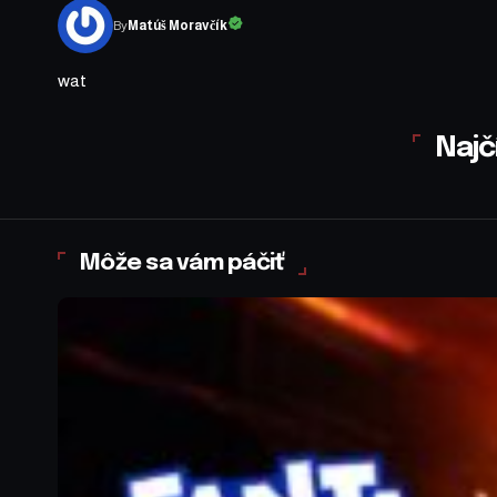
By
Matúš Moravčík
wat
Najč
Môže sa vám páčiť