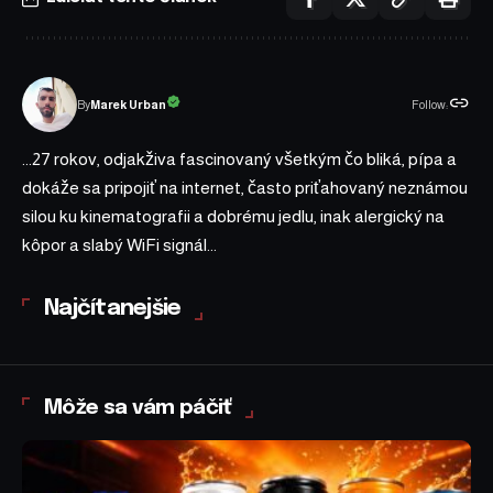
Follow:
Marek Urban
By
...27 rokov, odjakživa fascinovaný všetkým čo bliká, pípa a
dokáže sa pripojiť na internet, často priťahovaný neznámou
silou ku kinematografii a dobrému jedlu, inak alergický na
kôpor a slabý WiFi signál...
Najčítanejšie
Môže sa vám páčiť