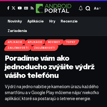
Aa
Novinky
Aplikácie
Hry
Recenzie
Zariadenia
APLIKÁCIE
APLIKÁCIE
NOVINKY
TOPKY
ZAUJÍMAVOSTI
ZAUJÍMAVOSTI
Poradíme vám ako
jednoducho zvýšite výdrž
vášho telefónu
Výdrž na jedno nabitie je kameňom úrazu každého
smartfónu a v Google Play môžeme nájsť niekoľko
aplikácií, ktoré sa postarajú o šetrenie energie.