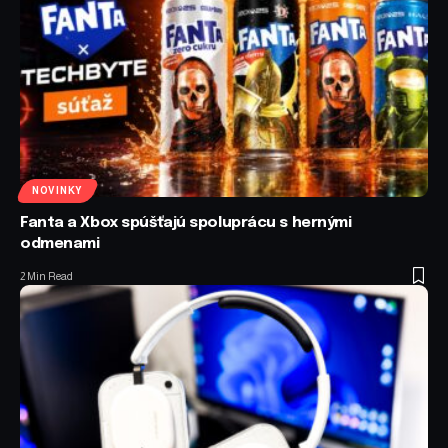
NOVINKY
Fanta a Xbox spúšťajú spoluprácu s hernými
odmenami
2 Min Read