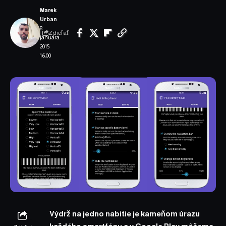
Marek
Urban
8.
Zdieľať
januára
2015
16:00
Výdrž na jedno nabitie je kameňom úrazu