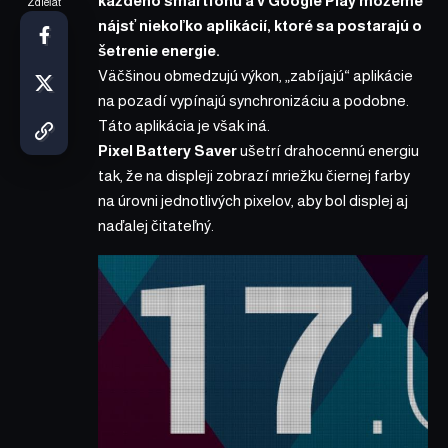
každého smartfónu a v Google Play môžeme
Zdieľať
nájsť niekoľko aplikácií, ktoré sa postarajú o
šetrenie energie.
Väčšinou obmedzujú výkon, „zabíjajú“ aplikácie
na pozadí vypínajú synchronizáciu a podobne.
Táto aplikácia je však iná.
Pixel Battery Saver
ušetrí drahocennú energiu
tak, že na displeji zobrazí mriežku čiernej farby
na úrovni jednotlivých pixelov, aby bol displej aj
naďalej čitateľný.