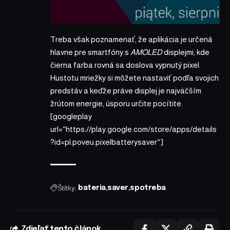
Treba však poznamenať, že aplikácia je určená
hlavne pre smartfóny s
AMOLED
displejmi, kde
čierna farba rovná sa doslova vypnutý pixel.
Hustotu mriežky si môžete nastaviť podľa svojich
predstáv a keďže práve displej je najväčším
žrútom energie, úsporu určite pocítite.
[googleplay
url=“https://play.google.com/store/apps/details
?id=pl.poveu.pixelbatterysaver“]
Štítky:
bateria
saver
spotreba
Zdieľať tento článok