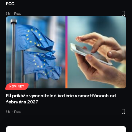
FCC
3 Min Read
NOVINKY
EÚ prikáže vymeniteľné batérie v smartfónoch od
februára 2027
3 Min Read