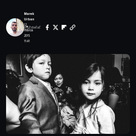
Marek
Urban
12.
Zdieľať
marca
2015
11:41