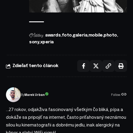
Štítky:
awards
foto
galeria
mobile
photo
sony
xperia
Zdieľať tento článok
Follow:
Marek Urban
By
...27 rokov, odjakživa fascinovaný všetkým čo bliká, pípa a
dokáže sa pripojiť na internet, často priťahovaný neznámou
silou ku kinematografii a dobrému jedlu, inak alergický na
kôpor a slabý WiFi signál...