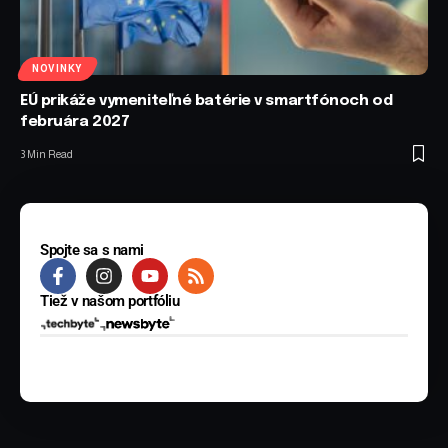
NOVINKY
EÚ prikáže vymeniteľné batérie v smartfónoch od
februára 2027
3 Min Read
Spojte sa s nami
Tiež v našom portfóliu
© 2025 BYTE Media s.r.o. Všetky práva vyhradené.