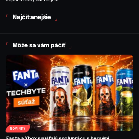
Najčítanejšie
Môže sa vám páčiť
NOVINKY
Fanta a Xbox spúšťajú spoluprácu s hernými