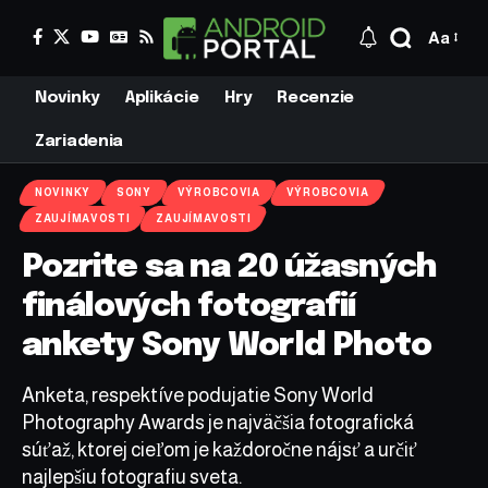
Aa
Novinky
Aplikácie
Hry
Recenzie
Zariadenia
NOVINKY
SONY
VÝROBCOVIA
VÝROBCOVIA
ZAUJÍMAVOSTI
ZAUJÍMAVOSTI
Pozrite sa na 20 úžasných
finálových fotografií
ankety Sony World Photo
Anketa, respektíve podujatie Sony World
Photography Awards je najväčšia fotografická
súťaž, ktorej cieľom je každoročne nájsť a určiť
najlepšiu fotografiu sveta.