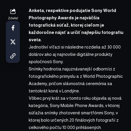
Anketa, respektíve podujatie Sony World
Photography Awards je najväčšia
Zdieľať
fotografická súťaž, ktorej cieľom je
každoročne nájsť a určiť najlepšiu fotografiu
sveta.
Jednotliví víťazi si následne rozdelia až 30 000
dolárov ako aj najnovšie digitálne produkty
spoločnosti Sony.
Snímky hodnotia najuznávanejší odborníci z
fotografického primyslu a z World Photographic
Academy, pričom slávnostná ceremónia sa
tentokrát koná v Londýne.
Vôbec prvý krát sa v tomto roku objavila aj nová
kategória,
Sony Mobile Phone Awards
, v ktorej
súťažia snímky zhotovené smartfónmi Sony, v
ktorej bolo určených 20 finálových fotografií z
celkového počtu 10 000 prihlásených.