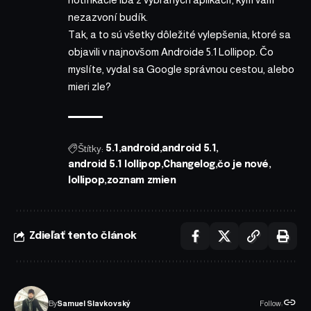
nezazvoní budík.
Tak, a to sú všetky dôležité vylepšenia, ktoré sa
objavili v najnovšom Androide 5.1 Lollipop. Čo
myslíte, vydal sa Google správnou cestou, alebo
mieri zle?
Štítky:
5.1
android
android 5.1
android 5.1 lollipop
Changelog
čo je nové
lollipop
zoznam zmien
Zdieľať tento článok
Follow:
By
Samuel Slavkovský