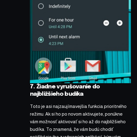
7. Žiadne vyrušovanie do
najbližšieho budíka
Toto je asi najzaujímavejšia funkcia prioritného
režimu. Ak si ho po novom aktivujete, ponúkne
vám možnosť aktivovať si ho až do najbližšieho
budíka. To znamená, že vám budú chodiť
notifikácie iba z vybraných aplikácií, kým vám