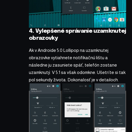
4. Vylepšené správanie uzamknutej
obrazovky
Ak v Androide 5.0 Lollipop na uzamknutej
obrazovke vytiahnete notifikačnú lištu a
následne ju zasuniete späť, telefón zostane
uzamknutý. V 5.1 sa však odomkne. Ušetríte si tak
pol sekundy života. Dokonalosť je v detailoch.