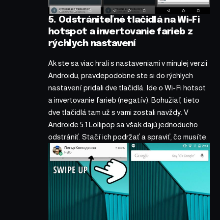
5. Odstrániteľné tlačidlá na Wi-Fi
hotspot a invertovanie farieb z
rýchlych nastavení
Ak ste sa viac hrali s nastaveniami v minulej verzii
Androidu, pravdepodobne ste si do rýchlych
nastavení pridali dve tlačidlá. Ide o Wi-Fi hotsot
a invertovanie farieb (negatív). Bohužiaľ, tieto
dve tlačidlá tam už s vami zostali navždy. V
Androide 5.1 Lollipop sa však dajú jednoducho
odstrániť. Stačí ich podržať a spraviť, čo musíte.