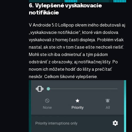
6. Vylepšené vyskakovacie
notifikácie
V Androide 5.0 Lollipop okrem iného debutovali aj
„vyskakovacie notifikácie“, ktoré vám doslova
vyskakovali z hornej časti displeja. Problém však
nastal, ak ste ich v tom čase ešte nechceli riešiť.
Mohli ste ich iba odmietnuť a tým pádom
odstrániť z obrazovky, aj notifikačnej lišty. Po
novom ich môžete hodiť do lišty a prečítať
neskôr. Celkom šikovné vylepšenie.