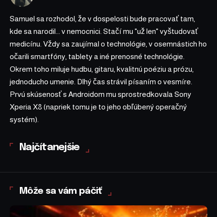
Samuel sa rozhodol, že v dospelosti bude pracovať tam,
kde sa narodil... v nemocnici. Stačí mu "už len" vyštudovať
medicínu. Vždy sa zaujímal o technológie, v osemnástich ho
očarili smartfóny, tablety a iné prenosné technológie.
Okrem toho miluje hudbu, gitaru, kvalitnú poéziu a prózu,
jednoducho umenie. Dlhý čas strávil písaním o vesmíre.
Prvú skúsenosť s Androidom mu sprostredkovala Sony
Xperia X8 (napriek tomu je to jeho obľúbený operačný
systém).
Najčítanejšie
Môže sa vám páčiť