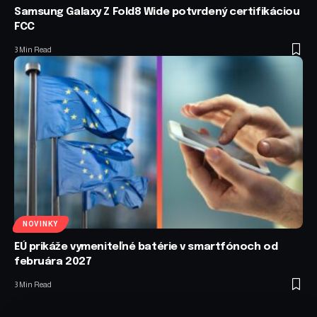
Samsung Galaxy Z Fold8 Wide potvrdený certifikáciou
FCC
3 Min Read
NOVINKY
EÚ prikáže vymeniteľné batérie v smartfónoch od
februára 2027
3 Min Read