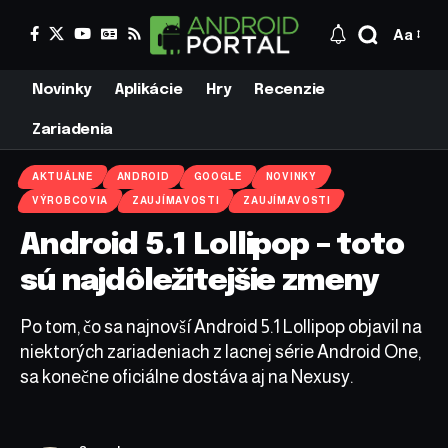
Aa
Novinky
Aplikácie
Hry
Recenzie
Zariadenia
AKTUÁLNE
ANDROID
GOOGLE
NOVINKY
VÝROBCOVIA
ZAUJÍMAVOSTI
ZAUJÍMAVOSTI
Android 5.1 Lollipop – toto
sú najdôležitejšie zmeny
Po tom, čo sa najnovší Android 5.1 Lollipop objavil na
niektorých zariadeniach z lacnej série Android One,
sa konečne oficiálne dostáva aj na Nexusy.