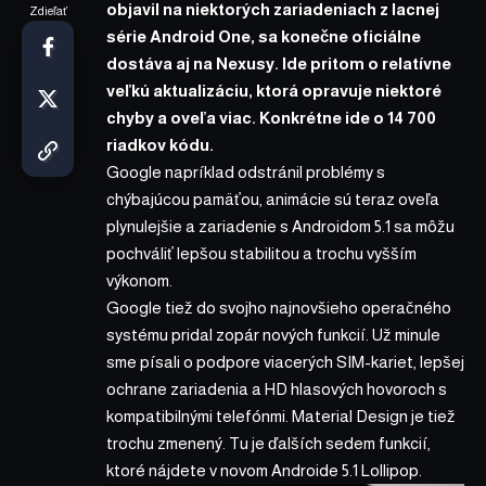
objavil na niektorých zariadeniach z lacnej
Zdieľať
série Android One, sa konečne oficiálne
dostáva aj na Nexusy. Ide pritom o relatívne
veľkú aktualizáciu, ktorá opravuje niektoré
chyby a oveľa viac. Konkrétne ide o 14 700
riadkov kódu.
Google napríklad odstránil problémy s
chýbajúcou pamäťou, animácie sú teraz oveľa
plynulejšie a zariadenie s Androidom 5.1 sa môžu
pochváliť lepšou stabilitou a trochu vyšším
výkonom.
Google tiež do svojho najnovšieho operačného
systému pridal zopár nových funkcií. Už minule
sme písali o podpore viacerých SIM-kariet, lepšej
ochrane zariadenia a HD hlasových hovoroch s
kompatibilnými telefónmi. Material Design je tiež
trochu zmenený. Tu je ďalších sedem funkcií,
ktoré nájdete v novom Androide 5.1 Lollipop.