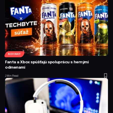
NOVINKY
Fanta a Xbox spúšťajú spoluprácu s hernými
odmenami
2 Min Read