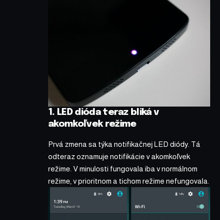
1. LED dióda teraz bliká v
akomkoľvek režime
Prvá zmena sa týka notifikačnej LED diódy. Tá
odteraz oznamuje notifikácie v akomkoľvek
režime. V minulosti fungovala iba v normálnom
režime, v prioritnom a tichom režime nefungovala.